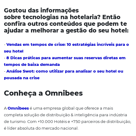
No momento de saída, o hóspede recebe a fatura e as n
pagamento, seguindo o mesmo passo a passo.
Essa tecnologias na hotelaria agiliza o ingresso dos hós
durante sua chegada e deslocamento, melhorando o
atendimento da recepção.
11. Whatsapp
Auxilia hotéis a aproximarem-se de seus hóspedes, alé
promover reservas diretas.
Isso se deve ao fato do
app
ser gratuito e uma das redes s
mais usadas no Brasil, oferecendo
, portanto, comodidad
hóspede na correria do dia-a-dia.