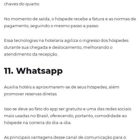
Diante do
cenário contemporâneo
, investir em estratég
marketing digital auxiliar o hotel a
atrair
mais hóspedes
relacionamentos e
ainda,
desenvolver uma identidade 
marca.
Dentre as principais estratégias de marketing digital pa
hotelaria estão:
criação de Website
ou/e
Blog para o se
utilização dos serviços do Google, e-mail marketing e cla
presença em redes sociais, como Facebook e Instagram.
9. Be
acon
Dispositivo
de
geo
localização
, que consegue localizar o
hóspedes se encontram no hotel. Assim, quando o hosp
estiver em espaços como
spa
, academia, restaurante e b
exemplo, poder
am
receber notificações
sobre promoçõe