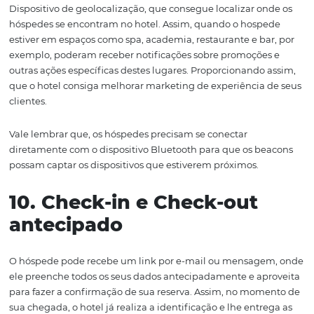
7.
Sistema CRM
Auxilia na compreensão das necessidades dos seus hosp
com soluções tecnológicas que reúnem informações e
promovem ações relacionadas às estratégias do relaci
com o consumidor, contribuindo assim para o crescime
seu negócio.
É necessário entender que a satisfação está ligada a tod
processo antes, durante e depois da estadia. Por isso, é
necessário estar atento
às
maneiras
como o seu hotel 
utilizar o CRM
na sua estratégia de marketing e
relacionamento.
8. Marketing Digital