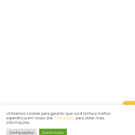
Encarregada de Dados (D.P.O.) – Teresa Cristina Sant’Anna – E-mail de
juridico.compliance@omnibees.com
OMNIBEES Soluções em Tecnologia S.A. CNPJ 60.062.296/0001-0
Av. Paulista, 1294, 21º andar, sala 2 Telefone: 4504-0000
Política de Qualidade
Política de Privacidade
Termos de Utilização