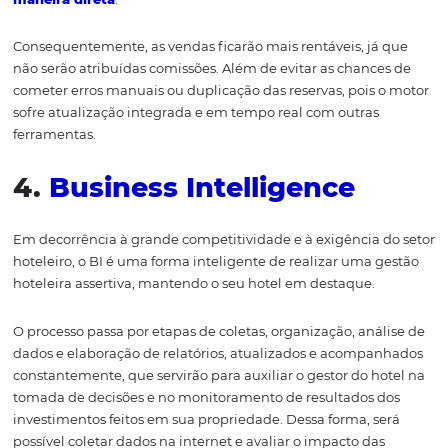
O
Channel
Manager é um gerenciador de hotéis, que ser
para
auxiliar na oper
ação dos processos do seu hotel
e a
aumentar as vendas.
Veja nosso artigo completo sobre
Channel
Manager
e e
melhor as vantagens dessa ferramenta para o seu negóc
3.
Motor de Reservas
Se você ainda não conhece ou não implementou um
Mo
Reservas
no site do seu hotel,
precisa saber como e
ssa
ferramenta
pode contribuir
para ajudar
você
a depender
vez menos de OTAS
para promover suas reservas.
Isso porque um motor de reservas, possibilita que client
realizem reservas no próprio site ou redes
sociais
do hote