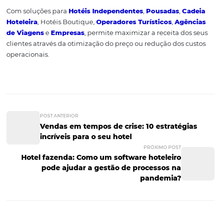
As principais vantagens desse canal de comunicação pa
hotel, são:
otimização do tempo de sua equipe, agilidad
atendimento, geração de leads e aumento de reservas di
12.
Chatbot
É um software de mensagem que trabalha e gerencia 
como se fossem conversas humanas.
Essa tecnologia, é uma maneira de seu hotel estar dispo
fora do horário comercial
para sanar as dúvidas de seus c
a qualquer momento, inclusive durante à noite e aos fin
semana, quando seus hóspedes tendem a fazer mais con
por estar fora de horário de trabalho
.