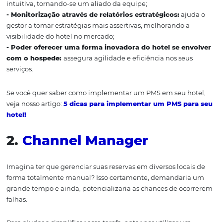
propriedade, são:
- Integração com
Canais de Vendas
:
recebe
instantaneamente, as reservas de todos canais online e of
que é essencial para impedir falhas e garantir agilidade
processo das operações. Além de, possibilitar que gestor
hotéis consigam oferecer um serviço de hospedagem inc
para os seus hóspedes;
- Automatização do negócio
: impede falhas e garante
processos ocorram com mais agilidade;
- Garantia de uma interface de fácil atendimento
: pos
encontro e o registro de informações de maneira prática
intuitiva, tornando-se um aliado da equipe;
- Monitorização através de relatórios estratégicos:
aj
gestor a tomar estratégias mais assertivas, melhorando 
visibilidade do hotel no mercado;
- Poder oferecer uma forma inovadora do hotel se e