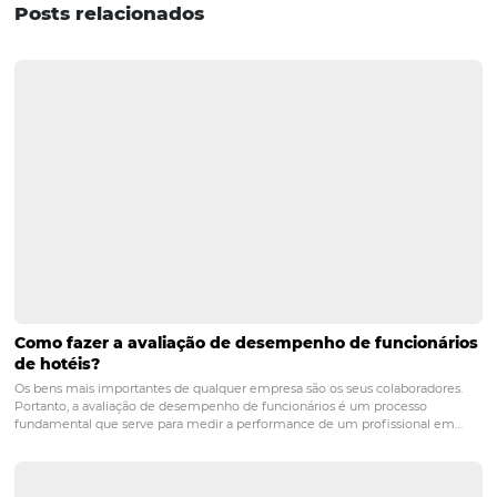
Portanto,
investir nessas inovações de tecnologias na hot
essencial para
proporcionar um atendimento diferencia
mais dinâmico ao seu hóspede. Afinal, ele gosta de ser t
de maneira especial e de ter suas necessidades muito 
atendidas, com agilidade e eficiência.
Gostou das informações
sobre
tecnologias na hotelaria
? Ent
confira outros conteúdos que pode
ajudar a melhorar a gestão do seu h
-
Vendas em tempos de crise: 10 estratégias incríveis
seu hotel
-
8 Dicas práticas para aumentar suas reservas diret
tempos de baixa demanda
-
Análise Swot: como utilizar para analisar o seu hote
pousada na crise