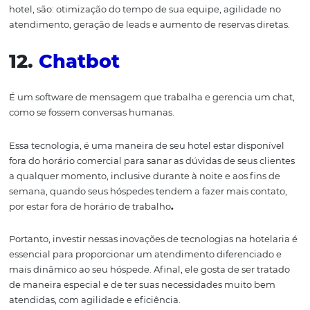
outras ações específicas destes
lugares. Proporcionando 
que o hotel consiga melhorar marketing de experiência
clientes.
Vale lembrar que, os hóspedes
precisam se conectar
diretamente com o dispositivo Bluetooth para que os b
possam captar os dispositivos que estiverem próximos.
10. Check-in e
Check
-ou
t
antecipado
O hóspede pode recebe um link por e-mail
ou mensag
ele preenche todos os seus dados antecipadamente e ap
para fazer a confirmação de sua reserva. Assim, no mom
sua chegada, o hotel já realiza a identificação e lhe entr
chaves do quarto.