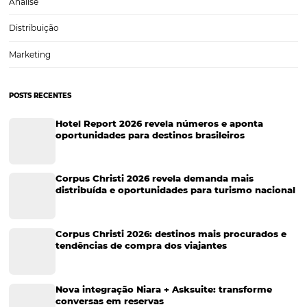
O Dobro de Vendas Diretas com as soluções da
Omnibees
O Hotel Rio de Pedras, localizado em Itabirito, Minas Gerais, teve u
aumento de 106% no faturamento de vendas diretas com as nossas s
E mais! Em Janeiro de 2023, houve um pico de crescimento de 360
post, vamos…
CATEGORIAS
Tecnologia para Turismo
Soluções Para Hoteleiros