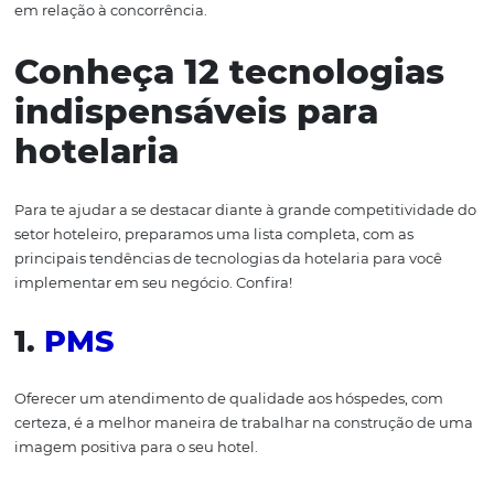
burocráticos, permitindo que a equipe tenha mais temp
cuidar de outras funções e consiga cativar os clientes. A
claro, de contribuir na
fidelização de hóspedes
.
Com isso,
hotéis
e
pousadas
que, não buscam se adequa
novo cenário, correm um grande risco de ficar em desv
em relação à concorrência.
Conheça 12 tecnologi
indispensáveis para
hotelaria
Para te ajudar a se destacar diante à grande competitiv
setor hoteleiro
, preparamos uma lista
completa, com as
principais
tendências de tecnologias d
a hotelaria para 