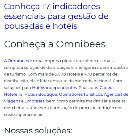
potencialize sua precificação, torna-se coerente lidar co
mercado local, o que favorece a competição entre hotéis
próximos.
Veja abaixo cinco vantagens de utilizar uma
plataforma de
Rate Shopper
para aplicar no seu tarifário
descobrir oportunidades;
evitar surpresas com as mudanças de tarifas dos seus
competidores;
ampliar a visão de mercado;
ampliar conhecimento e visão de negócio;
acompanhar tendências e mudanças do setor.
Trabalhar com esse conjunto de informações, obviament
fácil, mas é extremamente necessário. E a ferramenta q
nisso é o
Rate Shopper.
Ainda tem dúvidas sobre como
precificar? A equipe do Omnibees está a seu dispor para
responder todas as dúvidas sobre este e outros temas