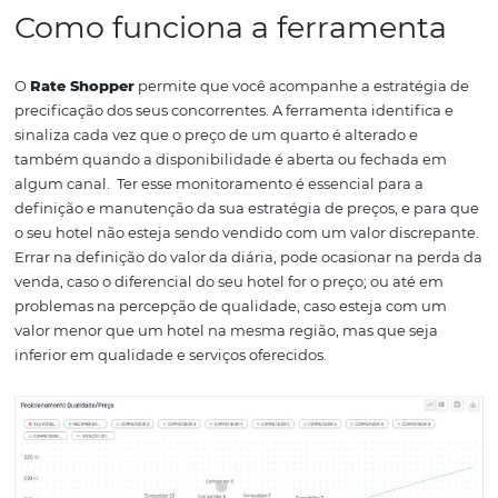
informações de forma ordenada e útil para a tomada de
sobre o valor de venda de um quarto por tempo determ
Com a possibilidade de monitorar facilmente os preços 
concorrência, o hoteleiro é capaz de pensar estratégias 
vendas em diferentes canais.
Através dos dados fornecid
Rate Shopper,
é possível ainda criar combinações para
comparar vendas de quartos, taxas de ocupação e preç
determinado mercado.
Como funciona a ferramen
O
Rate Shopper
permite que você acompanhe a estraté
precificação dos seus concorrentes. A ferramenta identif
sinaliza cada vez que o preço de um quarto é alterado e
também quando a disponibilidade é aberta ou fechada
algum canal.
Ter esse monitoramento é essencial para a