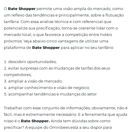
gerenciamento tarifário
.
Quer saber mais sobre o t
Confira:
Análise de dados:
como tomar as melhores
decisões em seu hotel
Conhecer a concorrênci
suas vantagens
A plataforma de
Rate Shopper
analisa dados dos concor
para reportar os melhores valores para determinada tarif
Assim, conhecendo o preço que o seu concorrente aplica
fácil competir nos
canais de reservas
.
Se você está busc