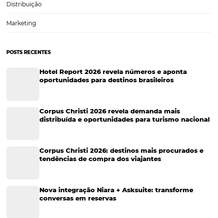
CRM para Hotéis: Como a Omnibees se Destaca n
Marketing
O setor hoteleiro enfrenta um desafio constante: conquistar e fideli
hóspedes em um mercado cada vez mais competitivo. Nesse contex
ferramentas de marketing se tornam essenciais, e uma das mais po
o Customer Relationship Management (CRM). A Omnibees…
CATEGORIAS
Tecnologia Hoteleira
Gestão Financeira
Cases de Sucesso