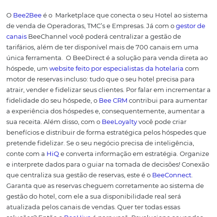
relacionados ao
gerenciamento e marketing
do seu hote
Rate Shopper
da
Omnibees é o
BeePrice
. Ele
oferece v
competitiva para maximizar suas receitas, flexibilizando
estratégias de formas automática.
Gostou das informações so
Rate Shopper
? Então conf
outros conteúdos que po
te ajudar a melhorar a ges
do seu hotel:
Motor de reservas: o que é e quais são as vantagens p
hotel?
Tecnologia para hotéis: como a inovação tecnológica
impactar o sucesso do seu hotel