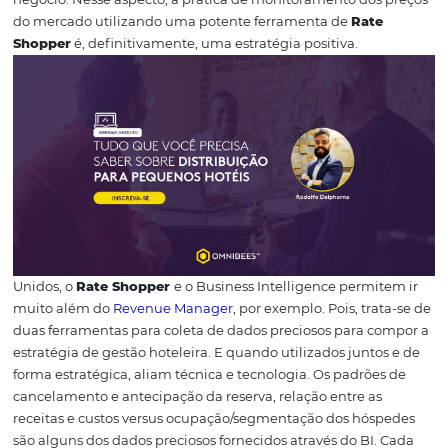
efetivas incluem, por exemplo, a análise das resenhas d
usuários no TripAdvisor, onde é possível identificar o tip
viajante, o período do ano com maior frequência de
hospedagem e até o nível de satisfação com diferentes 
como limpeza e atendimento.
A participação em evento
reuniões locais sobre turismo e hotelaria também forta
essa técnica, que ajudam a conhecer melhor a sua conco
Aplicando Business
Intelligence em seu hot
Rate Shopper como
ferramenta
O conceito de Business Intelligence (BI) nada mais é do