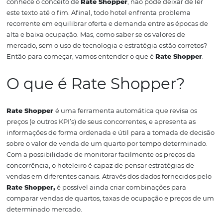
são realizadas da maneira mais adequada, impactando
diretamente na
taxa de ocupação
e no faturamento da
propriedade.
Apesar de ser um problema complexo, a
sazonalidade
das estações pode afetar de maneira men
contundente as reservas da sua propriedade, e é justam
sobre isso que vamos falar neste artigo.
Se você ainda n
conhece o conceito de
Rate Shopper
, não pode deixar d
este texto até o fim. Afinal, todo hotel enfrenta problem
recorrente em equilibrar oferta e demanda entre as épo
alta e baixa ocupação.
Mas, como saber se os valores de
mercado, sem o uso de tecnologia e estratégia estão cor
Então para começar, vamos entender o que é
Rate Sho
O que é Rate Shopper?
Rate Shopper
é uma ferramenta automática que revisa
preços (e outros KPI’s) de seus concorrentes, e apresenta 