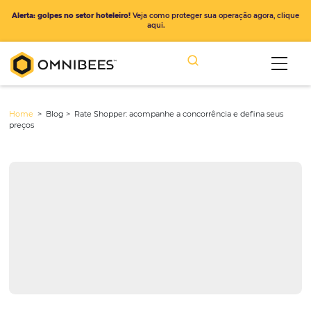
Alerta: golpes no setor hoteleiro!
Veja como proteger sua operação ago
aqui.
Home
> Blog >
Rate Shopper: acompanhe a concorrência e defina
preços