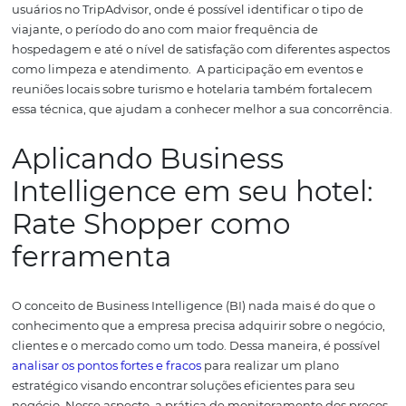
A importância de um
Benchmarking na
hotelaria
Analisar as melhores práticas é entender que nem semp
acontecem dentro da sua propriedade. Então, estudar a
concorrência é, sem dúvida, uma boa estratégia.
É possí
analisar a concorrência de diferentes formas, seja visita
redes sociais de um hotel da vizinhança, ou acessando o
para acompanhar os conteúdos divulgados: isso é fazer
Benchmarking.
E, por mais informal que seja essa práti
análise da concorrência, ela permite operacionalizar est
de conhecimento das melhores práticas do mercado hot
usá-las a seu favor, a fim de conquistar dados e maneir
consistente e efetiva de ação.
Algumas ações de Bench