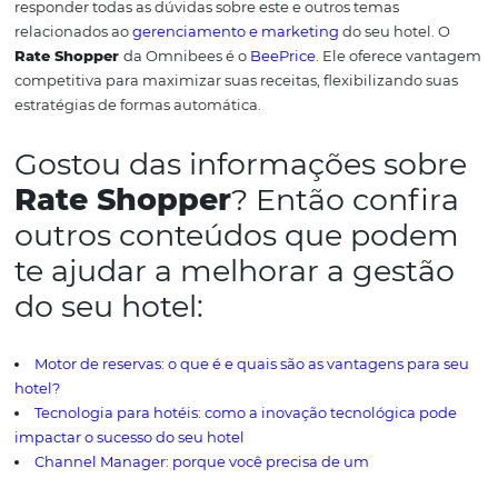
entender porque é importante conhecer a concorrência
apresentar 5 vantagens para você. Afinal, todo hotel está
inserido em um ambiente competitivo, não é algo isola
que não é afetado pelo o que está ao seu redor.
Daí surg
necessidade de conhecer esses competidores; e isso pod
feito através de um
Rate Shopper
.
Saiba mais: Saiba todos os
termos do mercado hotelei
5 vantagens do Rate Shopp
O
Rate Shopper
permite uma visão ampla do mercado,
um reflexo das tendências e principalmente, sobre a flu
tarifária. Com essa análise técnica e com referencial que