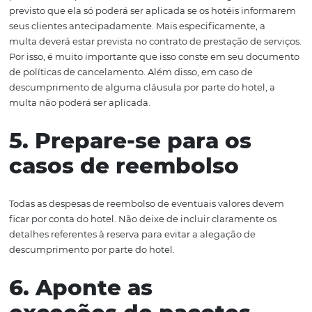
Assim, você pode, por exemplo, solicitar a reserva com n
mínimo 10 dias e o cancelamento com 2 dias de anteced
Com relação a aplicação do CDC, note que consumidor é
destinatário final do serviço. Não confunda com pessoa fí
acontece de uma empresa comprar algo para seu própri
não para revenda, como hospedagem de funcionários 
serviço, ela também pode ser enquadrada como consu
final e, desse modo, também estará sujeita à norma do 
4. Informe sobre a mu
de cancelamento
Felizmente, também há um decreto presidencial de 20
prevê a multa por cancelamento. Porém, no artigo
art. 
previsto que ela só poderá ser aplicada se os hotéis inf
seus clientes antecipadamente. Mais especificamente, a