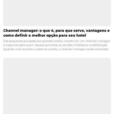
reservas de seu hotel
.
POST ANTERIOR
Data Driven: o que é e como pode impac
gestão de um hotel
PRÓXIMO POST
Channel manager: o que é, para que serve,
vantagens e como definir a melhor opção para
seu hotel
Posts relacionados