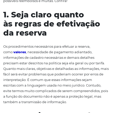
não revisou uma versão mais antiga, leia com atenção n
dicas nesta postagem. Elas vão garantir a você maior s
e um
melhor relacionamento com o hóspede
. Antes d
vale lembrar que a política de cancelamento é uma des
das regras estabelecidas para que o hóspede tenha clar
regras em torno do processo de cancelamento de sua res
possíveis reembolsos e multas. Confira!
1. Seja claro quanto
às regras de efetivaçã
da reserva
Os procedimentos necessários para efetuar a reserva,
como
valores
, necessidade de pagamento adiantado,
informações de cadastro necessárias e demais detalhes