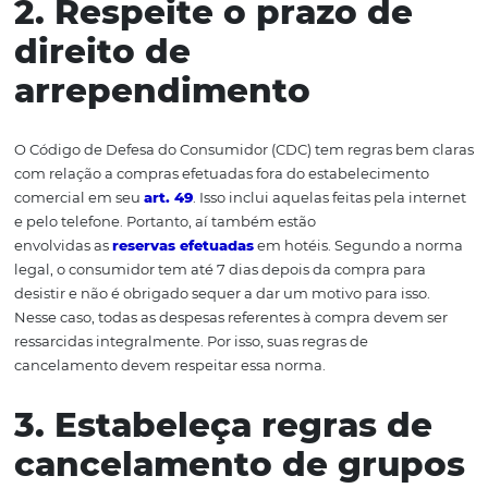
precisam estar descritos na política seja ela geral ou por t
Quanto mais claras, objetivas e detalhadas as informaçõ
fácil será evitar problemas que poderiam ocorrer por err
interpretação. É comum que essas informações sejam
escritas com a linguagem usada no meio jurídico. Contu
evite termos muito complicados de serem compreendido
a função do documento não é apenas a proteção legal, 
também a transmissão de informação.
2. Respeite o prazo de
direito de
arrependimento
O Código de Defesa do Consumidor (CDC) tem regras be
com relação a compras efetuadas fora do estabelecimen