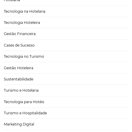
Da reserva à recompra: como fidelizar com o CR
hoteleiro
Nos dias de hoje, a indústria hoteleira enfrenta um desafio constan
fidelizar clientes em um mercado altamente competitivo. A respos
estar na utilização de um sistema eficaz de CRM (Customer Relatio
Management), que permite não apenas gerenciar as…
CATEGORIAS