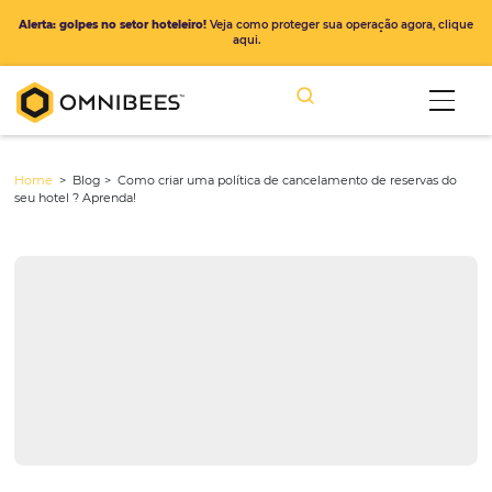
Alerta: golpes no setor hoteleiro!
Veja como proteger sua operação ago
aqui.
Home
> Blog >
Como criar uma política de cancelamento de rese
seu hotel ? Aprenda!