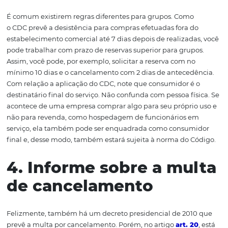
comercial em seu
art. 49
. Isso inclui aquelas feitas pela 
e pelo telefone. Portanto, aí também estão
envolvidas as
reservas efetuadas
em hotéis. Segundo a
legal, o consumidor tem até 7 dias depois da compra pa
desistir e não é obrigado sequer a dar um motivo para is
Nesse caso, todas as despesas referentes à compra deve
ressarcidas integralmente. Por isso, suas regras de
cancelamento devem respeitar essa norma.
3. Estabeleça regras d
cancelamento de gru
É comum existirem regras diferentes para grupos. Como
o CDC prevê a desistência para compras efetuadas fora 
estabelecimento comercial até 7 dias depois de realizad
pode trabalhar com prazo de reservas superior para grup