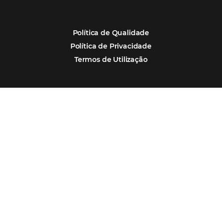
Estudo da Omnibees aponta que reservas 
hotéis cresceram 8% em 2025
Assine nossa
Newsletter
CADASTRAR
Alternative: