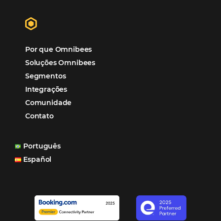
garantia de ganhos comerciais e operacionais”
Paula Medeiros – Gerente Comercial
Maceió, AL
Veja mais cases
Assine nossa
Newsletter
CADASTRAR
Alternative: