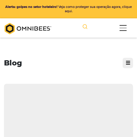
Alerta: golpes no setor hoteleiro!
Veja como proteger sua operação ago
aqui.
Blog