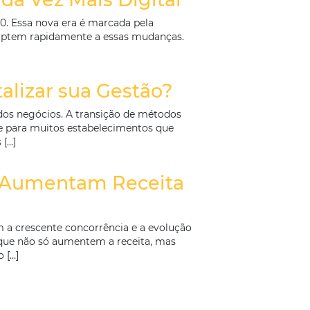
idades para a indústria hoteleira. Durante essas époc
tivamente, proporcionando uma chance única para os
mentos, é fundamental que os gestores tenham […]
ercado Cada Vez Mais Digit
amada Hotelaria 4.0. Essa nova era é marcada pela
ionais do setor se adaptem rapidamente a essas mudanç
ue […]
Não Digitalizar sua Gestão
ividade e eficiência dos negócios. A transição de méto
mas uma necessidade para muitos estabelecimentos qu
so, temendo custos […]