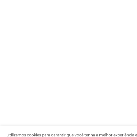
OMNIBEES Soluções em Tecnologia S.A. CNP
Av. Paulista, 1294, 21º andar, sala 2 Telef
Política de Quali