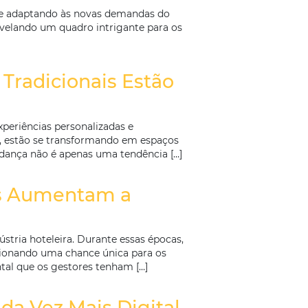
or Desempenho em 2024? U
e diversas regiões e se adaptando às novas demandas d
m a localização, revelando um quadro intrigante para
rasileiros que […]
ntos Não Tradicionais Estã
a crescente por experiências personalizadas e
a férias relaxantes, estão se transformando em espaç
ões sociais. Essa mudança não é apenas uma tendência 
Previsíveis Aumentam a