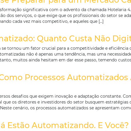
ra
representa um período de intenso movimento e oportun
 férias, a demanda por hospedagem aumenta significa
ita. No entanto, para aproveitar ao máximo esses mo
 Como se Preparar para um M
r uma transformação significativa com o advento da ch
rsonalização dos serviços, o que exige que os profiss
stá se tornando cada vez mais competitivo, e aqueles q
utomatizado: Quanto Custa 
ão hoteleira se tornou um fator crucial para a competit
soluções automatizadas não é apenas uma tendência, 
os. No entanto, muitos ainda hesitam em dar esse pas