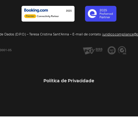
Dados de Mercado
Pousadas
Nossos Parc
Inteligência de Dados
Hotéis
Seja nosso 
GDS Sabre, Amadeus
Redes Hoteleiras
Integração PMS
Resorts e Spas
Bee2Bee – Extranet
Agências de Viagens
Bee2Bee – Pagamento
Operadoras Turísticas
Seguro
TMCs
Bee2Bee – Operadora e
Empresas
Agência
Bee Price – RMS Light
Bee Price – Yield Manager