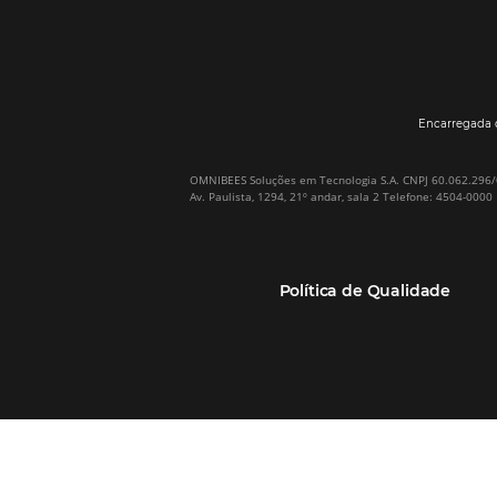
Sobre a Omnibees
HotéisNet / Operadoras
A Omnibees em números
Gestor de Canais
Nossos Clientes
Bee2Pay Pagamentos
Nossa Equipe
Seguros
Casos de Sucesso
Motor de Reservas
Projeto PT
Website
(RGPC) – Portugal
Central de Reservas
Calculadora de ROI
CRM e Automação de
Marketing
Canal TMCs e Empresas
Soluções Bee2Bee