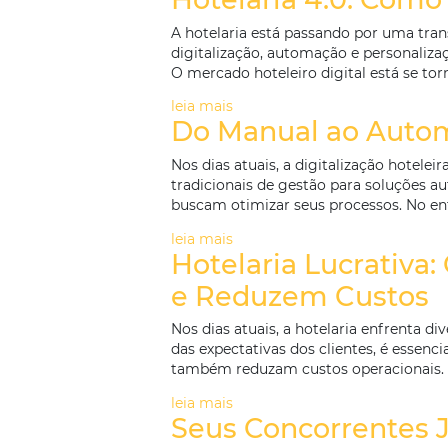
Receita Hotelei
A alta temporada nos resorts 
como feriados prolongados e
resorts maximizarem sua rece
leia mais
Hotelaria 4.0:
A hotelaria está passando po
digitalização, automação e pe
O mercado hoteleiro digital e
leia mais
Do Manual ao A
Nos dias atuais, a digitalizaç
tradicionais de gestão para 
buscam otimizar seus process
leia mais