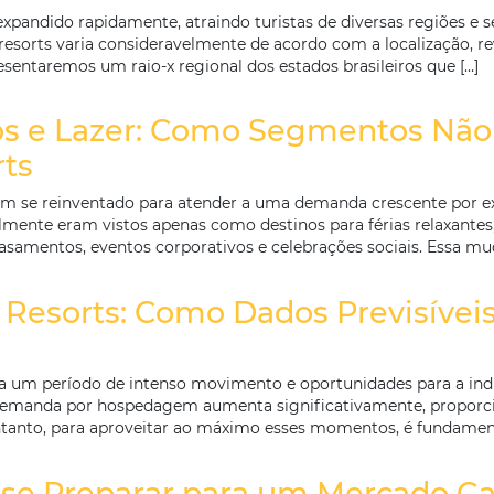
 Têm os Resorts com Melh
l
sil tem se expandido rapidamente, atraindo turistas d
nce dos resorts varia consideravelmente de acordo co
rtigo, apresentaremos um raio-x regional dos estados b
entos e Lazer: Como Segme
Resorts
 turismo tem se reinventado para atender a uma demand
tradicionalmente eram vistos apenas como destinos par
 acolher casamentos, eventos corporativos e celebraç
 nos Resorts: Como Dados 