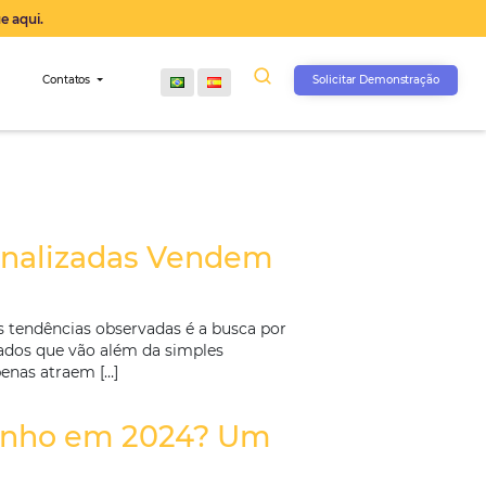
operação agora, clique aqui.
s
Comunidade
Contatos
is: Entenda Como
cias Personalizadas Vende
 e uma das principais tendências observadas é a busca 
er serviços diferenciados que vão além da simples
sonalizadas não apenas atraem […]