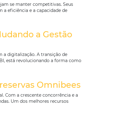
omatizados Aumentam Recei
tação constante. Com a crescente concorrência e a evo
 busquem estratégias que não só aumentem a receita, m
se apresentam como […]
. E Você?
 empresas que desejam se manter competitivas. Seus
s também aumentam a eficiência e a capacidade de
 empresa não […]
ação Está Mudando a Gestão
 significativa com a digitalização. A transição de