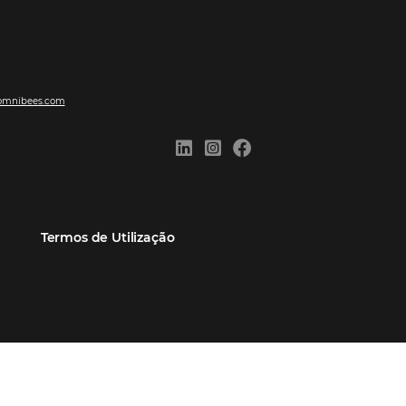
eiros
Omnibees Academy
Atendimento ao Cliente
Parceiro
Blog
Reclame Aqui
Webinars Omnibees
Carreiras
Casos de Sucesso
Medidas de atuação