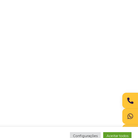
ato:
juridico.compliance@omnibees.com
Termos de Utilização