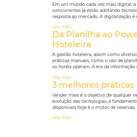
Hotelaria Lucr
e Reduzem Cus
Nos dias atuais, a hotelaria 
das expectativas dos clientes
também reduzam custos opera
leia mais
Seus Concorren
Em um mundo cada vez mais d
concorrentes já estão adotan
resposta ao mercado. A digit
leia mais
Da Planilha ao
Hoteleira
A gestão hoteleira, assim com