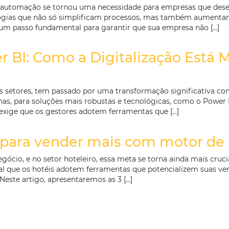
ativa: Como Processos Aut
tos
enfrenta diversos desafios que exigem inovação e adap
, é essencial que os diretores e investidores do setor
cionais. Neste cenário, os processos automatizados 
tes Já Estão Automatizando
igital, a automação se tornou uma necessidade para
do tecnologias que não só simplificam processos, ma
alização é um passo fundamental para garantir que sua
 Power BI: Como a Digitaliz
o diversos setores, tem passado por uma transformação