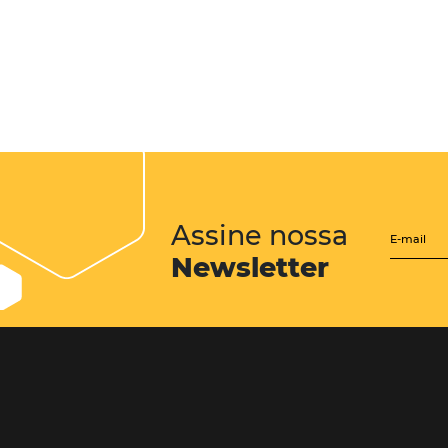
práticas manuais, como o uso
os hotéis operam. A era da i
leia mais
3 melhores prá
Vender mais é o objetivo de q
evolução das tecnologias, é 
disponíveis hoje é o motor de 
leia mais