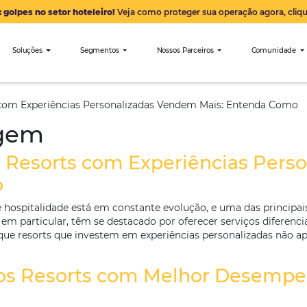
Alerta: golpes no setor hoteleiro!
Veja como proteger sua 
nibees
Soluções
Segmentos
Nossos Parceiro
Resorts com Experiências Personalizadas Vendem Ma
istagem
 que Resorts com Experiên
 Como
de turismo e hospitalidade está em constante evolução,
Os resorts, em particular, têm se destacado por oferec
ndicam que resorts que investem em experiências per