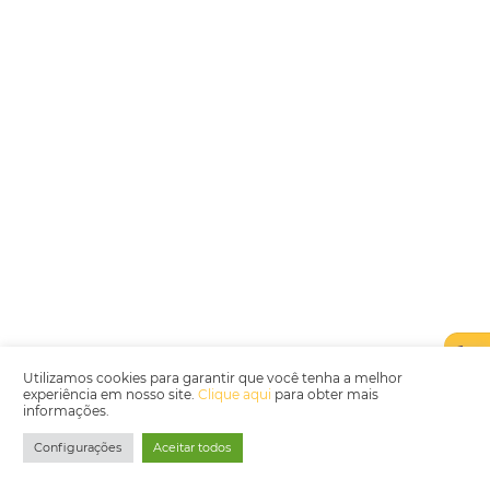
Mais Acessados
Análise
Distribuição
Marketing
POSTS RECENTES
Hotel Report 2026 revela números e apont
oportunidades para destinos brasileiros
Corpus Christi 2026 revela demanda mais
distribuída e oportunidades para turismo n