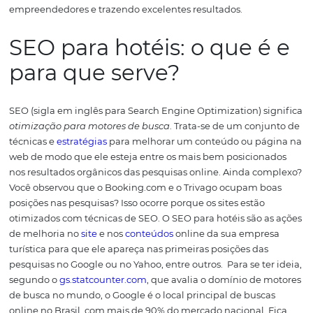
primeiros colocados em buscadores como o Google de 
gratuita. Assim, quando um usuário fizer uma pesquisa 
hotéis e
destinos
, o site do seu hotel poderá integrar os
principais resultados de pesquisa.
Esse feito é alcançáve
meio das técnicas de SEO para hotéis, uma tendência
na área do
marketing hoteleiro
que vem agregando vári
empreendedores e trazendo excelentes resultados.
SEO para hotéis: o que 
para que serve?
SEO (sigla em inglês para Search Engine Optimization) s
otimização para motores de busca
. Trata-se de um con
técnicas e
estratégias
para melhorar um conteúdo ou pá
web de modo que ele esteja entre os mais bem posicio
nos resultados orgânicos das pesquisas online.
Ainda co