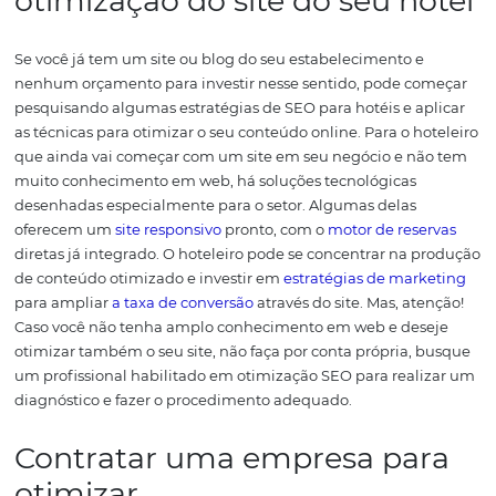
pelos bots que classificam;
conteúdo que não oferece links, não traz informação
adicional e não mostra o resto do seu site, logo, não é o 
completo. Além disso, se você não é indicado por outros s
através de links, sua autoridade também não está boa o
suficiente.
Bom, como você pode perceber, uma gama de element
estar alinhada na utilização do SEO para hotéis. Os ele
que citamos acima são apenas alguns entre os diversos f
aos quais você deve estar atento.
Com mais visibilidade e
otimizado, o site do seu hot
pode ter os seguintes
benefícios: