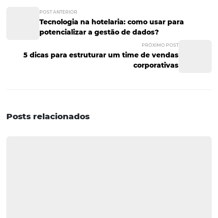
O site do hotel deve ser o melhor lugar para os usuários 
possíveis
hóspedes
obterem informações sobre o
estabelecimento.
Dessa forma, não deixe de utilizar im
atrativas das instalações do seu hotel.
Invista em uma e
cuidadosa dos arquivos de
imagens
para que eles não 
carregamento da página, nomeie e descreva adequad
as fotos e demais materiais visuais que você publicar onl
# 4 Produza conteúdo para
blog do hotel e o mantenh
ativo
Ter um site otimizado é importante, mas hoje em dia, u
pode fazer ainda mais pela sua empresa: ampliando su
presença online e abrindo um canal de
relacionamento