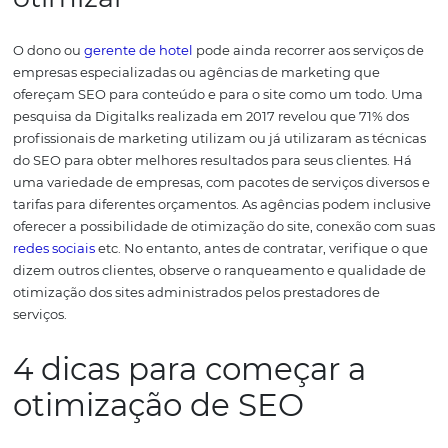
aumento das taxas de conversão e mais
vendas
direta
aumento do
tráfego orgânico
no seu site e mais gente
relacionando com sua marca;
aumento da sua presença e, eventualmente, sua aut
online.
Como fazer otimização
com SEO para
hotéis e
pousadas
?
Otimizar
páginas do seu negócio hoteleiro é atividade 
requer tempo, pois, há diversas técnicas que podem ser 
de acordo com seus objetivos e perfil do empreendimen