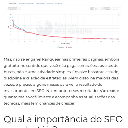
É nesse local que o blog da sua propriedade pode apar
o auxílio das técnicas de SEO para hotéis. De acordo com