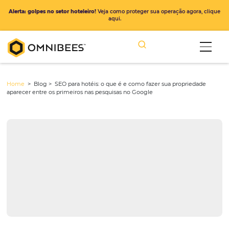
Alerta: golpes no setor hoteleiro!
Veja como proteger sua operação ago
aqui.
Home
> Blog >
SEO para hotéis: o que é e como fazer sua proprie
aparecer entre os primeiros nas pesquisas no Google