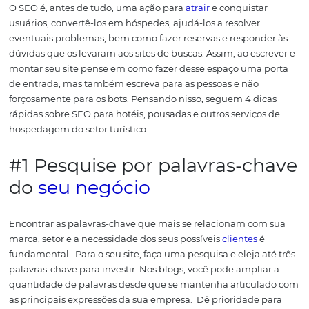
hoteleiro.
Há dois caminhos nesse sentido, os quais
apresentamos abaixo.
Você mesmo faz a estratég
otimização do site do seu h
Se você já tem um site ou blog do seu estabelecimento 
nenhum orçamento para investir nesse sentido, pode c
pesquisando algumas estratégias de SEO para hotéis e a
as técnicas para otimizar o seu conteúdo online.
Para o h
que ainda vai começar com um site em seu negócio e n
muito conhecimento em web, há soluções tecnológicas
desenhadas especialmente para o setor.
Algumas delas
oferecem um
site responsivo
pronto, com o
motor de res
diretas já integrado. O hoteleiro pode se concentrar na
de conteúdo otimizado e investir em
estratégias de mar