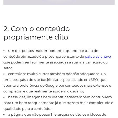
operar em dois eixos principais para encontrar, indexar 
posicionar o conteúdo do site do seu
hotel ou pousada
:
1. Na arquitetura do site e d
páginas:
se o seu site tem uma arquitetura muito verticalizada
profunda, ele não tem uma navegação ideal nem para o
e nem para os bots das ferramentas de busca;
ainda ligado ao item anterior, a arquitetura desorgan
mal projetada faz com que seu site carregue de forma len
prejudica o ranqueamento;
as páginas do site sem as tags de título e descrição, as
chamadas
meta description
não são bem vistas pelos bo
tags auxiliam na identificação do conteúdo da página p
bots;