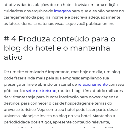
forçosamente para os bots.
Pensando nisso, seguem 4 di
rápidas sobre SEO para hotéis, pousadas e outros serviço
hospedagem do setor turístico.
#1 Pesquise por palavras-c
do
seu negócio
Encontrar as palavras-chave que mais se relacionam co
marca, setor e a necessidade dos seus possíveis
clientes
fundamental.
Para o seu site, faça uma pesquisa e eleja 
palavras-chave para investir. Nos blogs, você pode ampli
quantidade de palavras desde que se mantenha articu
as principais expressões da sua empresa.
Dê prioridade
termos mais longos como, por exemplo, “o melhor hotel
Salvador”, pois a competição para aparecer nas melhore
posições da SERP (página de resultados) costuma ser m