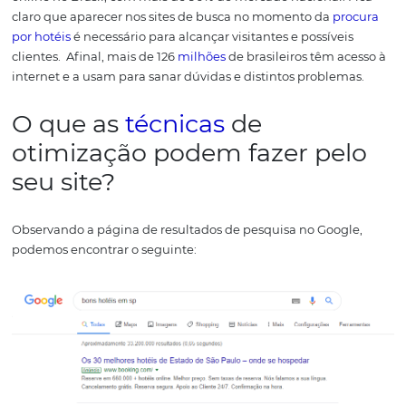
Você observou que o Booking.com e o Trivago ocupam 
posições nas pesquisas? Isso ocorre porque os sites estão
otimizados com técnicas de SEO.
O SEO para hotéis são 
de melhoria no
site
e nos
conteúdos
online da sua empr
turística para que ele apareça nas primeiras posições da
pesquisas no Google ou no Yahoo, entre outros.
Para se t
segundo o
gs.statcounter.com
, que avalia o domínio de
de busca no mundo, o Google é o local principal de busc
online no Brasil, com mais de 90% do mercado nacional.
claro que aparecer nos sites de busca no momento da
p
por hotéis
é necessário para alcançar visitantes e possíve
clientes.
Afinal, mais de 126
milhões
de brasileiros têm a
internet e a usam para sanar dúvidas e distintos proble
O que as
técnicas
de
otimização podem fazer pe