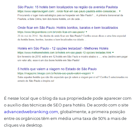
Posteriormente, no caso de uma busca sobre hospedage
resultados exibidos são os da plataforma específica para
hotelaria, o
Google Hotel Ads
. Essa plataforma foi lança
últimos anos e funciona como as OTA’s, exibindo anúnci
pagos.
E, finalmente, o que realmente interessa: abaixo
anúncios
pagos estão as chamadas posições orgânicas,
compostas por sites de marcas e blogs que oferecem co
diversos relacionados ao termo buscado.