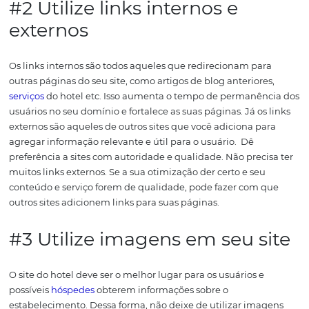
tarifas para diferentes orçamentos. As agências podem i
oferecer a possibilidade de otimização do site, conexão
redes sociais
etc.
No entanto, antes de contratar, verifiq
dizem outros clientes, observe o ranqueamento e quali
otimização dos sites administrados pelos prestadores de
serviços.
4 dicas para começar a
otimização de SEO
O SEO é, antes de tudo, uma ação para
atrair
e conquista
usuários, convertê-los em hóspedes, ajudá-los a resolver
eventuais problemas, bem como fazer reservas e respon
dúvidas que os levaram aos sites de buscas.
Assim, ao es
montar seu site pense em como fazer desse espaço uma
de entrada, mas também escreva para as pessoas e não