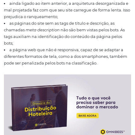
vezes, é preciso alguns meses para ver o resultado do
investimento em SEO. No entanto, esses resultados são r
quanto mais você investe e acompanha as atualizações 
técnicas, mais tem chances de crescer.
Qual a importância do 
para hotéis?
Os sites de busca, como o Google, utilizam bots ou robôs
programação para rastrear, organizar os resultados das
pesquisas e oferecer o conteúdo mais relevante e correto
usuário.
Cada motor de busca tem os seus fatores para
ranqueamento. Estima-se que o
Google
, por exemplo, 
cerca de 200 indicadores para definir a posição de uma 
As técnicas de SEO implementadas são elaboradas para
justamente a esses requisitos.
Os motores de busca co