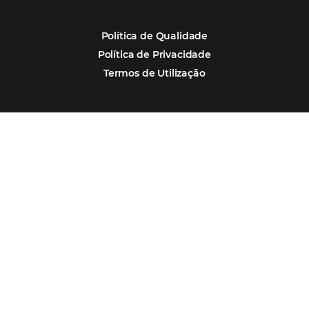
Eventos de Turismo
Tecnologia para Hotelaria
Marketing Hoteleiro
Tecnologia para Turismo
Soluções Para Hoteleiros
Marketing para Hotéis
Turismo
Tecnologia em Hotelaria
Hotelaria
Tecnologia na Hotelaria