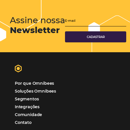
Marketing de relacionamento: como fidelizar e e
clientes?
Atualmente, chega a ser um clichê afirmar que a chave para melho
resultados é manter uma boa relação com os clientes. Todavia, em
mercado tão competitivo, é fundamental que as empresas saibam s
no marketing de relacionamento. Conseguir…
CATEGORIAS
Tecnologia Hoteleira
Gestão Financeira
Cases de Sucesso
Tecnologia no Turismo
Gestão Hoteleira
Sustentabilidade