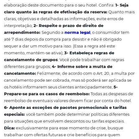
reservas hoteleiras, limitando-se ao setor aéreo. Sendo a
hoteleiros permanecem “livres” para estabelecer suas re
porém sempre respeitando o código de defesa do cons
em torno do processo de cancelamento de suas reservas
reembolso de maneira independente.
Afinal, o que consider
para criar uma polític
de cancelamento?
Este documento é essencial para a gestão do seu hotel. 
garante clareza e objetividade nas regras de desistência
seguir as normas legais de forma a promover segurança j
Ao mesmo tempo, evitar desentendimentos desnecessár
Com base em nosso artigo sobre
Política de Cancelame