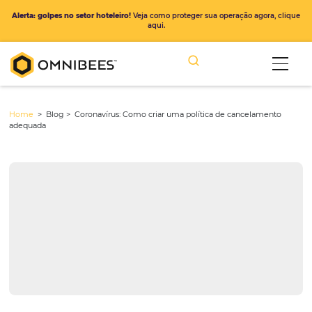
Alerta: golpes no setor hoteleiro!
Veja como proteger sua operação ago
aqui.
Home
> Blog >
Coronavírus: Como criar uma política de cancela
adequada