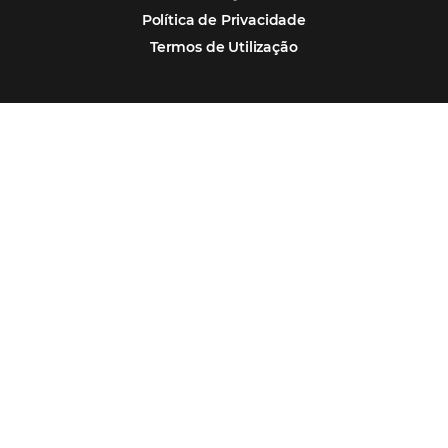
tendências de compra dos viajantes
Nova integração Niara + Asksuite: transfo
conversas em reservas
Estudo da Omnibees aponta que reservas 
hotéis cresceram 8% em 2025