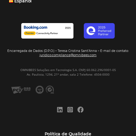
Análise
Distribuição
Marketing
POSTS RECENTES
Hotel Report 2026 revela números e apont
oportunidades para destinos brasileiros
Corpus Christi 2026 revela demanda mais
distribuída e oportunidades para turismo n
Corpus Christi 2026: destinos mais procur