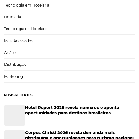
Já ouviu falar em Data Driven? Você provavelmente já ouviu por aí
falando de Data Driven, Business Intelligence (BI), entre outros term
correto? Vivemos em uma época em que os dados se tornaram rel
indispensáveis no mundo profissional,…
CATEGORIAS
Tecnologia Hoteleira
Gestão Financeira
Cases de Sucesso
Tecnologia no Turismo
Gestão Hoteleira
Sustentabilidade
Turismo e Hotelaria