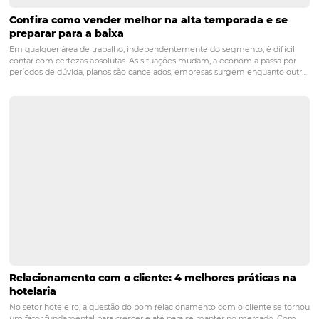
300% em cancelamentos de reservas comparado ao ano 
e uma queda de 250% em criação de novas reservas. Por 
razão,
entre 1 de abril e 31 de dezembro de 2020 est
isentando a cobrança do
booking fee
para todas as r
corporativas
realizadas no canal Bee2Bee Corporativo 
empresas). Até a próxima!
POST ANTERIOR
Efeito Coronavirus – Medidas de apoio a
mercado hoteleiro
PRÓXIMO POST
Margem de lucro reduzida? Saiba como o seu
hotel pode reverter essa situação