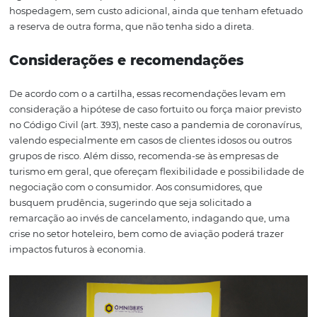
O consumidor pode remarcar, sem custos adicionais, 
viagens turísticas previstas para os próximos 60 dias. Por
também estão envolvidas as
reservas efetuadas
em hot
O cliente que realizou reservas por meio de agências
turismo e companhias áreas que fazem negócios no Brasi
presencial ou virtual, em moeda nacional e em portuguê
poderá realizar o reagendamento sem custo adicional. I
significa que os hóspedes também podem remarcar su
hospedagem, sem custo adicional, ainda que tenham e
a reserva de outra forma, que não tenha sido a direta.
Considerações e recomendações
De acordo com o a cartilha, essas recomendações leva
consideração a hipótese de caso fortuito ou força maior p
no Código Civil (art. 393), neste caso a pandemia de coro