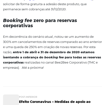
Omnibees em apoio ao mercado hoteleiro, apresentand
orientações e informações hoteleiras úteis. Estas inform
foram coletadas pela Omnibees para contribuir na ate
dos impactos deste momento de instabilidade, atenden
mercado hoteleiro de maneira acessível e eficaz.
Medidas de apoio da
Omnibees aos impact
do novo coronavírus 
hotelaria
Em decorrência dos efeitos ocasionados pelo Coronavíru
setor de turismo e no mercado hoteleiro, a Omnibees, in
um comitê de Acompanhamento e Monitoramento dos
Impactos gerados pela Covid-19 no setor, com isso elab