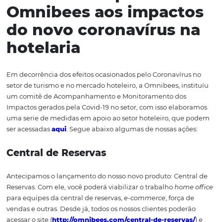
especiais:
você também pode determinar políticas dife
para situações que envolvem descontos ou tarifas especi
Dica:
exclusivamente para esse momento de crise, bus
trabalhar com ofertas futuras e crie benefícios para que
reserva com mais antecedência.
Remarcar ou cancelar
Para concluir, o ideal neste momento é que o hotel evite
restritivas e não reembolsáveis para a remarcação e
cancelamento de reservas, caso o contrário, isso fará co
reservas demorem mais a chegar além de afetar o seu
relacionamento com o hóspede. Quer saber outras med
práticas que podem ser implementadas em seu hotel d
este momento de crise? Então confira nosso Manual de 
práticas. Este manual é uma das medidas adotadas pel