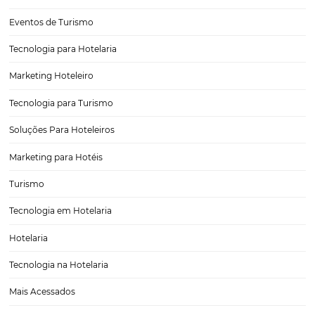
6 ferramentas para melhorar o atendimento onli
seu negócio
O atendimento online de clientes vem sendo um grande desafio pa
empresas. As pessoas têm exigido cada vez mais agilidade e eficiên
suporte. Nesse contexto, surgem as ferramentas que possibilitam es
comunicação mais eficaz e ágil. No artigo…
CATEGORIAS
Tecnologia Hoteleira
Gestão Financeira
Cases de Sucesso
Tecnologia no Turismo
Gestão Hoteleira