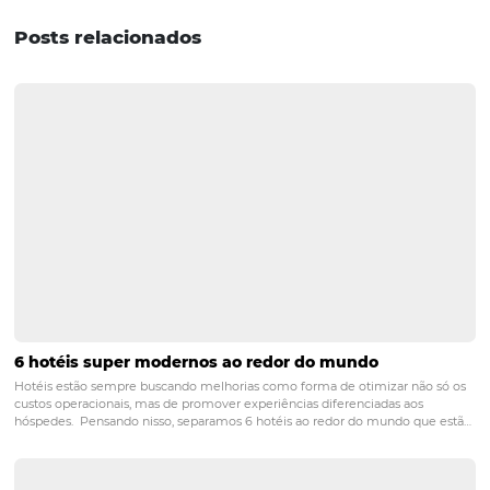
divulgado e informado em impressos e outros meios de
divulgação de fácil acesso ao hóspede. Por exemplo: tax
cancelamento de
reserva
devem estar claras no mome
da contratação (caso contrário, não poderão ser cobradas
modo, durante o
atendimento
ao consumidor, os funcio
devem estar cientes dos direitos do consumidor. Afinal 
contas, seguir todas as exigências legais é uma garantia
de sucesso para o negócio. Agora que você já sabe as pri
exigências legais hoteleiras, aproveite para ler nosso art
sobre
5 estratégias de marketing para hotéis que vo
adotar
!
POST ANTERIOR
CONHEÇA 4 soluções tecnológicas para