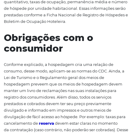
funcionamento para prestação de serviços de hospedag
caso seja condomínio hoteleiro, faz-se imprescindível a 
edilícia de construção ou certificado de conclusão de
construção, apresentando, ainda, outros documentos, c
convenção de condomínio;
documento de formalização da constituição do pool 
locação;
contrato de administração ou exploração, em regime
solidário, do empreendimento como meio de hospeda
certidão de cumprimento às regras de segurança con
riscos;
documento comprobatório de enquadramento sindic
categoria na atividade de hotéis.
Os hotéis também devem enviar ao Ministério do Turism
acordo com a frequência por ele determinada, o perfil d