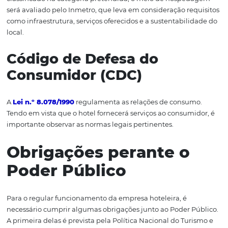
propagandas do empreendimento etc.
Sistema brasileiro de
Classificação de Meios d
Hospedagem (SBClass)
Também é interessante se familiarizar com o
Cadastur
,
permite a classificação do meio de hospedagem com est
importantes para auxiliar os clientes na escolha e na
compreensão dos serviços que são oferecidos. Para ser
classificado na categoria pretendida, o meio de hospe
será avaliado pelo Inmetro, que leva em consideração re
como infraestrutura, serviços oferecidos e a sustentabil
local.