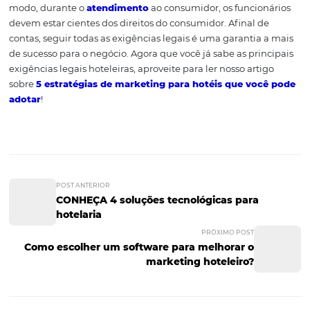
hóspedes recebidos, indicando a nacionalidade e o regis
quantitativo, taxas de ocupação, permanência média e
de hóspede por unidade habitacional. Essas informaçõe
prestadas conforme a Ficha Nacional de Registro de Hó
Boletim de Ocupação Hoteleira.
Obrigações com o
consumidor
Conforme explicado, a hospedagem cria uma relação d
consumo, desse modo, aplicam-se as normas do CDC. Ai
Lei de Turismo e o Regulamento geral dos meios de
hospedagem preveem que os meios de hospedagem d
manter um livro de reclamações nas suas instalações pa
registro dos consumidores. Além disso, todos os serviços
prestados e cobrados devem ter seu preço previamente