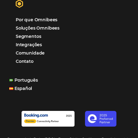
Hotelaria
Tecnologia na Hotelaria
Mais Acessados
Análise
Distribuição
Marketing
POSTS RECENTES
Hotel Report 2026 revela números e apont
oportunidades para destinos brasileiros
Corpus Christi 2026 revela demanda mais