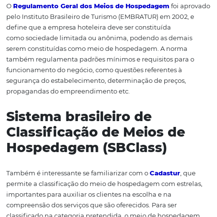
a negociação deve acontecer mediante contrato e com
cobrança de diária. De acordo com a norma, não import
forma de constituição da empresa — sociedade simples,
limitada, anônima etc.
Regulamento geral dos
meios de hospedagem
O
Regulamento Geral dos Meios de Hospedagem
foi 
pelo Instituto Brasileiro de Turismo (EMBRATUR) em 2002
define que a empresa hoteleira deve ser constituída
como sociedade limitada ou anônima, podendo as dem
serem constituídas como meio de hospedagem. A norm
também regulamenta padrões mínimos e requisitos par
funcionamento do negócio, como questões referentes à
segurança do estabelecimento, determinação de preços