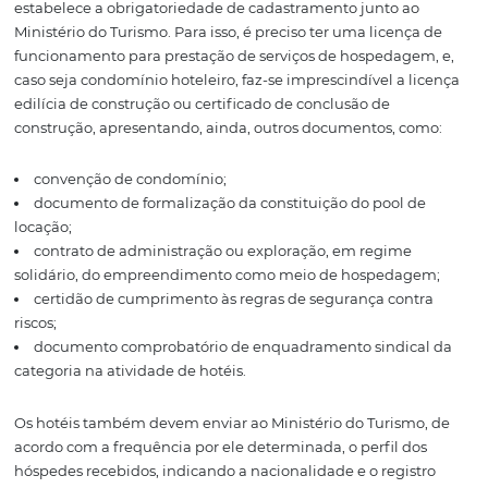
Código de Defesa do
Consumidor (CDC)
A
Lei n.º 8.078/1990
regulamenta as relações de consu
Tendo em vista que o hotel fornecerá serviços ao consum
importante observar as normas legais pertinentes.
Obrigações perante o
Poder Público
Para o regular funcionamento da empresa hoteleira, é
necessário cumprir algumas obrigações junto ao Poder 
A primeira delas é prevista pela Política Nacional do Tur
estabelece a obrigatoriedade de cadastramento junto a
Ministério do Turismo. Para isso, é preciso ter uma licenç