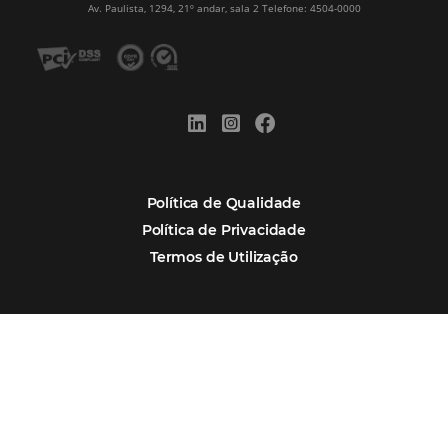
Estudo da Omnibees aponta que reservas 
hotéis cresceram 8% em 2025
Assine nossa
Newsletter
CADASTRAR
Alternative: