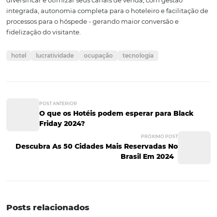
qual o desejo unanime de toda a hotelaria no Brasil seria
“aumentar ocupação e Diária Média”.
Foi diante deste desejo e com o objetivo de trazer uma v
clara e inovadora, de possibilidades para incrementar s
receitas, pensar de forma diferente diante dos desafios 
mercados impõem, que levamos tecnologia para mais d
hotéis em todo o País, queremos ajudar os hotéis a vend
de forma descomplicada e obterem maiores receitas atr
nossas soluções.
Conheça a Omnibees
A Omnibees oferece diversas
soluções
para você ampliar
diversificar e otimizar seus canais de venda, com gestão
integrada, autonomia completa para o hoteleiro e facili
processos para o hóspede - gerando maior conversão e