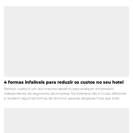
fidelização do visitante.
hotel
lucratividade
ocupação
tecnologia
POST ANTERIOR
O que os Hotéis podem esperar para Bl
Friday 2024?
PRÓXIMO POST
Descubra As 50 Cidades Mais Reservadas No
Brasil Em 2024