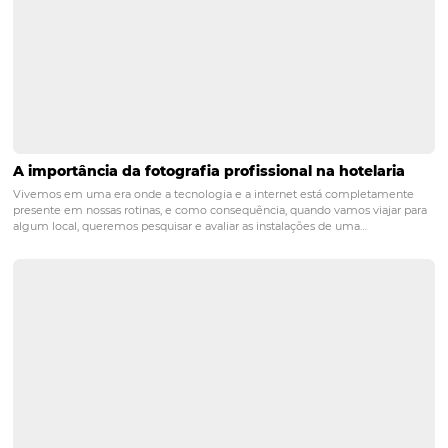
Posts relacionados
4 formas infalíveis para reduzir os custos no seu 
Reduzir custos é um dos maiores desafios para qualquer empresário
independente do segmento da empresa. Na hotelaria não é muito d
e, existem algumas formas de diminuir aquelas despesas fixas que 
hoteleiro tem na operação. [caption id="attachment_4148" align="a