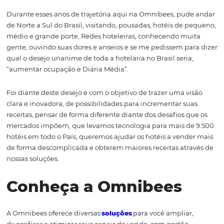
dia a dia com essa nova dinâmica de compras e vendas 
quartos de hotel, não é mesmo? Para auxiliar os hotéis e
pousadas, a melhorarem seus resultados e maximizare
lucros, a Omnibees se desenvolveu como Full Commerc
Hoteleiro. O que isso significa na prática? Vou te explicar
Nós atuamos de ponta a ponta,
auxiliamos na captaçã
reservas diretas, no gerenciamento eficaz dos canais de
distribuição, na automação de processos manuais inefic
nas análises de indicadores de mercado para tomadas 
decisão assertivas, visando aumentar sua receita com
dinamismo na operação e redução de custos operaciona
Durante esses anos de trajetória aqui na Omnibees, pu
de Norte a Sul do Brasil, visitando, pousadas, hotéis de 
médio e grande porte, Redes hoteleiras, conhecendo mu
gente, ouvindo suas dores e anseios e se me pedissem p