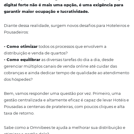
Devido a essas mudanças, estar disponível no maior nú
plataformas, com
conteúdo atrativo, preço competiti
uma
jornada de compra online simplificada,
tornou-s
das ações fundamentais para o sucesso de qualquer hote
ele uma pousada ou uma grande rede hoteleira.
A pres
digital forte não é mais uma opção, é uma exigência
garantir maior ocupação e lucratividade.
Diante dessa realidade, surgem novos desafios para Hote
Pousadeiros:
- Como otimizar
todos os processos que envolvem a
distribuição e venda de quartos?
- Como equilibrar
as diversas tarefas do dia a dia, desde
gerenciar múltiplos canais de venda online até cuidar d
cobranças e ainda dedicar tempo de qualidade ao ate