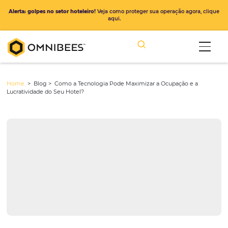
Alerta: golpes no setor hoteleiro!
Veja como proteger sua operação ago
aqui.
Home
> Blog >
Como a Tecnologia Pode Maximizar a Ocupação e
Lucratividade do Seu Hotel?