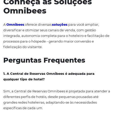
suas operações. A implementação da Central de Reserva
Omnibees é um passo significativo para qualquer hotel
deseja se destacar e oferecer uma experiência excepcion
seus hóspedes.
Conclusão
Em um mercado tão competitivo como o setor hoteleiro,
Central de Reservas Omnibees se destaca como uma so
eficaz para aumentar as vendas diretas e melhorar a ex
do hóspede. Com suas funcionalidades robustas, a plat
permite que os hoteleiros gerenciem suas operações de
maneira centralizada, reduzindo custos e aumentando 
eficiência.
Além disso, a personalização das ofertas e a comunicaçã