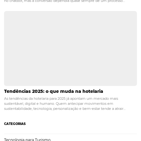
intuitiva, e a empresa oferece suporte e treinamento pa
garantir que a equipe do hotel se sinta confortável e con
no uso da plataforma.
vendas diretas
PRÓXIMO POST
Como Quebrar a Paridade de Tarifas do Hotel e
Favorecer uma Operadora ou OTA sem atritos
Posts relacionados