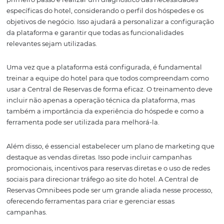
ou até mesmo a solicitação de feedback. Essa comunica
proativa demonstra cuidado e atenção, resultando em 
experiência mais positiva.
Além disso, a Central de Reservas permite que os hotéis
ofereçam opções de autoatendimento, como check-in on
escolha de quartos. Essas facilidades não apenas tornam
experiência do hóspede mais conveniente, mas també
ajudam a otimizar o tempo da equipe do hotel, permiti
eles se concentrem em proporcionar um serviço excepci
Por fim, a coleta e análise de feedback através da plata
ajudam os hotéis a entender o que está funcionando e o
pode ser melhorado. Com essas informações em mãos, o
hoteleiros podem fazer ajustes contínuos que elevam a
mais a experiência do hóspede, criando um ciclo positiv
satisfação e retorno.