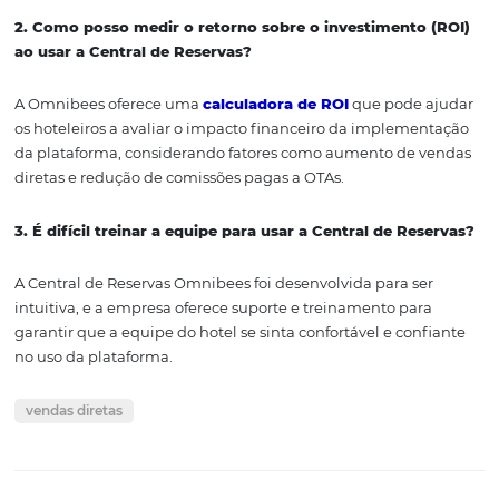
proativa com os hóspedes são aspectos que podem difer
um hotel da concorrência. Ao focar em construir
relacionamentos duradouros e oferecer experiências
memoráveis, os hotéis podem não apenas atrair novos cl
mas também fidelizar os que já conhecem seus serviços
A implementação da Central de Reservas Omnibees não
apenas uma questão de adotar uma nova ferramenta, m
uma estratégia abrangente para transformar a aborda
vendas e atendimento ao cliente. Investir nesse tipo de 
pode ser o diferencial que seu hotel precisa para prospe
um mercado em constante mudança.
Portanto, se você está pronto para elevar o nível do seu h
proporcionar uma experiência excepcional aos seus hós
considere a Central de Reservas Omnibees como uma p
fundamental da sua estratégia de negócios.