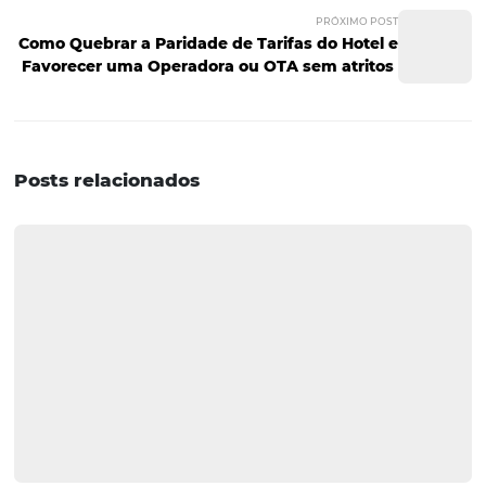
Conheça as Soluções
Omnibees
A
Omnibees
oferece diversas
soluções
para você amplia
diversificar e otimizar seus canais de venda, com gestão
integrada, autonomia completa para o hoteleiro e facili
processos para o hóspede - gerando maior conversão e
fidelização do visitante.
Perguntas Frequentes
1. A Central de Reservas Omnibees é adequada para
qualquer tipo de hotel?