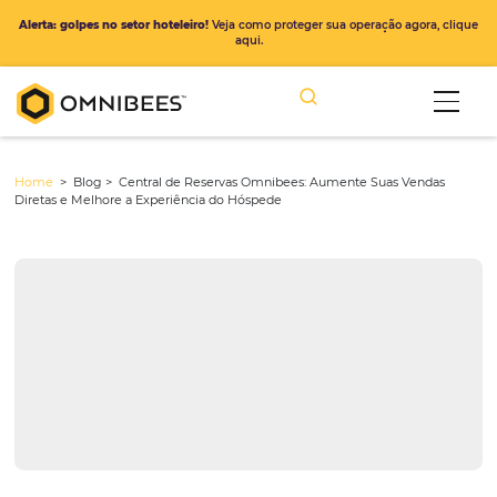
Alerta: golpes no setor hoteleiro!
Veja como proteger sua operação ago
aqui.
Home
> Blog >
Central de Reservas Omnibees: Aumente Suas Ve
Diretas e Melhore a Experiência do Hóspede