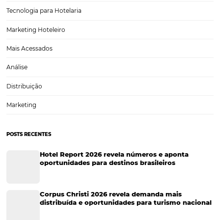
Tendências 2025: o que muda na hotelaria
As tendências da hotelaria para 2025 já apontam um mercado mais
sustentável, digital e humano. Quem antecipar movimentos em
sustentabilidade, tecnologia, personalização e bem-estar tende a atr
hóspedes, reduzir custos e elevar margens. Veja como transformar e
mudanças em resultados…
CATEGORIAS
Tecnologia para Turismo