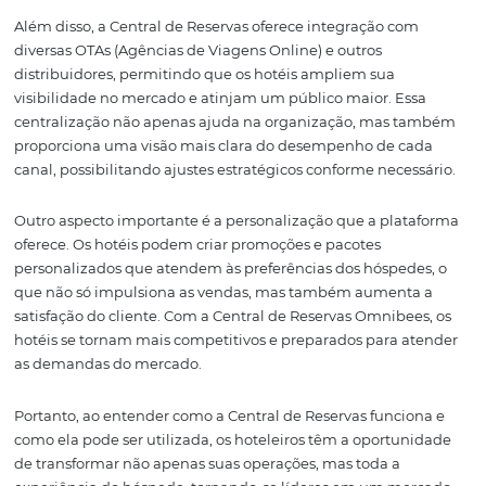
O que é a Central de
Reservas Omnibees?
A Central de Reservas Omnibees é uma plataforma
desenvolvida para otimizar a gestão de reservas em hot
um sistema intuitivo e funcionalidades avançadas, a fe
permite que os hoteleiros centralizem suas operações d
diretas, facilitando a administração e a análise de dados
dela, é possível gerenciar reservas de múltiplos canais,
garantindo que a disponibilidade de quartos esteja se
atualizada e minimizando o risco de overbooking.
Além disso, a Central de Reservas oferece integração co
diversas OTAs (Agências de Viagens Online) e outros
distribuidores, permitindo que os hotéis ampliem sua
visibilidade no mercado e atinjam um público maior. Es