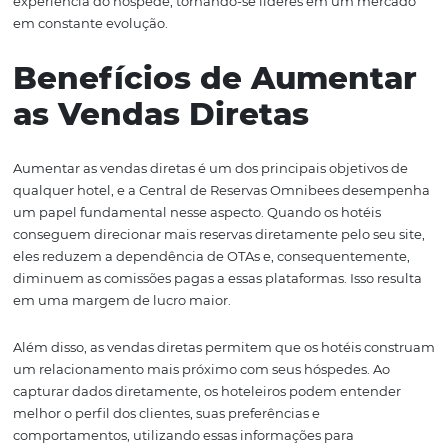
centralização não apenas ajuda na organização, mas 
proporciona uma visão mais clara do desempenho de c
canal, possibilitando ajustes estratégicos conforme nece
Outro aspecto importante é a personalização que a pla
oferece. Os hotéis podem criar promoções e pacotes
personalizados que atendem às preferências dos hósped
que não só impulsiona as vendas, mas também aument
satisfação do cliente. Com a Central de Reservas Omnibe
hotéis se tornam mais competitivos e preparados para 
as demandas do mercado.
Portanto, ao entender como a Central de Reservas funci
como ela pode ser utilizada, os hoteleiros têm a oportu
de transformar não apenas suas operações, mas toda a
experiência do hóspede, tornando-se líderes em um me
em constante evolução.