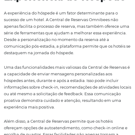
comportamentos, utilizando essas informações para
personalizar ofertas e melhorar a experiência geral.
Outro benefício significativo é a possibilidade de fideliz
Quando os hóspedes fazem reservas diretas, eles têm ac
vantagens exclusivas, como tarifas mais baixas ou upgra
que os incentiva a retornar. A Central de Reservas Omni
facilita a implementação de programas de fidelidade,
permitindo que os hotéis recompensem seus clientes e
incentivem a repetição de negócios.
Por último, as vendas diretas oferecem um controle mai
a imagem da marca. Os hotéis podem se concentrar na 
de uma experiência de marca consistente em todos os 
de contato, desde o site até a interação durante a estadia
controle aprimorado é essencial para construir uma rep
sólida no mercado.