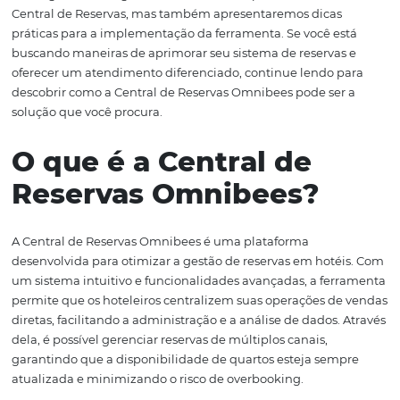
Além de aumentar as vendas diretas, a Central de Reser
Omnibees também foca na experiência do hóspede. Atr
funcionalidades como a personalização de ofertas e o su
cliente em tempo real, os hotéis podem criar experiênci
memoráveis, o que resulta em maior fidelização. Neste a
vamos analisar os principais recursos da plataforma e c
podem ser utilizados para maximizar os resultados dos h
Ao longo deste artigo, discutiremos não apenas os benef
Central de Reservas, mas também apresentaremos dica
práticas para a implementação da ferramenta. Se você e
buscando maneiras de aprimorar seu sistema de reserva
oferecer um atendimento diferenciado, continue lendo 
descobrir como a Central de Reservas Omnibees pode se
solução que você procura.