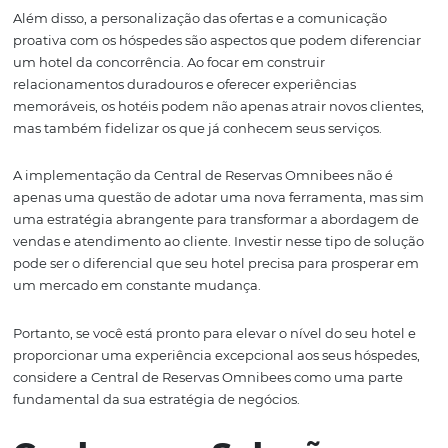
usar a Central de Reservas de forma eficaz. O treinamen
incluir não apenas a operação técnica da plataforma, m
também a importância da experiência do hóspede e co
ferramenta pode ser utilizada para melhorá-la.
Além disso, é essencial estabelecer um plano de marke
destaque as vendas diretas. Isso pode incluir campanha
promocionais, incentivos para reservas diretas e o uso d
sociais para direcionar tráfego ao site do hotel. A Central
Reservas Omnibees pode ser um grande aliada nesse pr
oferecendo ferramentas para criar e gerenciar essas
campanhas.
Por último, a análise contínua dos dados gerados pela
plataforma é crucial. Monitorar métricas como taxa de
conversão, feedback dos hóspedes e volume de vendas
permitirá que os hotéis façam ajustes em tempo real e 