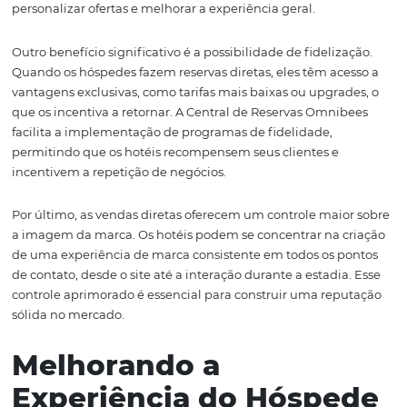
Benefícios de Aument
as Vendas Diretas
Aumentar as vendas diretas é um dos principais objetiv
qualquer hotel, e a Central de Reservas Omnibees des
um papel fundamental nesse aspecto. Quando os hotéis
conseguem direcionar mais reservas diretamente pelo se
eles reduzem a dependência de OTAs e, consequentem
diminuem as comissões pagas a essas plataformas. Isso 
em uma margem de lucro maior.
Além disso, as vendas diretas permitem que os hotéis c
um relacionamento mais próximo com seus hóspedes. 
capturar dados diretamente, os hoteleiros podem enten
melhor o perfil dos clientes, suas preferências e