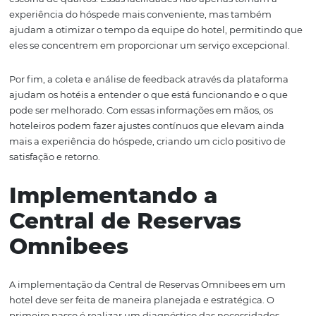
Melhorando a
Experiência do Hóspe
A experiência do hóspede é um fator determinante para
sucesso de um hotel. A Central de Reservas Omnibees n
apenas facilita o processo de reserva, mas também ofe
série de ferramentas que ajudam a melhorar essa experi
Desde a personalização no momento da reserva até a
comunicação pós-estadia, a plataforma permite que os h
destaquem na jornada do hóspede.
Uma das funcionalidades mais valiosas da Central de Re
a capacidade de enviar mensagens personalizadas aos
hóspedes antes, durante e após a estadia. Isso pode inclu
informações sobre check-in, recomendações de atividade