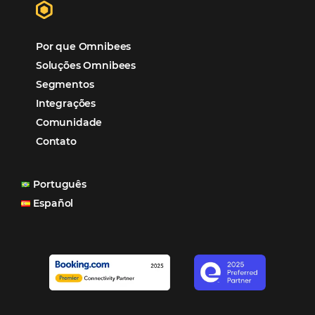
“O uso d
Reduziu cerca de 90% o processo manual.
ferramentas Omnibees com certeza vem contribuindo p
aumento das reservas, produtividade e rentabilidade, a
reduzir tempo e custos. Contar com a parceria da Omni
garantia de ganhos comerciais e operacionais”
Paula Medeiros – Gerente Comercial
Maceió, AL
Veja mais cases