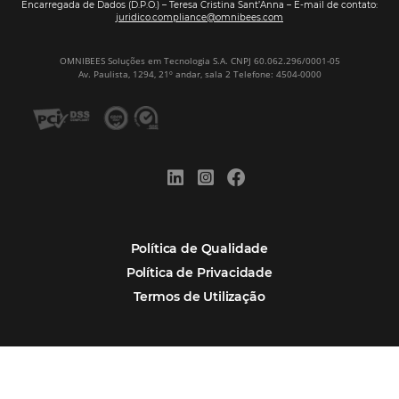
Assine nossa
Newsletter
CADASTRAR
Alternative:
Por que Omnibees
Soluções Omnibees
Segmentos
Integrações
Comunidade
Contato