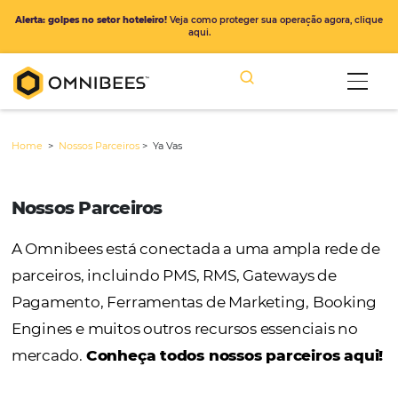
Alerta: golpes no setor hoteleiro!
Veja como proteger sua operação ago
aqui.
Home
>
Nossos Parceiros
>
Ya Vas
Nossos Parceiros
A Omnibees está conectada a uma ampla r
parceiros, incluindo PMS, RMS, Gateways de
Pagamento, Ferramentas de Marketing, Bo
Engines e muitos outros recursos essenciais