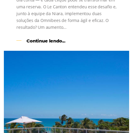
s
l
Como o Le Canton
Aumentou
em 1.000% Suas Vendas
na
Black Friday
Em datas estratégicas como a Black Friday, cada
dia conta — e cada clique pode se transformar e
uma reserva. O Le Canton entendeu esse desafio 