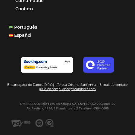
Maceió, AL
Veja mais cases
Assine nossa
Newsletter
CADASTRAR
Alternative: