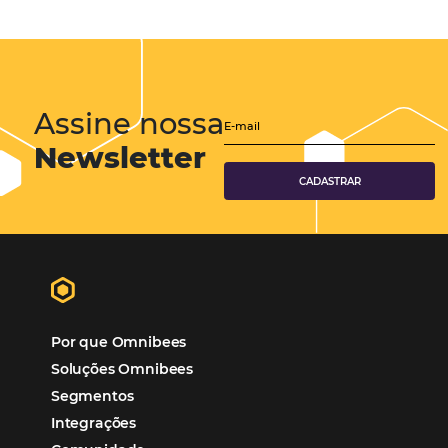
Hotéis Ponta Verde:
Cliente Omni
“O uso d
Reduziu cerca de 90% o processo manual.
ferramentas Omnibees com certeza vem contribuindo p
aumento das reservas, produtividade e rentabilidade, a
reduzir tempo e custos. Contar com a parceria da Omni
garantia de ganhos comerciais e operacionais”
Paula Medeiros – Gerente Comercial