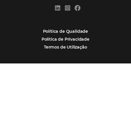
Por que Omnibees
Soluções Omnibees
Segmentos
Integrações
Comunidade
Contato
Português
Español