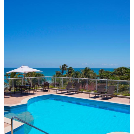
Como o Le Canton
Aumentou
em 1.000% Suas Vendas
na
Black Friday
Em datas estratégicas como a Black Friday, cada
dia conta — e cada clique pode se transformar e
uma reserva. O Le Canton entendeu esse desafio 
junto à equipe da Niara, implementou duas
soluções da Omnibees de forma ágil e eficaz. O
resultado? Um aumento...
Continue lendo...