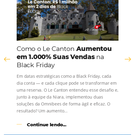
Comunidade
Omnibees
Consulte nossos conteúdos, siga as novidades e 
os depoimentos de nossos clientes.
s
l