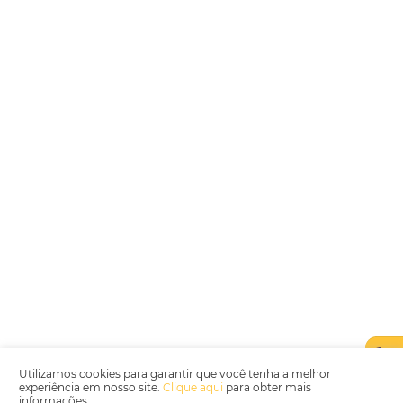
Encarregada de Dados (D.P.O.) – Teresa Cristina Sant’Anna – E-mail de
juridico.compliance@omnibees.com
OMNIBEES Soluções em Tecnologia S.A. CNPJ 60.062.296/0001-0
Av. Paulista, 1294, 21º andar, sala 2 Telefone: 4504-0000
Política de Qualidade
Política de Privacidade