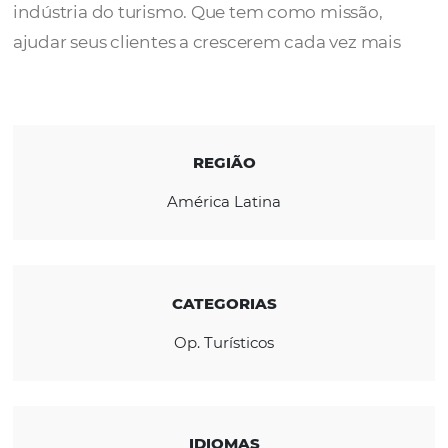
A
Viajomexico
é uma operadora de viagens
atacadista com mais de 10 anos de experiên
indústria do turismo. Que tem como missão
ajudar seus clientes a crescerem cada vez m
REGIÃO
América Latina