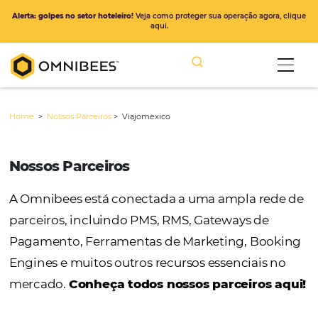
Alerta: golpes no setor hoteleiro!
Veja como proteger sua operação ago
aqui.
Home
>
Nossos Parceiros
>
Viajomexico
Nossos Parceiros
A Omnibees está conectada a uma ampla r
parceiros, incluindo PMS, RMS, Gateways de
Pagamento, Ferramentas de Marketing, Bo
Engines e muitos outros recursos essenciais