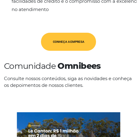
vendas e suporte, é projetada para garantir ef
excelência em nossa entrega.
NATREND Corporativo, há facilidade de nave
vender multiserviços e acessar informações cla
NATREND Lazer, temos uma conexão direta 
de 500 mil hotéis (XML).
Nossa equipe de vendas, com mais de 70 exe
todo o Brasil, está dedicada as visitas, blitz e
direcionamento de vendas, e a equipe de ven
está pronta para auxiliar as agências de viag
confiança e credibilidade.
Nosso suporte financeiro inclui soluções de 
facilidades de crédito e o compromisso com a
no atendimento