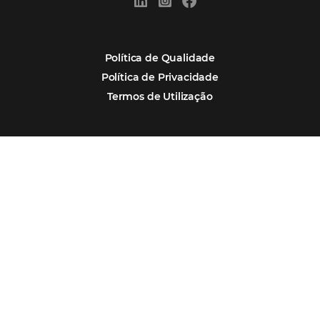
Alternative:
Por que Omnibees
Soluções Omnibees
Segmentos
Integrações
Comunidade
Contato
Português