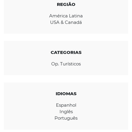
agências de viagens. Nossas vendas são
pulverizadas e distribuídas por todas as reg
BR. Dessa forma, garantimos cobertura com
de todo o Brasil com singular capilaridade.
REGIÃO
América Latina
USA & Canadá
CATEGORIAS