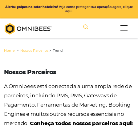
Alerta: golpes no setor hoteleiro!
Veja como proteger sua operação ago
aqui.
Home
>
Nossos Parceiros
>
Trend
Nossos Parceiros
A Omnibees está conectada a uma ampla r
parceiros, incluindo PMS, RMS, Gateways de
Pagamento, Ferramentas de Marketing, Bo
Engines e muitos outros recursos essenciais