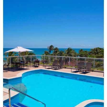
l
Como o Le Canton
Aumentou
em 1.000% Suas Vendas
na
Black Friday
Em datas estratégicas como a Black Friday, cada
dia conta — e cada clique pode se transformar e
uma reserva. O Le Canton entendeu esse desafio 
junto à equipe da Niara, implementou duas
soluções da Omnibees de forma ágil e eficaz. O
resultado? Um aumento...