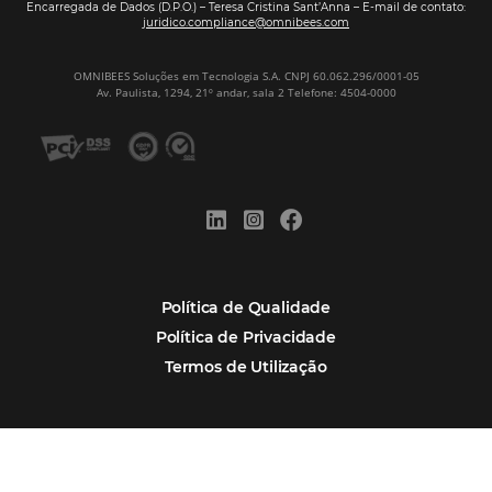
Assine nossa
Newsletter
CADASTRAR
Alternative:
Por que Omnibees
Soluções Omnibees
Segmentos
Integrações
Comunidade
Contato