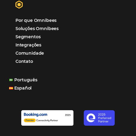
“O uso d
Reduziu cerca de 90% o processo manual.
ferramentas Omnibees com certeza vem contribuindo p
aumento das reservas, produtividade e rentabilidade, a
reduzir tempo e custos. Contar com a parceria da Omni
garantia de ganhos comerciais e operacionais”
Paula Medeiros – Gerente Comercial
Maceió, AL
Veja mais cases