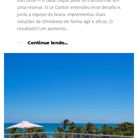
s
l
Como o Le Canton
Aumentou
em 1.000% Suas Vendas
na
Black Friday
Em datas estratégicas como a Black Friday, cada
dia conta — e cada clique pode se transformar e
uma reserva. O Le Canton entendeu esse desafio 