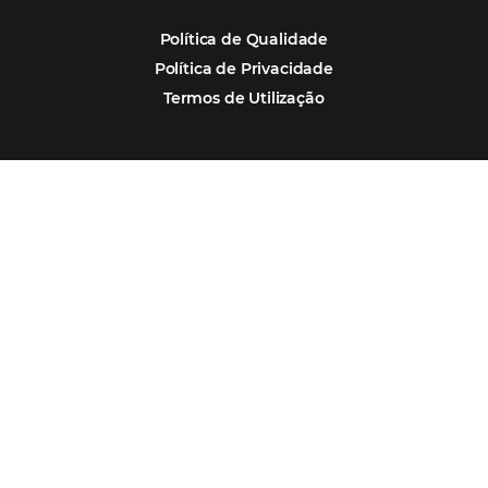
Por que Omnibees
Soluções Omnibees
Segmentos
Integrações
Comunidade
Contato
Português
Español