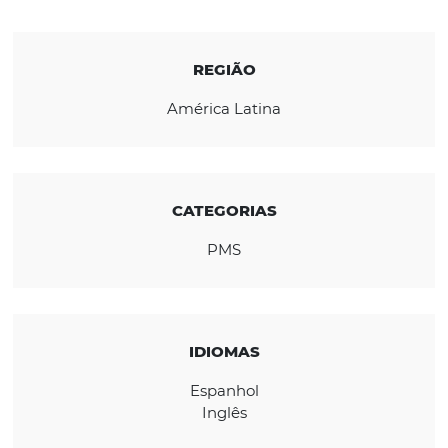
soluções TCA Innsist visa oferecer um serviç
rápido e de qualidade aos clientes de seus
clientes.
CONHEÇA A EMPRESA
REGIÃO
América Latina