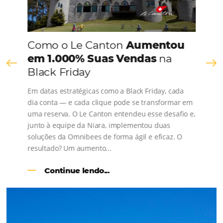
Comunidade
Omnibees
Consulte nossos conteúdos, siga as novidades e 
os depoimentos de nossos clientes.
s
l