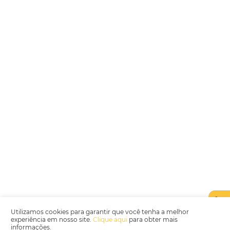
Encarregada de Dados (D.P.O.) – Teresa Cristina Sant’Anna – E-mail de
juridico.compliance@omnibees.com
OMNIBEES Soluções em Tecnologia S.A. CNPJ 60.062.296/0001-0
Av. Paulista, 1294, 21º andar, sala 2 Telefone: 4504-0000
Política de Qualidade
Política de Privacidade