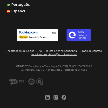
Maceió, AL
Veja mais cases
Assine nossa
Newsletter
CADASTRAR
Alternative: