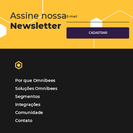
Hotéis Ponta Verde:
Cliente Omni
“O uso d
Reduziu cerca de 90% o processo manual.
ferramentas Omnibees com certeza vem contribuindo p
aumento das reservas, produtividade e rentabilidade, a
reduzir tempo e custos. Contar com a parceria da Omni
garantia de ganhos comerciais e operacionais”
Paula Medeiros – Gerente Comercial