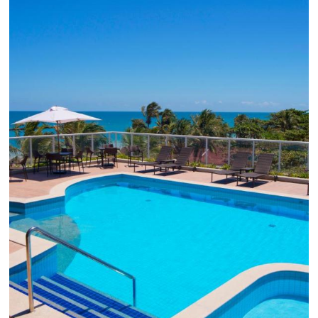
Como o Le Canton
Aumentou
em 1.000% Suas Vendas
na
Black Friday
Em datas estratégicas como a Black Friday, cada
dia conta — e cada clique pode se transformar e
uma reserva. O Le Canton entendeu esse desafio 
junto à equipe da Niara, implementou duas
soluções da Omnibees de forma ágil e eficaz. O
resultado? Um aumento...
Continue lendo...