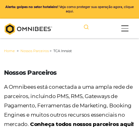
Alerta: golpes no setor hoteleiro!
Veja como proteger sua operação ago
aqui.
Home
>
Nossos Parceiros
>
TCA Innsist
Nossos Parceiros
A Omnibees está conectada a uma ampla r
parceiros, incluindo PMS, RMS, Gateways de
Pagamento, Ferramentas de Marketing, Bo
Engines e muitos outros recursos essenciais