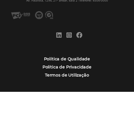
Alternative:
Por que Omnibees
Soluções Omnibees
Segmentos
Integrações
Comunidade
Contato
Português
Español