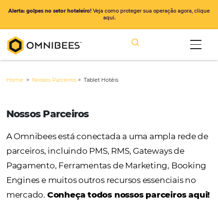
Alerta: golpes no setor hoteleiro!
Veja como proteger sua operação ago
aqui.
Home
>
Nossos Parceiros
>
Tablet Hotéis
Nossos Parceiros
A Omnibees está conectada a uma ampla r
parceiros, incluindo PMS, RMS, Gateways de
Pagamento, Ferramentas de Marketing, Bo
Engines e muitos outros recursos essenciais