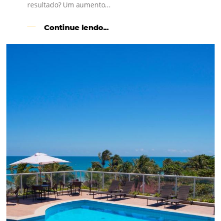
l
Como o Le Canton
Aumentou
em 1.000% Suas Vendas
na
Black Friday
Em datas estratégicas como a Black Friday, cada
dia conta — e cada clique pode se transformar e
uma reserva. O Le Canton entendeu esse desafio 
junto à equipe da Niara, implementou duas
soluções da Omnibees de forma ágil e eficaz. O
resultado? Um aumento...