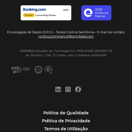
Assine nossa
Newsletter
CADASTRAR
Alternative:
Por que Omnibees
Soluções Omnibees
Segmentos