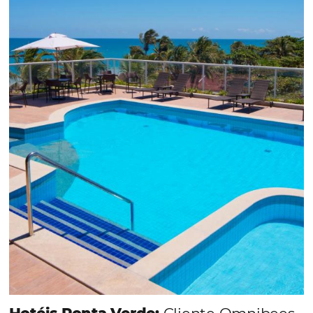
Em datas estratégicas como a Black Friday, cada
dia conta — e cada clique pode se transformar e
uma reserva. O Le Canton entendeu esse desafio 
junto à equipe da Niara, implementou duas
soluções da Omnibees de forma ágil e eficaz. O
resultado? Um aumento...
Continue lendo...