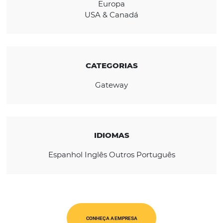
saldos em suas contas do PayPal em 25 moe
REGIÃO
África
América Latina
Europa
USA & Canadá
CATEGORIAS
Gateway