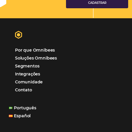
Hotéis Ponta Verde:
Cliente Omni
“O uso d
Reduziu cerca de 90% o processo manual.
ferramentas Omnibees com certeza vem contribuindo p
aumento das reservas, produtividade e rentabilidade, a
reduzir tempo e custos. Contar com a parceria da Omni
garantia de ganhos comerciais e operacionais”
Paula Medeiros – Gerente Comercial
Maceió, AL
Veja mais cases