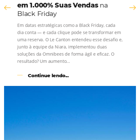
os depoimentos de nossos clientes.
s
l
Como o Le Canton
Aumentou
em 1.000% Suas Vendas
na
Black Friday