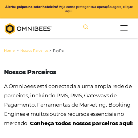
Alerta: golpes no setor hoteleiro!
Veja como proteger sua operação ago
aqui.
Home
>
Nossos Parceiros
>
PayPal
Nossos Parceiros
A Omnibees está conectada a uma ampla r
parceiros, incluindo PMS, RMS, Gateways de
Pagamento, Ferramentas de Marketing, Bo
Engines e muitos outros recursos essenciais