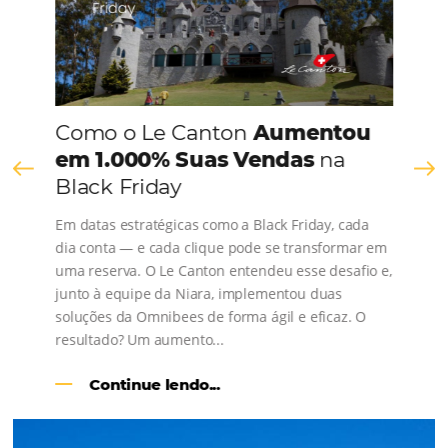
FALE CONOSCO
Comunidade
Omnibees
Consulte nossos conteúdos, siga as novidades e 
os depoimentos de nossos clientes.
s
l