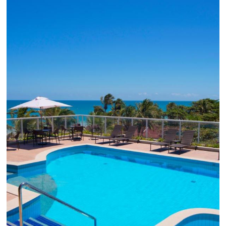
Como o Le Canton
Aumentou
em 1.000% Suas Vendas
na
Black Friday
Em datas estratégicas como a Black Friday, cada
dia conta — e cada clique pode se transformar e
uma reserva. O Le Canton entendeu esse desafio 
junto à equipe da Niara, implementou duas
soluções da Omnibees de forma ágil e eficaz. O
resultado? Um aumento...
Continue lendo...