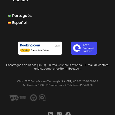
Paula Medeiros – Gerente Comercial
Maceió, AL
Veja mais cases
Assine nossa
Newsletter
CADASTRAR
Alternative: