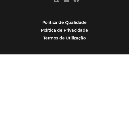
Por que Omnibees
Soluções Omnibees
Segmentos
Integrações
Comunidade
Contato
Português
Español