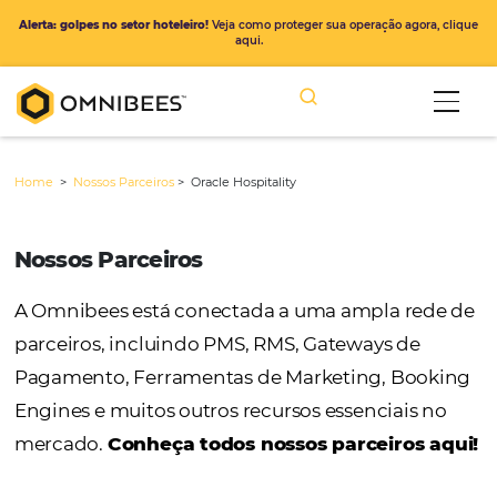
Alerta: golpes no setor hoteleiro!
Veja como proteger sua operação ago
aqui.
Home
>
Nossos Parceiros
>
Oracle Hospitality
Nossos Parceiros
A Omnibees está conectada a uma ampla r
parceiros, incluindo PMS, RMS, Gateways de
Pagamento, Ferramentas de Marketing, Bo
Engines e muitos outros recursos essenciais