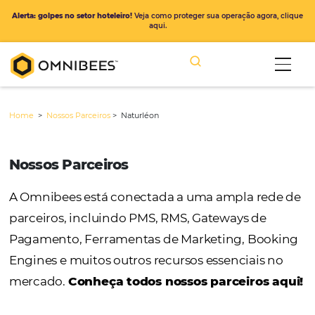
Alerta: golpes no setor hoteleiro!
Veja como proteger sua operação ago
aqui.
Home
>
Nossos Parceiros
>
Naturléon
Nossos Parceiros
A Omnibees está conectada a uma ampla r
parceiros, incluindo PMS, RMS, Gateways de
Pagamento, Ferramentas de Marketing, Bo
Engines e muitos outros recursos essenciais