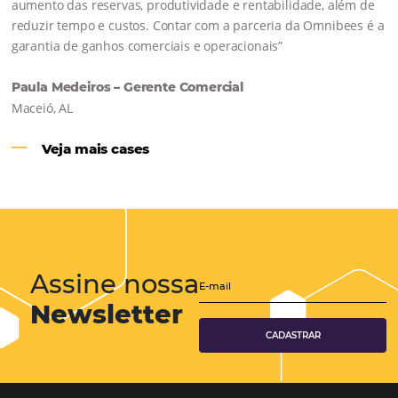
Hotéis Ponta Verde:
Cliente Omni
“O uso d
Reduziu cerca de 90% o processo manual.