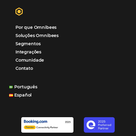
ferramentas Omnibees com certeza vem contribuindo p
aumento das reservas, produtividade e rentabilidade, a
reduzir tempo e custos. Contar com a parceria da Omni
garantia de ganhos comerciais e operacionais”
Paula Medeiros – Gerente Comercial
Maceió, AL
Veja mais cases
Assine nossa
Newsletter