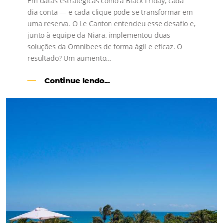
s
l
Como o Le Canton
Aumentou
em 1.000% Suas Vendas
na
Black Friday
Em datas estratégicas como a Black Friday, cada
dia conta — e cada clique pode se transformar e
uma reserva. O Le Canton entendeu esse desafio 
junto à equipe da Niara, implementou duas
soluções da Omnibees de forma ágil e eficaz. O