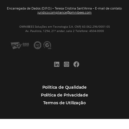
CADASTRAR
Alternative:
Por que Omnibees
Soluções Omnibees
Segmentos
Integrações
Comunidade
Contato
Português