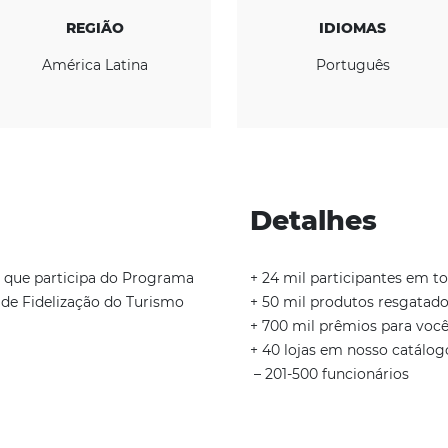
CONHEÇA A EMPRESA
REGIÃO
América Latina
cas
Deta