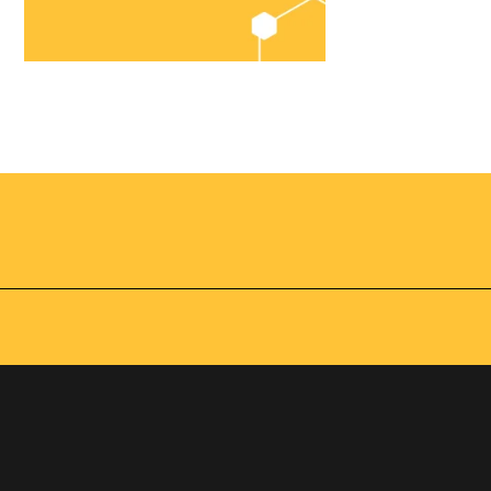
Chegou o
Omnibees
Academy
AS:
Presencial
fline
Torne-se um expert em
gestão hoteleira!
os no
Vagas Limitadas
vindas por
a simples e
apas do
INSCREVA-SE
adas de