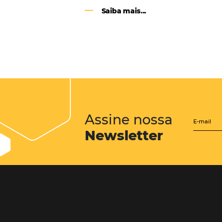
CENTRAL de RESERV
transforme cotações of
em reservas online
Uma solução que auxilia os hoteleir
aumento da conversão de cotações 
Email, Telefone e Whatsapp, de form
prática. Permitindo que todas as et
processo de reservas sejam gerenci
forma integrada. Conheça!