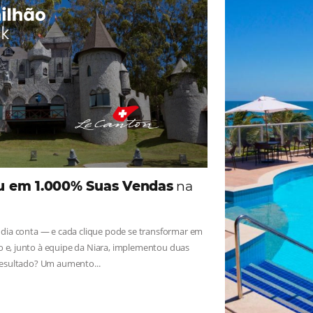
ade
Omnibees
iga as novidades e conheça os depoimentos de nossos c