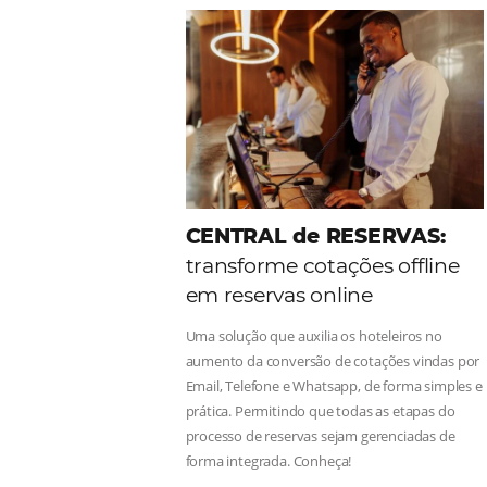
Como o Le Canton
Au
Black Friday
Em datas estratégicas como a Black 
uma reserva. O Le Canton entendeu 
soluções da Omnibees de forma ágil 
Continue lendo...