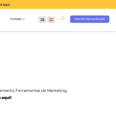
operação agora, clique aqui.
s
Comunidade
Contatos
, Gateways de Pagamento, Ferramentas de Marketin
 nossos parceiros aqui!