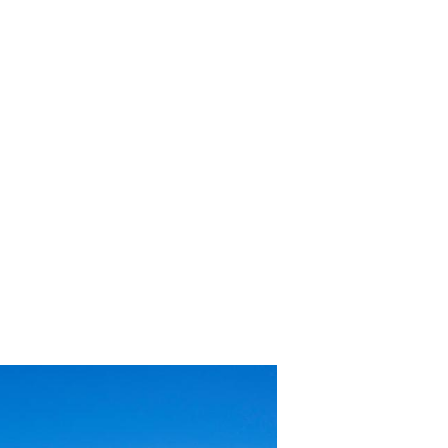
participantes em todo Brasil
 produtos resgatados
l prêmios para você escolher
as em nosso catálogo
0 funcionários