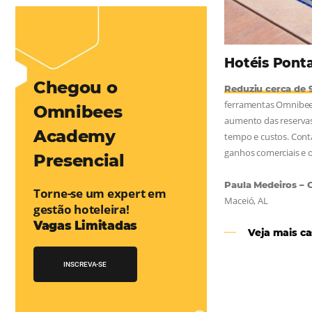
mentou em 1.000% Suas Vendas
na
Friday, cada dia conta — e cada clique pode se transformar em
esse desafio e, junto à equipe da Niara, implementou duas
e eficaz. O resultado? Um aumento...