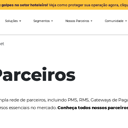
Alerta: golpes no setor hoteleiro!
Veja como proteger sua 
nibees
Soluções
Segmentos
Nossos Parceiro
MMTGapnet
 Parceiros
a uma ampla rede de parceiros, incluindo PMS, RMS
tros recursos essenciais no mercado.
Conheça todos