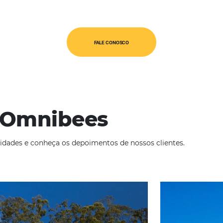
peradora que participa do Programa
+ 24 mil 
Programa de Fidelização do Turismo
+ 50 mil
+ 700 mi
+ 40 loj
– 201-50
FALE CONOSCO