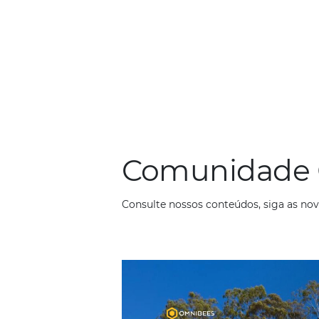
–
A MMTGapnet é a única o
Eureka Prêmios, o maior 
Eureka Prêmios: