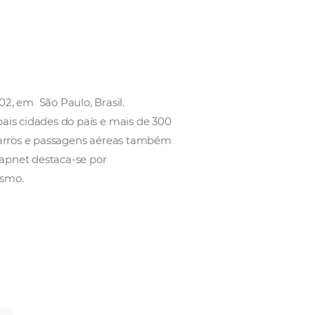
ue atua desde 2002, em São Paulo, Brasil.
iliais nas principais cidades do país e mais de 300
biliza reservas de carros e passagens aéreas também
tas nobres. A MMTGapnet destaca-se por
rofissionais do turismo.