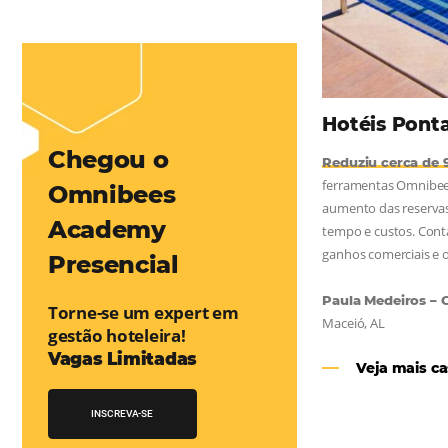
mentou em 1.000% Suas Vendas
na
Friday, cada dia conta — e cada clique pode se transformar em
esse desafio e, junto à equipe da Niara, implementou duas
e eficaz. O resultado? Um aumento...