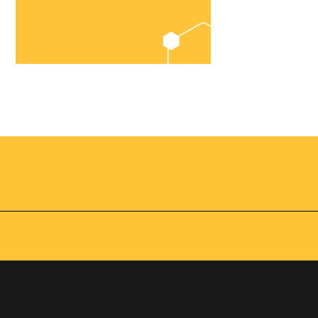
Chegou o
Omnibees
Academy
AS:
Presencial
fline
Torne-se um expert em
gestão hoteleira!
os no
Vagas Limitadas
vindas por
a simples e
apas do
INSCREVA-SE
adas de