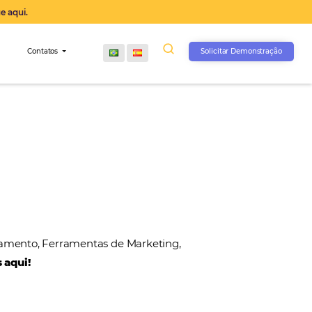
operação agora, clique aqui.
s
Comunidade
Contatos
, Gateways de Pagamento, Ferramentas de Marketin
 nossos parceiros aqui!