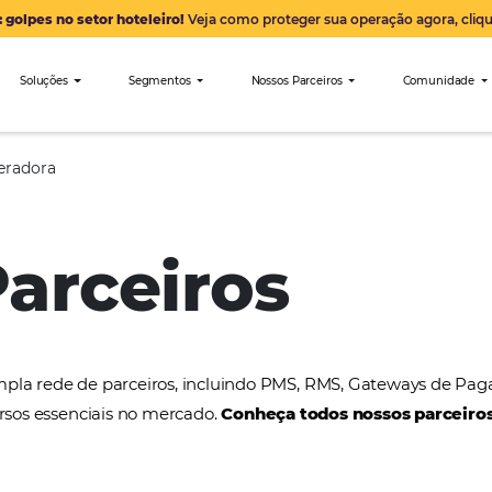
Alerta: golpes no setor hoteleiro!
Veja como proteger sua 
nibees
Soluções
Segmentos
Nossos Parceiro
Metro Operadora
 Parceiros
a uma ampla rede de parceiros, incluindo PMS, RMS
tros recursos essenciais no mercado.
Conheça todos