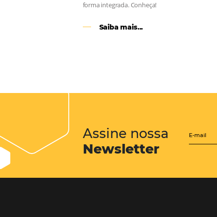
CENTRAL de RESERV
transforme cotações of
em reservas online
Uma solução que auxilia os hoteleir
aumento da conversão de cotações 
Email, Telefone e Whatsapp, de form
prática. Permitindo que todas as et
processo de reservas sejam gerenci
forma integrada. Conheça!