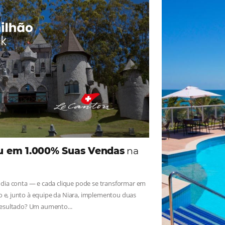
ade
Omnibees
iga as novidades e conheça os depoimentos de nossos c