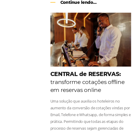
Como o Le Canton
Au
Black Friday
Em datas estratégicas como a Black 
uma reserva. O Le Canton entendeu 
soluções da Omnibees de forma ágil 
Continue lendo...