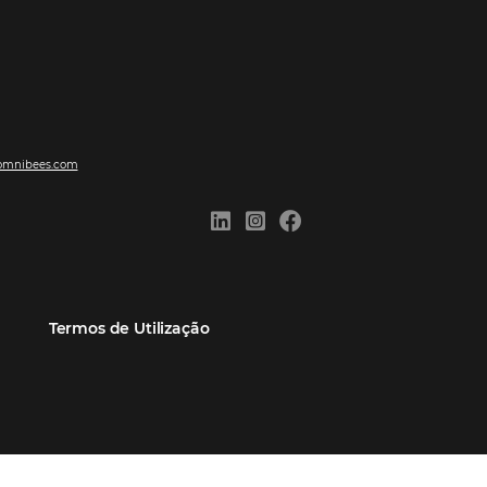
ões
Comunidade
Contato
eiros
Omnibees Academy
Atendimento ao Cliente
Parceiro
Blog
Reclame Aqui
Webinars Omnibees
Carreiras
Casos de Sucesso
Medidas de atuação