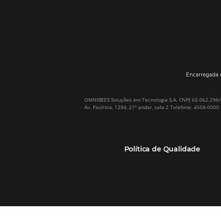
Por que Omnibees
Soluções Omnibees
Sobre a Omnibees
HotéisNet / Operadoras
A Omnibees em números
Gestor de Canais
Nossos Clientes
Bee2Pay Pagamentos
Nossa Equipe
Seguros
Casos de Sucesso
Motor de Reservas
Projeto PT
Website
(RGPC) – Portugal
Central de Reservas
Calculadora de ROI
CRM e Automação de