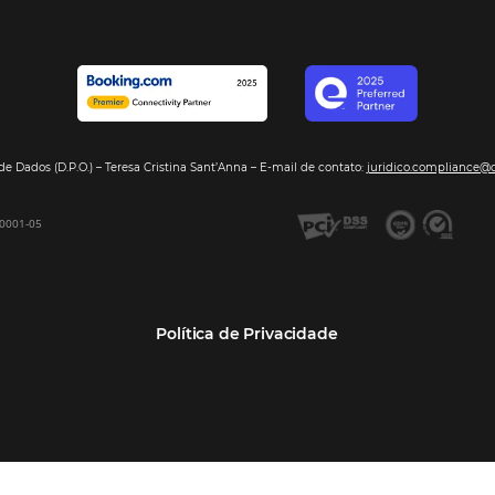
Segmentos
Integraç
Dados de Mercado
Pousadas
Nossos Parc
Inteligência de Dados
Hotéis
Seja nosso 
GDS Sabre, Amadeus
Redes Hoteleiras
Integração PMS
Resorts e Spas
Bee2Bee – Extranet
Agências de Viagens
Bee2Bee – Pagamento
Operadoras Turísticas
Seguro
TMCs
Bee2Bee – Operadora e
Empresas