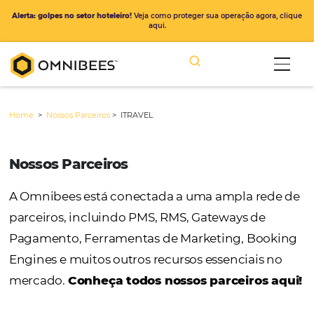
Alerta: golpes no setor hoteleiro!
Veja como proteger sua operação ago
aqui.
Home
>
Nossos Parceiros
>
ITRAVEL
Nossos Parceiros
A Omnibees está conectada a uma ampla r
parceiros, incluindo PMS, RMS, Gateways de
Pagamento, Ferramentas de Marketing, Bo
Engines e muitos outros recursos essenciais