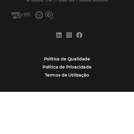
Alternative:
Por que Omnibees
Soluções Omnibees
Segmentos
Integrações
Comunidade
Contato
Português
Español