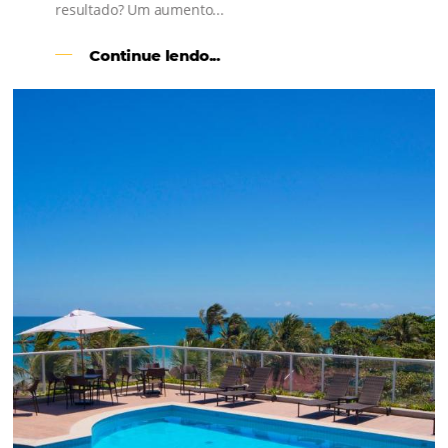
l
Como o Le Canton
Aumentou
em 1.000% Suas Vendas
na
Black Friday
Em datas estratégicas como a Black Friday, cada
dia conta — e cada clique pode se transformar e
uma reserva. O Le Canton entendeu esse desafio 
junto à equipe da Niara, implementou duas
soluções da Omnibees de forma ágil e eficaz. O
resultado? Um aumento...