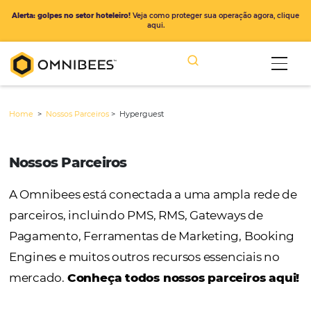
Alerta: golpes no setor hoteleiro!
Veja como proteger sua operação ago
aqui.
Home
>
Nossos Parceiros
>
Hyperguest
Nossos Parceiros
A Omnibees está conectada a uma ampla r
parceiros, incluindo PMS, RMS, Gateways de
Pagamento, Ferramentas de Marketing, Bo
Engines e muitos outros recursos essenciais