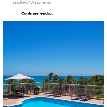
l
Como o Le Canton
Aumentou
em 1.000% Suas Vendas
na
Black Friday
Em datas estratégicas como a Black Friday, cada
dia conta — e cada clique pode se transformar e
uma reserva. O Le Canton entendeu esse desafio 
junto à equipe da Niara, implementou duas
soluções da Omnibees de forma ágil e eficaz. O
resultado? Um aumento...