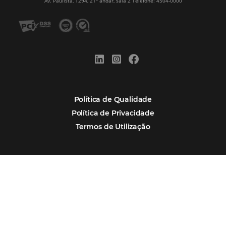
Alternative:
Por que Omnibees
Soluções Omnibees
Segmentos
Integrações
Comunidade
Contato
Português
Español