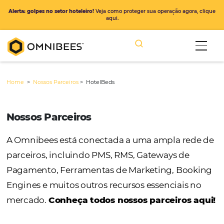
Alerta: golpes no setor hoteleiro!
Veja como proteger sua operação ago
aqui.
Home
>
Nossos Parceiros
>
HotelBeds
Nossos Parceiros
A Omnibees está conectada a uma ampla r
parceiros, incluindo PMS, RMS, Gateways de
Pagamento, Ferramentas de Marketing, Bo
Engines e muitos outros recursos essenciais