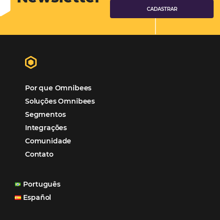
Hotéis Ponta Verde:
Cliente Omni
“O uso d
Reduziu cerca de 90% o processo manual.
ferramentas Omnibees com certeza vem contribuindo p
aumento das reservas, produtividade e rentabilidade, a
reduzir tempo e custos. Contar com a parceria da Omni
garantia de ganhos comerciais e operacionais”
Paula Medeiros – Gerente Comercial
Maceió, AL