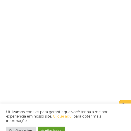
Encarregada de Dados (D.P.O.) – Teresa Cristina Sant’Anna – E-mail de
juridico.compliance@omnibees.com
OMNIBEES Soluções em Tecnologia S.A. CNPJ 60.062.296/0001-0
Av. Paulista, 1294, 21º andar, sala 2 Telefone: 4504-0000
Política de Qualidade
Política de Privacidade
Termos de Utilização