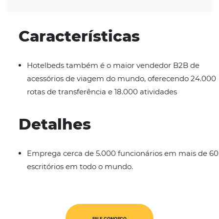
CATEGORIAS
WholeSalers
IDIOMAS
Espanhol
Inglês
Português
Características