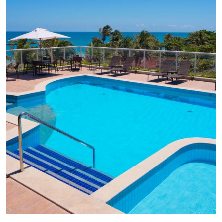
Como o Le Canton
Aumentou
em 1.000% Suas Vendas
na
Black Friday
Em datas estratégicas como a Black Friday, cada
dia conta — e cada clique pode se transformar e
uma reserva. O Le Canton entendeu esse desafio 
junto à equipe da Niara, implementou duas
soluções da Omnibees de forma ágil e eficaz. O
resultado? Um aumento...
Continue lendo...