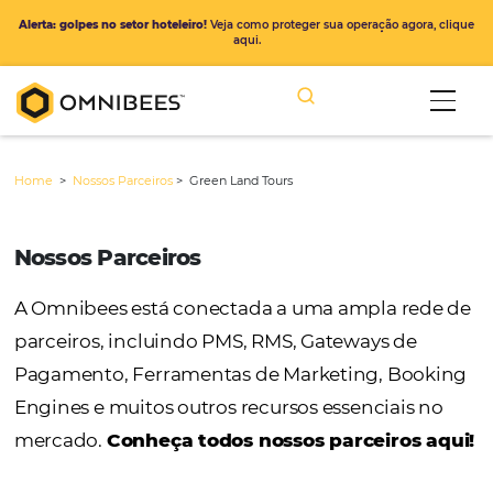
Alerta: golpes no setor hoteleiro!
Veja como proteger sua operação ago
aqui.
Home
>
Nossos Parceiros
>
Green Land Tours
Nossos Parceiros
A Omnibees está conectada a uma ampla r
parceiros, incluindo PMS, RMS, Gateways de
Pagamento, Ferramentas de Marketing, Bo
Engines e muitos outros recursos essenciais