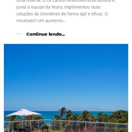
s
l
Como o Le Canton
Aumentou
em 1.000% Suas Vendas
na
Black Friday
Em datas estratégicas como a Black Friday, cada
dia conta — e cada clique pode se transformar e
uma reserva. O Le Canton entendeu esse desafio 
junto à equipe da Niara, implementou duas