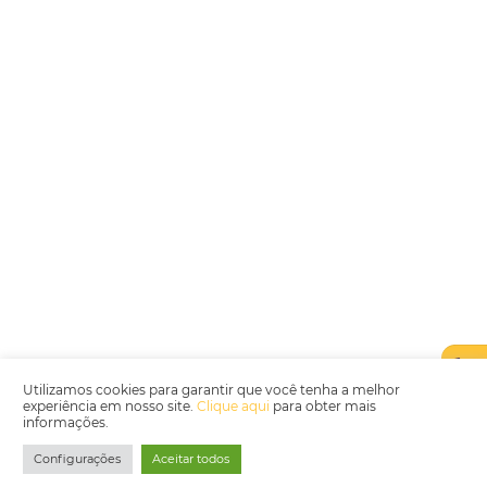
Encarregada de Dados (D.P.O.) – Teresa Cristina Sant’Anna – E-mail de
juridico.compliance@omnibees.com
OMNIBEES Soluções em Tecnologia S.A. CNPJ 60.062.296/0001-0
Av. Paulista, 1294, 21º andar, sala 2 Telefone: 4504-0000
Política de Qualidade
Política de Privacidade
Termos de Utilização