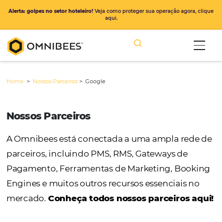
Alerta: golpes no setor hoteleiro!
Veja como proteger sua operação ago
aqui.
Home
>
Nossos Parceiros
>
Google
Nossos Parceiros
A Omnibees está conectada a uma ampla r
parceiros, incluindo PMS, RMS, Gateways de
Pagamento, Ferramentas de Marketing, Bo
Engines e muitos outros recursos essenciais