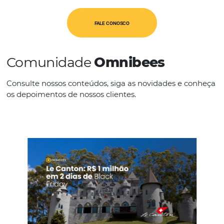
IDIOMAS
Espanhol
Inglês
Outros
Português
FALE CONOSCO