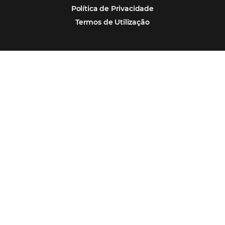
Por que Omnibees
Soluções Omnibees
Segmentos
Integrações
Comunidade
Contato
Português
Español