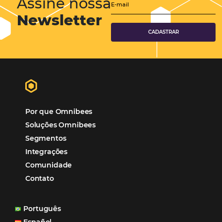
Hotéis Ponta Verde:
Cliente Omni
“O uso d
Reduziu cerca de 90% o processo manual.
ferramentas Omnibees com certeza vem contribuindo p
aumento das reservas, produtividade e rentabilidade, a
reduzir tempo e custos. Contar com a parceria da Omni
garantia de ganhos comerciais e operacionais”
Paula Medeiros – Gerente Comercial
Maceió, AL