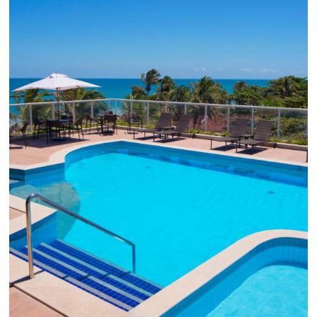
em 1.000% Suas Vendas
na
Black Friday
Em datas estratégicas como a Black Friday, cada
dia conta — e cada clique pode se transformar e
uma reserva. O Le Canton entendeu esse desafio 
junto à equipe da Niara, implementou duas
soluções da Omnibees de forma ágil e eficaz. O
resultado? Um aumento...
Continue lendo...