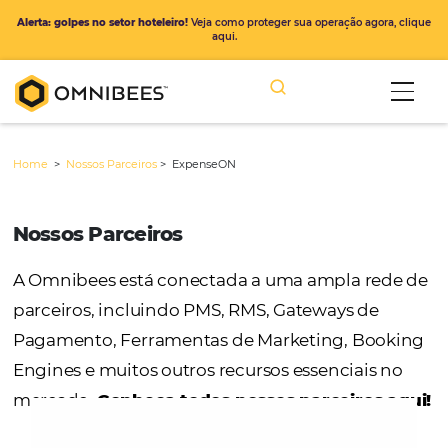
Alerta: golpes no setor hoteleiro!
Veja como proteger sua operação ago
aqui.
Home
>
Nossos Parceiros
>
ExpenseON
Nossos Parceiros
A Omnibees está conectada a uma ampla r
parceiros, incluindo PMS, RMS, Gateways de
Pagamento, Ferramentas de Marketing, Bo
Engines e muitos outros recursos essenciais