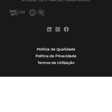
Alternative:
Por que Omnibees
Soluções Omnibees
Segmentos
Integrações
Comunidade
Contato
Português
Español