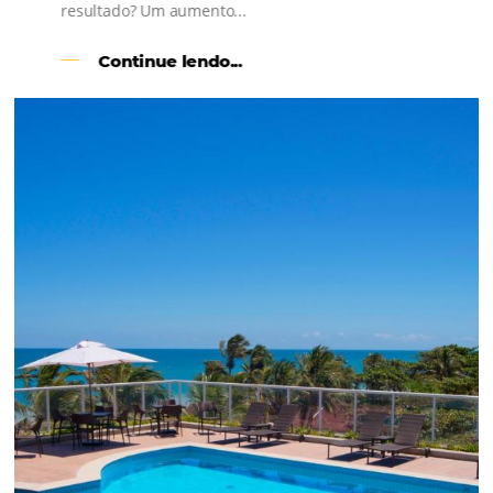
l
Como o Le Canton
Aumentou
em 1.000% Suas Vendas
na
Black Friday
Em datas estratégicas como a Black Friday, cada
dia conta — e cada clique pode se transformar e
uma reserva. O Le Canton entendeu esse desafio 
junto à equipe da Niara, implementou duas
soluções da Omnibees de forma ágil e eficaz. O
resultado? Um aumento...