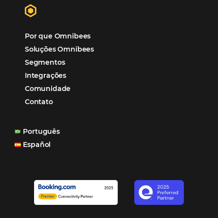
“O uso d
Reduziu cerca de 90% o processo manual.
ferramentas Omnibees com certeza vem contribuindo p
aumento das reservas, produtividade e rentabilidade, a
reduzir tempo e custos. Contar com a parceria da Omni
garantia de ganhos comerciais e operacionais”
Paula Medeiros – Gerente Comercial
Maceió, AL
Veja mais cases