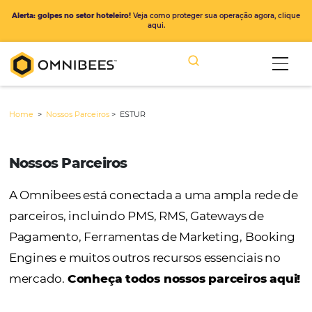
Alerta: golpes no setor hoteleiro!
Veja como proteger sua operação ago
aqui.
Home
>
Nossos Parceiros
>
ESTUR
Nossos Parceiros
A Omnibees está conectada a uma ampla r
parceiros, incluindo PMS, RMS, Gateways de
Pagamento, Ferramentas de Marketing, Bo
Engines e muitos outros recursos essenciais