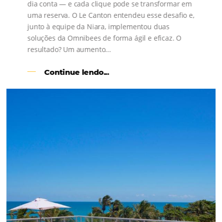
s
l
Como o Le Canton
Aumentou
em 1.000% Suas Vendas
na
Black Friday
Em datas estratégicas como a Black Friday, cada
dia conta — e cada clique pode se transformar e
uma reserva. O Le Canton entendeu esse desafio 