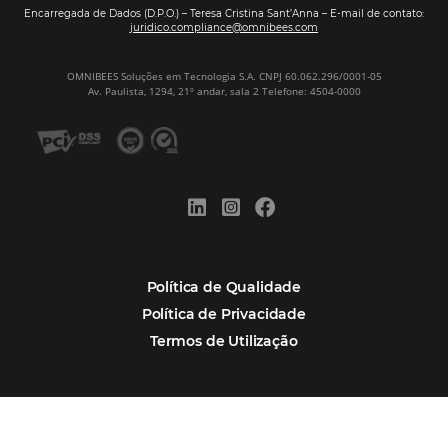
Assine nossa
Newsletter
CADASTRAR
Alternative:
Por que Omnibees
Soluções Omnibees
Segmentos
Integrações
Comunidade
Contato