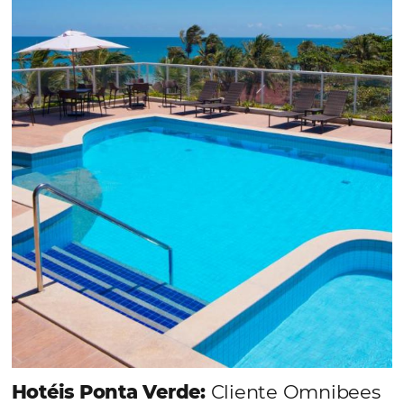
Em datas estratégicas como a Black Friday, cada
dia conta — e cada clique pode se transformar e
uma reserva. O Le Canton entendeu esse desafio 
junto à equipe da Niara, implementou duas
soluções da Omnibees de forma ágil e eficaz. O
resultado? Um aumento...
Continue lendo...