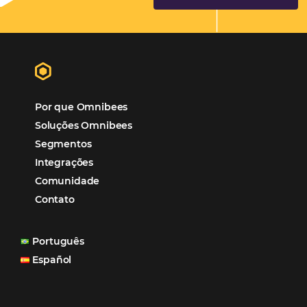
Hotéis Ponta Verde:
Cliente Omni
“O uso d
Reduziu cerca de 90% o processo manual.
ferramentas Omnibees com certeza vem contribuindo p
aumento das reservas, produtividade e rentabilidade, a
reduzir tempo e custos. Contar com a parceria da Omni
garantia de ganhos comerciais e operacionais”
Paula Medeiros – Gerente Comercial
Maceió, AL
Veja mais cases