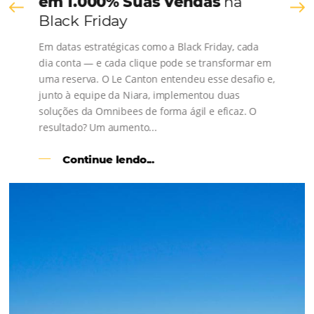
os depoimentos de nossos clientes.
s
l
Como o Le Canton
Aumentou
em 1.000% Suas Vendas
na
Black Friday