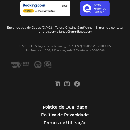
Assine nossa
Newsletter
CADASTRAR
Alternative:
Por que Omnibees
Soluções Omnibees
Segmentos