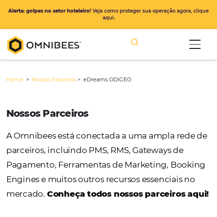
Alerta: golpes no setor hoteleiro!
Veja como proteger sua operação ago
aqui.
Home
>
Nossos Parceiros
>
eDreams ODIGEO
Nossos Parceiros
A Omnibees está conectada a uma ampla r
parceiros, incluindo PMS, RMS, Gateways de
Pagamento, Ferramentas de Marketing, Bo
Engines e muitos outros recursos essenciais