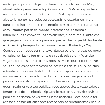
seja, o anunciante paga para atrair ainda mais uma pes
já considera conhecer uma localidade, se hospedar, faze
passeios etc. O Facebook já tinha os anúncios dinâmicos
viagens, mas a diferença dessa nova ferramenta é que a
e empresas conseguem alcançar o usuário mais cedo, na
planejamento de uma viagem, na intenção de viajar. A
disso, você pode usar a ferramenta para entregar seus a
tanto no Facebook como no Instagram e na Audience N
É uma excelente maneira de encontrar seu potencial cli
onde quer que ele esteja e na hora em que ele precisa. 
afinal, vale a pena usar a Trip Consideration? Para respo
essa pergunta, basta refletir: é mais fácil impactar pesso
aleatoriamente nas redes ou pessoas interessadas em vi
para o destino em que tenho negócios? Certamente, tra
com usuários potencialmente interessados, de forma a
influenciá-los e convertê-los em clientes, é bem mais va
que pagar anúncios para pessoas que não têm o perfil d