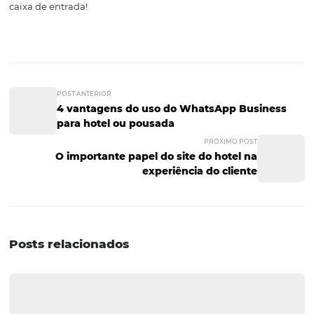
e não estão planejando nenhuma viagem. Portanto, a Tr
Consideration pode ser muito vantajosa para empresas
turístico. Utilizar a ferramenta do Facebook para influen
viajantes pode ser muito proveitoso se você souber cust
seus anúncios de acordo com os interesses de seu públi
adianta oferecer um hotel 5 estrelas para quem deseja 
ou um restaurante de frutos do mar para um vegetarian
preciso personalizar e aproveitar a ferramenta para enco
quem realmente é seu público. Você gostou deste texto 
ferramenta do Facebook: Trip Consideration? Aproveite a 
para assinar nossa newsletter. Dessa maneira, você pode
acesso a nossas atualizações recebendo-as diretamente
caixa de entrada!