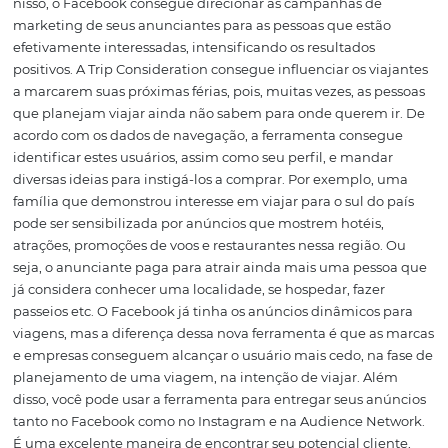
campanhas dinâmicas voltadas para o setor de turismo, 
meta é alcançar potenciais viajantes que ainda não dec
para onde querem ir. Como funciona a ferramenta do F
para influenciar viajantes? Utilizando um algoritmo, ess
ferramenta é capaz de fazer a combinação de dados dos
usuários e classificar quais deles planejam viajar. Com b
nisso, o Facebook consegue direcionar as campanhas d
marketing de seus anunciantes para as pessoas que est
efetivamente interessadas, intensificando os resultados
positivos. A Trip Consideration consegue influenciar os v
a marcarem suas próximas férias, pois, muitas vezes, as 
que planejam viajar ainda não sabem para onde querem
acordo com os dados de navegação, a ferramenta cons
identificar estes usuários, assim como seu perfil, e mand
diversas ideias para instigá-los a comprar. Por exemplo
família que demonstrou interesse em viajar para o sul d
pode ser sensibilizada por anúncios que mostrem hotéis
atrações, promoções de voos e restaurantes nessa região