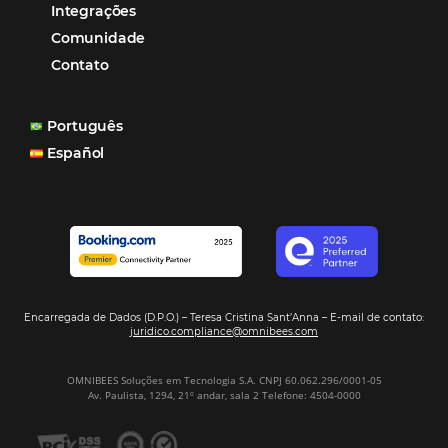
Corpus Christi 2026 revela demanda mais
distribuída e oportunidades para turismo n
Corpus Christi 2026: destinos mais procur
tendências de compra dos viajantes
Nova integração Niara + Asksuite: transfo
conversas em reservas
Estudo da Omnibees aponta que reservas 
hotéis cresceram 8% em 2025