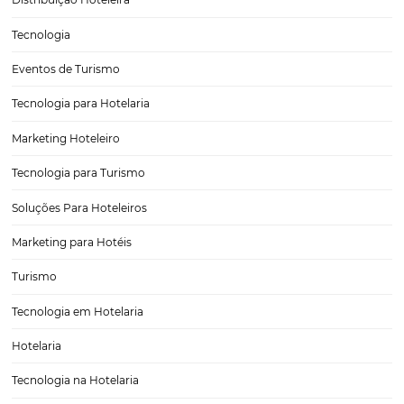
O Futuro da Hotelaria Está na Integração: Conheç
plataforma da Omnibees
O futuro da hotelaria está se moldando através da inovação e da int
tecnologias que promovem maior eficiência e lucratividade. Neste c
plataforma da Omnibees se destaca como uma solução robusta, of
uma gama de módulos que se…
CATEGORIAS
Tecnologia para Hotéis
Turismo e Hospitalidade
Marketing Digital