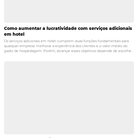
3 dicas para aumentar oportunidades e conversõ
Atualmente, a indústria hoteleira tem como uma de suas grandes
preocupações a captação de novos clientes com potencial de compr
conversão destes potenciais clientes em hóspedes. Para aumentar e
número de oportunidades e consequentemente de conversões e res