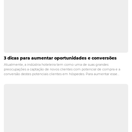
POST ANTERIOR
4 vantagens do uso do WhatsApp Busi
para hotel ou pousada
PRÓXIMO POST
O importante papel do site do hotel na
experiência do cliente
Posts relacionados