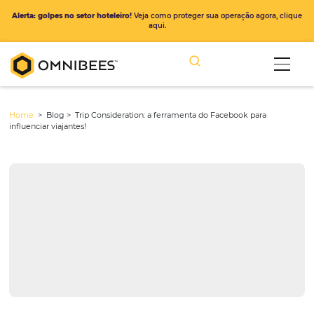
Alerta: golpes no setor hoteleiro!
Veja como proteger sua operação ago
aqui.
Home
> Blog >
Trip Consideration: a ferramenta do Facebook para
influenciar viajantes!