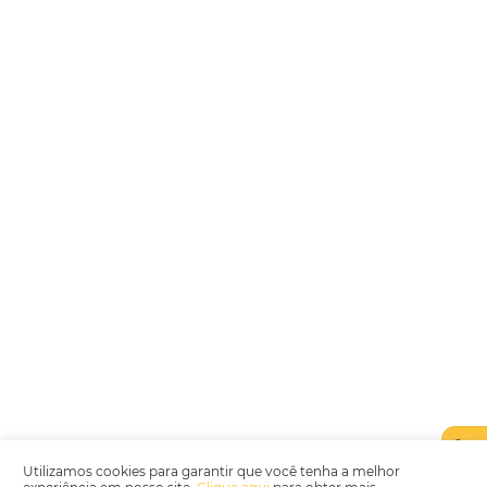
Encarregada de Dados (D.P.O.) – Teresa Cristina Sant’Anna – E-mail de
juridico.compliance@omnibees.com
OMNIBEES Soluções em Tecnologia S.A. CNPJ 60.062.296/0001-0
Av. Paulista, 1294, 21º andar, sala 2 Telefone: 4504-0000
Política de Qualidade
Política de Privacidade