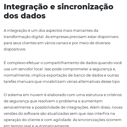
Como o sistema está instalado em um computador fora 
e é gerenciado pela softwarehouse fornecedora do serviç
custos de manter essa estrutura são assumidos pela em
que desenvolveu a solução.
O hotel não precisa manter uma equipe, comprar
equipamentos e efetuar outros
investimentos
indiretos
disso, há a vantagem de que a gestão dessa estrutura é f
profissionais dedicados e especialistas na área, o que ga
melhor desempenho e segurança.
Integração e sincronizaç
dos dados
A integração é um dos aspectos mais marcantes da