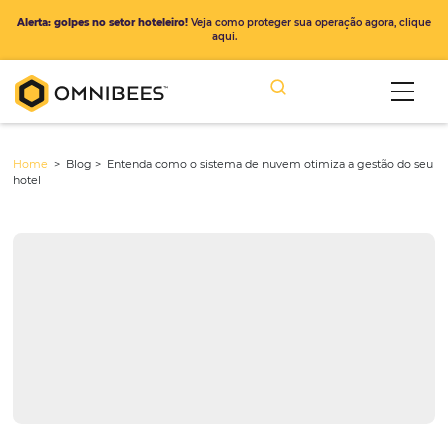
Alerta: golpes no setor hoteleiro!
Veja como proteger sua operação ago
aqui.
Home
> Blog >
Entenda como o sistema de nuvem otimiza a gest
hotel