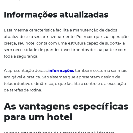
transformação digital. As empresas precisam estar dispo
para seus clientes em vários canais e por meio de divers
dispositivos.
É complexo efetuar o compartilhamento de dados quan
usa um servidor local. Isso pode comprometer a seguran
normalmente, implica exportação de banco de dados e 
tarefas manuais que inviabilizam várias alternativas dess
O sistema em nuvem é elaborado com uma estrutura e cr
de segurança que resolvem o problema e aumentam
sensivelmente a possibilidade de integrações. Além diss
versões do software são atualizadas sem que isso interfir
operação do cliente e com agilidade. As sincronizações
em tempo real e automaticamente.