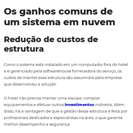
ponto de se adaptar a segmentos totalmente diferentes
um hotel e uma indústria, por exemplo).
Por isso, as melhores
soluções
são desenvolvidas para
segmentos específicos. Isso também ocorre no caso de s
instalados no próprio computador da empresa, mas não
forma tão significativa. Não vamos entrar em detalhes so
porque envolve questões puramente técnicas, mas é
fundamental que você tenha essa informação.
Os ganhos comuns de
um sistema em nuve
Redução de custos de
estrutura