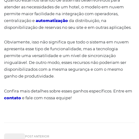
Informações atualizadas
Essa mesma característica facilita a manutenção de dad
atualizados e o seu armazenamento. Por mais que sua 
cresça, seu hotel conta com uma estrutura capaz de supo
sem necessidade de grandes investimentos de sua part
toda a segurança.
A apresentação dessas
informações
também costuma s
amigável e prática. São sistemas que apresentam desig
telas intuitivo e dinâmico, o que facilita o controle e a e
de tarefas de rotina.
As vantagens específi
para um hotel