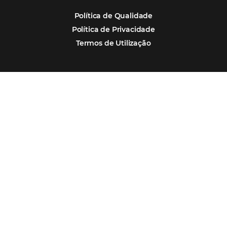
hotéis cresceram 8% em 2025
Assine nossa
Newsletter
CADASTRAR
Alternative: