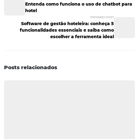
Quando estamos falando de sistemas desenvolvidos par
atender as necessidades de um hotel, o modelo em nu
permite maior facilidade na integração com operadoras
centralização e
automatização
da distribuição, na
disponibilização de reservas no seu site e em outras apli
Obviamente, isso não significa que todo o sistema em 
apresenta esse tipo de funcionalidade, mas a tecnologia
permite uma versatilidade e um nível de sincronização
inigualável. De outro modo, esses recursos não poderiam
disponibilizados com a mesma segurança e com o me
ganho de produtividade.
Confira mais detalhes sobre esses ganhos específicos. E
contato
e fale com nossa equipe!