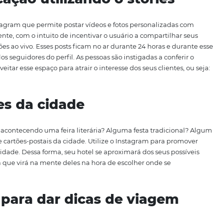
m é a rede social perfeita para o marketing digital do seu h
mpresa aparecer e se posicionar com conteúdo de qualida
ar com você. Com isso em mente, listamos a seguir alguma
u hotel e inspirar viajantes. Confira!
unicação utilizando o stor
ção do Instagram que permite postar vídeos e fotos perso
s manualmente, com o intuito de incentivar o usuário a com
transmissões ao vivo. Esses posts ficam no ar durante 24 h
tados pelos seguidores do perfil. As pessoas são instigadas
iba aproveitar esse espaço para atrair o interesse dos seus 
 favor!
rações da cidade