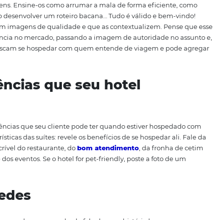
ocais. Está acontecendo uma feira literária? Alguma festa 
urísticos e cartões-postais da cidade. Utilize o Instagram
o para sua cidade. Dessa forma, seu hotel se aproximará dos
á a primeira que virá na mente deles na hora de escolher o
agram para dar dicas de vi
icas de viagens. Ensine-os como arrumar a mala de forma e
agem, como desenvolver um roteiro bacana… Tudo é válido
stagram com imagens de qualidade e que as contextualiz
arca referência no mercado, passando a imagem de autori
jantes que buscam se hospedar com quem entende de viage
periências que seu hotel