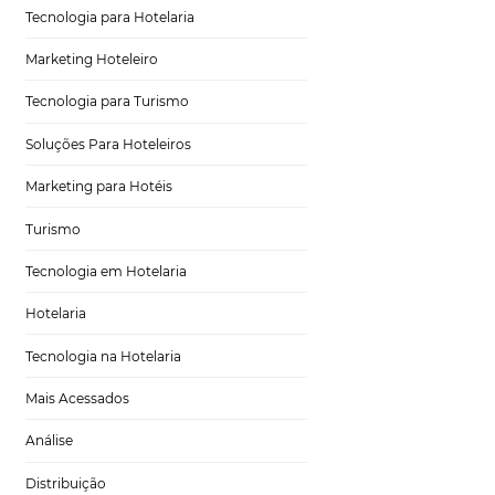
otel. Ou seja, é
Distribuição Hoteleira
de que encante e
s dicas de como
Tecnologia
Eventos de Turismo
ies
Tecnologia para Hotelaria
nalizadas com
Marketing Hoteleiro
partilhar seus
Tecnologia para Turismo
oras e durante esse
 a conferir o
Soluções Para Hoteleiros
clientes, ou seja:
Marketing para Hotéis
Turismo
Tecnologia em Hotelaria