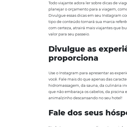
Divulgue atrações e atividades l
evento? Shows? Fale dos pontos t
essas atrações e trazer o públic
clientes. Aliás, sua empresa ser
hospedarem.
Utilize o Inst
Todo viajante adora ler sobre d
planejar o orçamento para a vi
Divulgue essas dicas em seu In
tipo de conteúdo tornará sua m
com certeza, atrairá mais via
valor para seu passeio.
Divulgue as ex