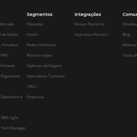
Construindo uma marca
Omnibees pa
Hotéis Indep
Como construir uma marca e atender de
a
Tecnologia d
seu público alvo? Talvez essa seja uma
das grandes perguntas quando o assunto
Agilidade Lo
é reconhecimento de marca e
Nos dias de hoje, 
posicionamento. Para trabalhar sobre
,
extremamente co
esses aspectos, além das campanhas de
especialmente par
marketing que o hoteleiro costuma…
o
independentes qu
em um mercado d
redes. A tecnolog
indispensável par
empreendimentos
Alternative: