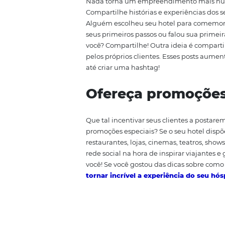
proporciona
Use o Instagram para apresenta
você. Fale mais do que apenas das
hidromassagem, da sauna, da cul
que não embaraça os cabelos, da 
animalzinho descansando no se
Fale dos seus
Nada torna um empreendimento
Compartilhe histórias e experi
Alguém escolheu seu hotel par
seus primeiros passos ou falou
você? Compartilhe! Outra ideia 