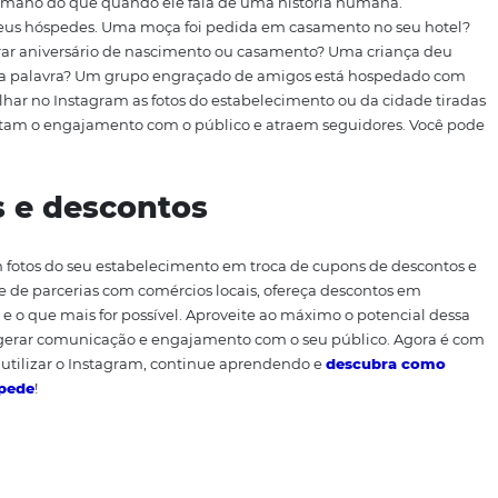
r as experiências que seu cliente pode ter quando estive
 características das suítes: revele os benefícios de se hosp
inária incrível do restaurante, do
bom atendimento
, da
piscina e dos eventos. Se o hotel for pet-friendly, poste a
u hotel!
 hóspedes
 mais humano do que quando ele fala de uma história 
ências dos seus hóspedes. Uma moça foi pedida em casamen
a comemorar aniversário de nascimento ou casamento? U
 sua primeira palavra? Um grupo engraçado de amigos es
é compartilhar no Instagram as fotos do estabelecimento o