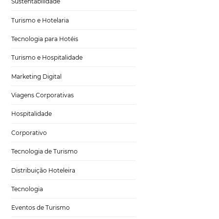
Gestão Hoteleira
Sustentabilidade
Turismo e Hotelaria
Tecnologia para Hotéis
irar
Turismo e Hospitalidade
Marketing Digital
Viagens Corporativas
Hospitalidade
dotar
. Entre elas,
Corporativo
utilizar o
 mês
— sendo 35
Tecnologia de Turismo