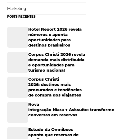
tradicional? Algum
Hotelaria
 para promover
 seus possíveis
Tecnologia na Hotelaria
nde se
Mais Acessados
agem
Análise
Distribuição
ficiente, como
Marketing
 e bem-vindo!
em. Pense que esse
POSTS RECENTES
dade no assunto e,
Hotel Report 2026 rev
m e pode agregar
números e aponta
oportunidades para
destinos brasileiros
Corpus Christi 2026 re