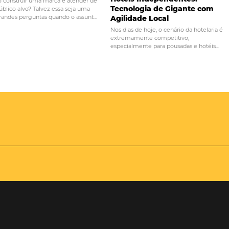
PRÓ
s anúncios
Experiência do cliente: 7 co
agens do
irritam os viajantes em hos