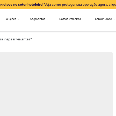
Alerta: golpes no setor hoteleiro!
Veja como proteger sua 
nibees
Soluções
Segmentos
Nossos Parceiro
stagram para inspirar viajantes?