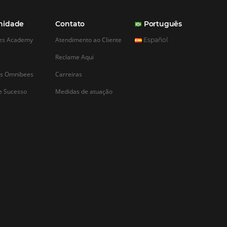
ra Pousadas e
endentes:
e Gigante com
cal
o cenário da hotelaria é
mpetitivo,
a pousadas e hotéis
e buscam se destacar
ominado por grandes
ia se tornou uma aliada
a esses
, permitindo que…
CADASTRAR