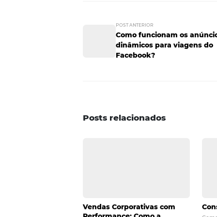
pelos próprios clientes. Esses
até criar uma hashtag!
Ofereça promo
Que tal incentivar seus cliente
promoções especiais? Se o seu h
restaurantes, lojas, cinemas, te
rede social na hora de inspirar
você! Se você gostou das dicas 
tornar incrível a experiência 