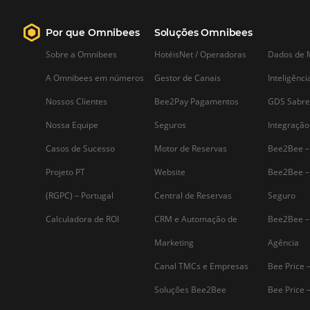
Vendas Corporativas com
Performance: Como a
Omnibees Ajuda seu Hotel 
Atrair Empresas
Nos dias de hoje, a competitividade no
setor hoteleiro é cada vez mais acirrada
especialmente quando se trata de
vendas corporativas. As empresas estã
sempre em busca de soluções que
possam oferecer não apenas conforto,
mas também eficiência e economia.…
Assine nossa
Newsletter