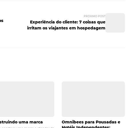
 posts aumentam o engajamento com o público e atraem seg
ções e descontos
s a postarem fotos do seu estabelecimento em troca de cup
otel dispõe de parcerias com comércios locais, ofereça de
atros, shows e o que mais for possível. Aproveite ao máximo 
 viajantes e gerar comunicação e engajamento com o seu p
sobre como utilizar o Instagram, continue aprendendo e
de
do seu hóspede
!