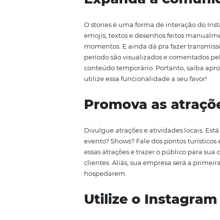
milhões brasileiras —, o Instagra
uma oportunidade para a sua e
motive seu público a se hosped
utilizar o Instagram a favor do se
Expanda a com
O stories é uma forma de intera
emojis, textos e desenhos feito
momentos. E ainda dá pra fazer 
período são visualizados e comen
conteúdo temporário. Portanto, sa
utilize essa funcionalidade a seu
Promova as at