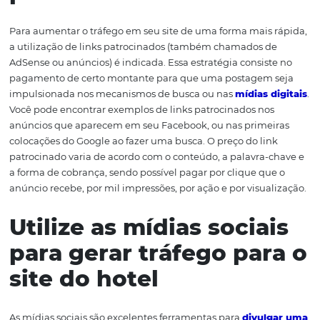
possível utilizar a estratégia de SEO (Search Engine
Optimization) para otimizar o site. O objetivo dessa oti
melhorar o posicionamento da página nos resultados d
buscas em sites de pesquisa, como o Google e o Bing, de
maneira orgânica (sem pagar por anúncios).
Faça uso de links
patrocinados
Para aumentar o tráfego em seu site de uma forma mais
a utilização de links patrocinados (também chamados 
AdSense ou anúncios) é indicada. Essa estratégia consis
pagamento de certo montante para que uma postagem
impulsionada nos mecanismos de busca ou nas
mídias 
Você pode encontrar exemplos de links patrocinados no
anúncios que aparecem em seu Facebook, ou nas prime