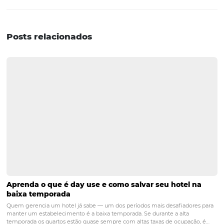
a gerar tráfego para o site do hotel e ajudá-lo a alcançar
a presença on-line. E, por falar em presença on-line, rede
mídias sociais, que tal nos seguir nesses canais? Nós es
no
Facebook
,
LinkedIn
e
Instagram
. Ao seguir essas pá
você fica sabendo de tudo que acontece aqui no blog! V
POST ANTERIOR
4 melhores práticas para anúncios de t
nas redes sociais
PRÓXIMO POST
Como fazer a gestão de conteúdos multimídia
do seu hotel? Descubra!