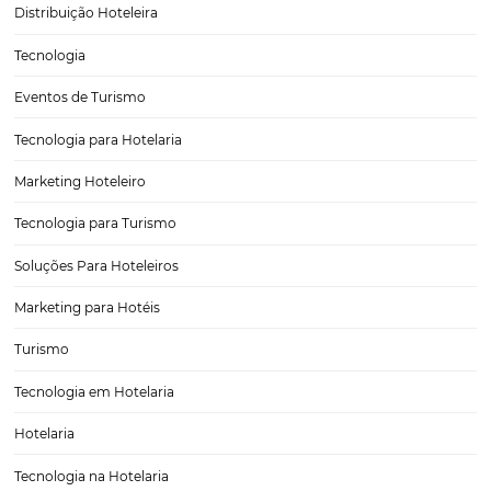
No cenário competitivo do mercado hoteleiro, a adoção de estratég
precificação dinâmica se torna uma necessidade fundamental para g
rentabilidade e a eficiência das operações. A precificação estática, 
adapta às flutuações de demanda e comportamento…
CATEGORIAS
Tecnologia Hoteleira
Gestão Financeira
Cases de Sucesso
Tecnologia no Turismo
Gestão Hoteleira
Sustentabilidade
Turismo e Hotelaria