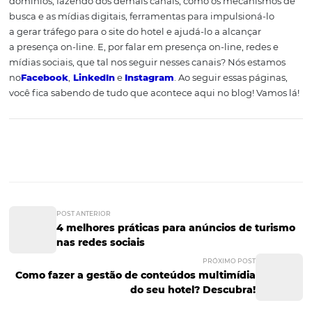
Monte um layout
adequado para seu si
Além de investir em conteúdo e
atrair pessoas para vis
site
, você deve garantir a permanência dos usuários nas
páginas. Para isso, é necessário ter materiais interessant
também um ambiente virtual agradável e intuitivo. Ness
o investimento em UX (User Experience) é necessário. A i
aqui, é fazer com que o site seja simples de navegar e in
usuário a consumir mais materiais ou a comprar algo, n
caso, reservar um quarto do seu hotel. Ao seguir essas dic
todas as ações de marketing estarão centradas em seus
domínios, fazendo dos demais canais, como os mecani
busca e as mídias digitais, ferramentas para impulsioná-