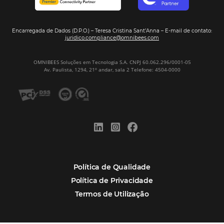
tendências de compra dos viajantes
Nova integração Niara + Asksuite: transfo
conversas em reservas
Estudo da Omnibees aponta que reservas 
hotéis cresceram 8% em 2025