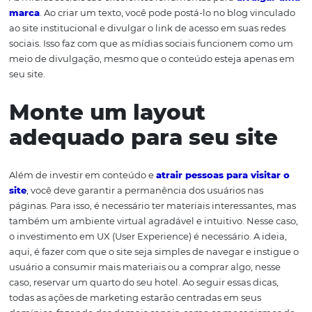
colocações do Google ao fazer uma busca. O preço do li
patrocinado varia de acordo com o conteúdo, a palavra-
a forma de cobrança, sendo possível pagar por clique qu
anúncio recebe, por mil impressões, por ação e por visua
Utilize as mídias socia
para gerar tráfego par
site do hotel
As mídias sociais são excelentes ferramentas para
divul
marca
. Ao criar um texto, você pode postá-lo no blog vi
ao site institucional e divulgar o link de acesso em suas 
sociais. Isso faz com que as mídias sociais funcionem c
meio de divulgação, mesmo que o conteúdo esteja ape
seu site.