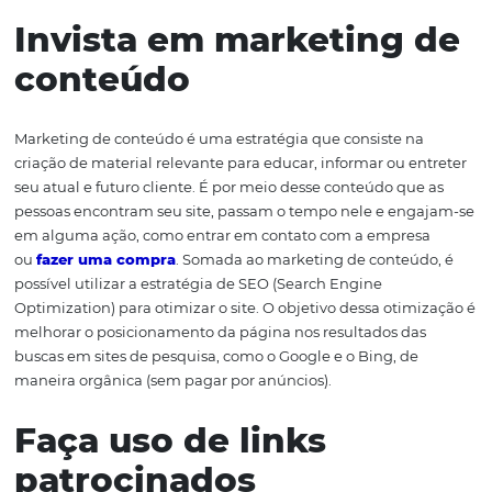
empresa tenha um site que esteja preparado para centra
todas as
ações de marketing
. Ao fazer isso, as mídias so
demais ferramentas se tornam mecanismos que ajuda
complementam a estratégia para gerar tráfego para o si
hotel. E, para ajudá-lo a fazer isso, listamos quatro dicas!
Acompanhe!
Invista em marketing
conteúdo
Marketing de conteúdo é uma estratégia que consiste n
criação de material relevante para educar, informar ou e
seu atual e futuro cliente. É por meio desse conteúdo qu
pessoas encontram seu site, passam o tempo nele e en
em alguma ação, como entrar em contato com a empre
ou
fazer uma compra
. Somada ao marketing de conteú