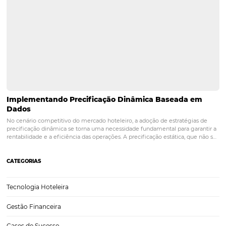
Aprenda o que é day use e como salvar seu hotel
baixa temporada
Quem gerencia um hotel já sabe — um dos períodos mais desafiado
manter um estabelecimento é a baixa temporada. Se durante a alta
temporada os quartos estão quase sempre com altas taxas de ocupa
justamente quando ela acaba…
Diferença Entre Operadora, Agência e OTA: Guia