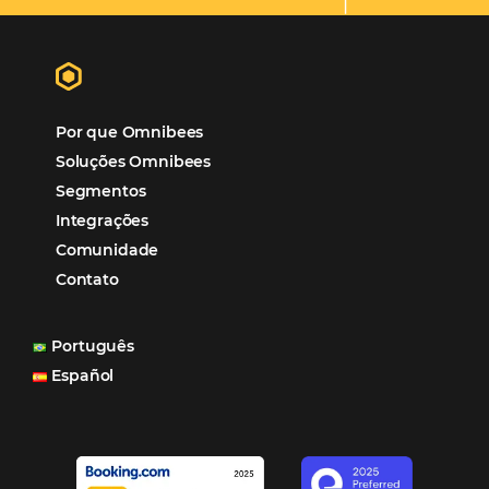
Mais Acessados
Análise
Distribuição
Marketing
POSTS RECENTES
Hotel Report 2026 revela números e apont
oportunidades para destinos brasileiros
Corpus Christi 2026 revela demanda mais
distribuída e oportunidades para turismo n
Corpus Christi 2026: destinos mais procur