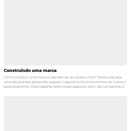
hotel
PRÓXIMO POST
Como escolher o melhor Channel Manager em
4 passos
Posts relacionados