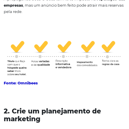
1. Faça um anuncio bem-suce
A propaganda boca-a-boca tem forte impacto na
reput
empresas
, mas um anúncio bem feito pode atrair mais 
pela rede.