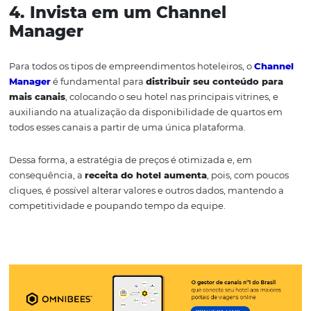
3. Aposte na reserva direta
Um
site responsivo
, com fotos e vídeos atraentes do hot
região são boas pedidas para atrair mais hóspedes, mas, 
não basta.
Para ampliar as
vendas diretas
do site do hotel, é preci
ele esteja integrado a um bom
motor de reservas
, ou 
sistema de gerenciamento de reservas. Dessa forma, é p
contar com a tecnologia utilizada pelas OTAs diretamen
o site do seu hotel.
4. Invista em um Channel