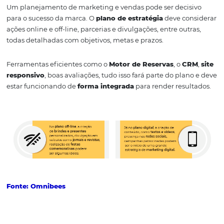
Fonte: Omnibees
2. Crie um planejamento de
marketing
Um planejamento de marketing e vendas pode ser deci
para o sucesso da marca. O
plano de estratégia
deve co
ações online e off-line, parcerias e divulgações, entre out
todas detalhadas com objetivos, metas e prazos.
Ferramentas eficientes como o
Motor de Reservas
, o
C
responsivo
, boas avaliações, tudo isso fará parte do pla
estar funcionando de
forma integrada
para render resultados.ㅤㅤㅤㅤㅤㅤㅤㅤㅤㅤㅤㅤㅤㅤㅤㅤㅤㅤㅤㅤㅤㅤㅤㅤㅤㅤㅤ