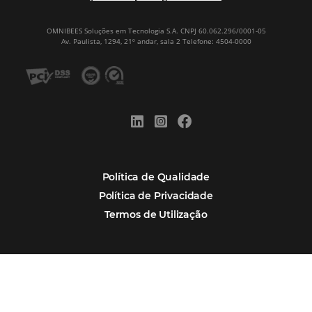
Corpus Christi 2026: destinos mais procur
tendências de compra dos viajantes
Nova integração Niara + Asksuite: transfo
conversas em reservas
Estudo da Omnibees aponta que reservas 
hotéis cresceram 8% em 2025