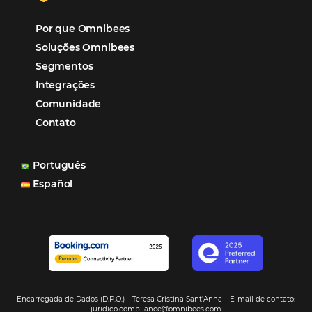
Turismo e Hotelaria
Mais Acessados
Análise
Distribuição
Marketing
POSTS RECENTES
Hotel Report 2026 revela números e apont
oportunidades para destinos brasileiros
Corpus Christi 2026 revela demanda mais
distribuída e oportunidades para turismo n