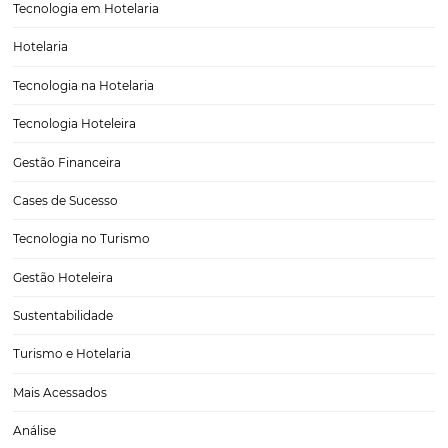
Email Marketing na Hotelaria, Melhores Práticas
O email marketing se tornou uma ferramenta vital para o setor de ho
permitindo que hotéis e pousadas se conectem de maneira mais e
seus hóspedes. Neste artigo, vamos explorar as melhores práticas d
marketing na hotelaria, focando…
CATEGORIAS
Tecnologia para Hotéis
Turismo e Hospitalidade
Marketing Digital
Viagens Corporativas
Hospitalidade