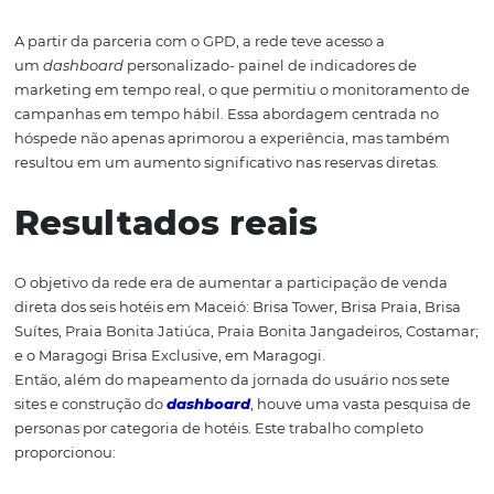
conseguiu maximizar sua receita e fortalecer sua marca.
Jornada do hóspede 
foco
A jornada do hóspede foi um fator determinante para o 
nas vendas diretas da Rede Brisa. O grupo entendeu qu
precisava investir no mapeamento dessa jornada e anali
etapa do processo de reserva e estadia. Com isso, a equi
conseguiu identificar pontos de melhoria e personalizar
experiência do cliente.
A partir da parceria com o GPD, a rede teve acesso a
um
dashboard
personalizado- painel de indicadores de
marketing em tempo real, o que permitiu o monitoram
campanhas em tempo hábil. Essa abordagem centrada