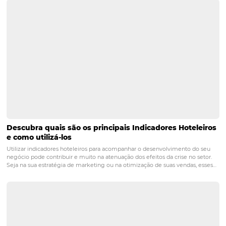
diversificar e otimizar seus canais de venda, com gestão
integrada, autonomia completa para o hoteleiro e facili
processos para o hóspede - gerando maior conversão e
fidelização do visitante.
POST ANTERIOR
4 tarefas essenciais no dia a dia de um
Revenue Manager
PRÓXIMO POST
Tarifas de Hotel: Net, Comissionadas, Opacas e
Dinâmicas – Guia Completo