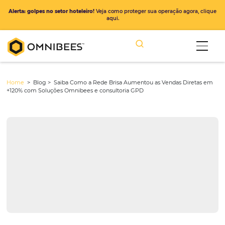
Alerta: golpes no setor hoteleiro!
Veja como proteger sua operação ago
aqui.
Home
> Blog >
Saiba Como a Rede Brisa Aumentou as Vendas Di
+120% com Soluções Omnibees e consultoria GPD