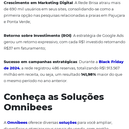
hóspede não apenas aprimorou a experiência, mas ta
resultou em um aumento significativo nas reservas diret
Resultados reais
O objetivo da rede era de aumentar a participação de v
direta dos seis hotéis em Maceió: Brisa Tower, Brisa Praia,
Suítes, Praia Bonita Jatiúca, Praia Bonita Jangadeiros, 
e o Maragogi Brisa Exclusive, em Maragogi.
Então, além do mapeamento da jornada do usuário nos 
sites e construção do
dashboard
, houve uma vasta pesq
personas por categoria de hotéis. Este trabalho complet
proporcionou:
Crescimento em Marketing Digital
: A Rede Brisa atrai
de 690 mil usuários em seus sites, consolidando-se com