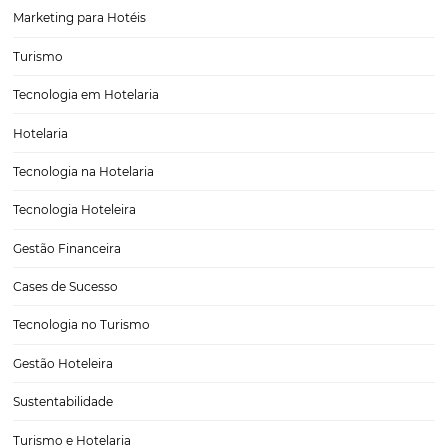
tecnológicas. Quem não se ajusta a essa realidade, investindo em t
na hotelaria, acaba sendo “engolido” pelo mercado. A tecnologia po
aplicada a todos os setores da…
6 hotéis super modernos ao redor do mundo
Hotéis estão sempre buscando melhorias como forma de otimizar n
custos operacionais, mas de promover experiências diferenciadas a
hóspedes. Pensando nisso, separamos 6 hotéis ao redor do mundo 
se destacando pela adoção de novas ferramentas e…