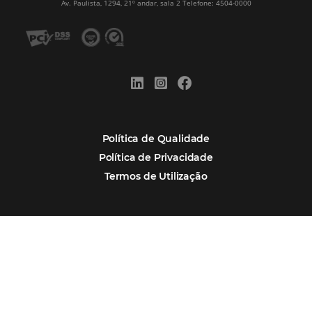
Nova integração Niara + Asksuite: transfo
conversas em reservas
Estudo da Omnibees aponta que reservas 
hotéis cresceram 8% em 2025
Assine nossa
Newsletter