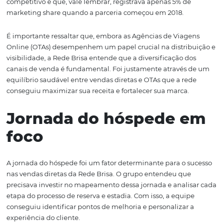
As vendas diretas são essenciais para o crescimento sust
de qualquer rede hoteleira. Elas não apenas aumentam
receita, mas também permitem que os hotéis tenham 
controle maior sobre a experiência do cliente.
A Rede Brisa, por exemplo, com uma estratégia bem ela
conseguiu elevar a participação de vendas diretas
de
21,40%
para
31,6%
em 2024, comparado ao ano anter
dúvida um feito impressionante em um mercado altam
competitivo e que, vale lembrar, registrava apenas 5% d
marketing share quando a parceria começou em 2018.
É importante ressaltar que, embora as Agências de Viag
Online (OTAs) desempenhem um papel crucial na distri
visibilidade, a Rede Brisa entende que a diversificação 
canais de venda é fundamental. Foi justamente através
equilíbrio saudável entre vendas diretas e OTAs que a r