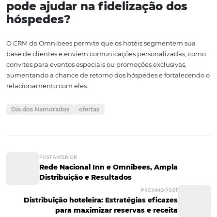
fidelização dos hóspedes, o setor hoteleiro pode transfo
clima de amor em resultados concretos de ocupação e re
Portanto, é o momento ideal para investir em tecnologia
estratégias que não só atendam, mas superem as expect
dos hóspedes.
Se você deseja aproveitar ao máximo essa data, conside
explorar as soluções que a Omnibees oferece para trans
seu hotel em um destino romântico irresistível. Para mai
informações, visite
nossas soluções
e descubra como 
ajudar seu hotel a brilhar no Dia dos Namorados.
Perguntas e Respostas
P: Como as campanhas
promocionais podem ajudar a