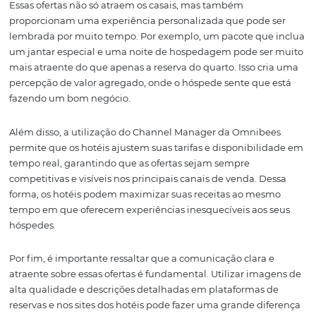
hóspedes pode ajudar o hotel a identificar quais promo
mais eficazes, permitindo ajustes em tempo real e gara
que a campanha atinja seu máximo potencial.
2. Aumentando o Tick
Médio com Ofertas
Combinadas
Para maximizar o retorno financeiro durante o Dia dos
Namorados, é essencial aumentar o ticket médio das res
As ofertas combinadas são uma excelente maneira de faz
Os hotéis podem criar pacotes que incluam não apenas 
hospedagem, mas também experiências adicionais, co
jantares românticos, decoração temática dos quartos e s
de spa.