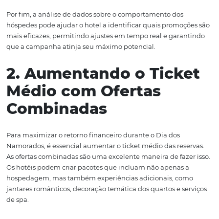
Além das promoções, é importante comunicar essas ofer
maneira eficaz. Utilizar canais como e-mail marketing e
sociais para divulgar essas campanhas é fundamental.
da Omnibees pode automatizar e segmentar essa comu
garantindo que os hóspedes recorrentes recebam convi
personalizados para celebrar essa data especial em seus
estabelecimentos.
Outra abordagem interessante é a promoção de pacote
temáticos que integrem experiências completas, como j
românticos à luz de velas ou massagens para casais. Ess
ofertas não apenas atraem novos clientes, mas també
aumentar o ticket médio, pois os hóspedes tendem a op
pacotes que oferecem uma experiência mais completa.
Por fim, a análise de dados sobre o comportamento dos