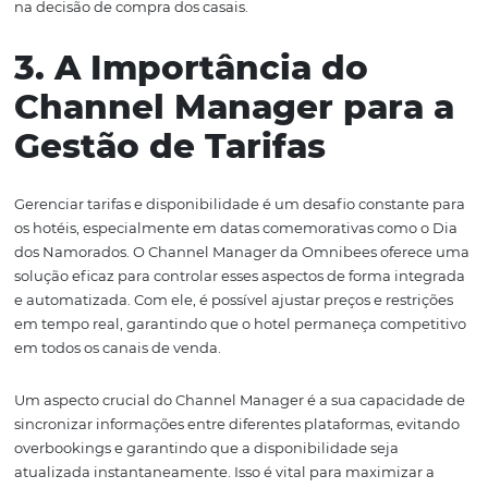
Essas ofertas não só atraem os casais, mas também
proporcionam uma experiência personalizada que pode
lembrada por muito tempo. Por exemplo, um pacote qu
um jantar especial e uma noite de hospedagem pode se
mais atraente do que apenas a reserva do quarto. Isso c
percepção de valor agregado, onde o hóspede sente que
fazendo um bom negócio.
Além disso, a utilização do Channel Manager da Omnib
permite que os hotéis ajustem suas tarifas e disponibil
tempo real, garantindo que as ofertas sejam sempre
competitivas e visíveis nos principais canais de venda. D
forma, os hotéis podem maximizar suas receitas ao me
tempo em que oferecem experiências inesquecíveis aos
hóspedes.