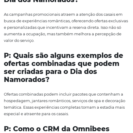
Por fim, a fidelização não se limita apenas a casais que
celebram datas especiais. É um processo contínuo que e
construção de relacionamentos duradouros e a criação 
experiências que superem as expectativas dos hóspede
todas as suas estadias.
Em conclusão, o Dia dos Namorados representa uma
oportunidade valiosa para o setor hoteleiro, onde o amo
ser traduzido em reservas diretas e experiências memorá
utilizar as soluções da Omnibees, como o Motor de Reser
Channel Manager e CRM, os hotéis podem não apenas
maximizar suas reservas, mas também criar momentos
inesquecíveis para os casais que desejam celebrar essa 
especial.
Com campanhas promocionais bem elaboradas, ofertas
combinadas atraentes, gestão eficiente de tarifas e um 