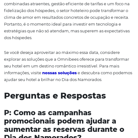
especiais para comemorar a data em suas instalações.
Com o CRM, é possível coletar dados sobre as preferênci
hóspedes e utilizá-los para criar experiências personaliz
exemplo, se um casal já se hospedou anteriormente par
dos Namorados, o hotel pode enviar um convite persona
oferecendo um desconto em relação à última visita ou 
upgrade de quarto para tornar a experiência ainda mais
especial.
Além disso, o CRM permite que os hotéis mantenham 
contato regular com seus hóspedes, mesmo fora da te
de alta demanda. Isso pode incluir newsletters com atua
sobre novas ofertas, promoções e eventos especiais que
interessar ao público-alvo. Essa estratégia ajuda a mante
hotel na mente dos clientes e aumenta as chances de re