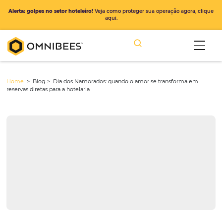
Alerta: golpes no setor hoteleiro!
Veja como proteger sua operação ago
aqui.
Home
> Blog >
Dia dos Namorados: quando o amor se transform
reservas diretas para a hotelaria