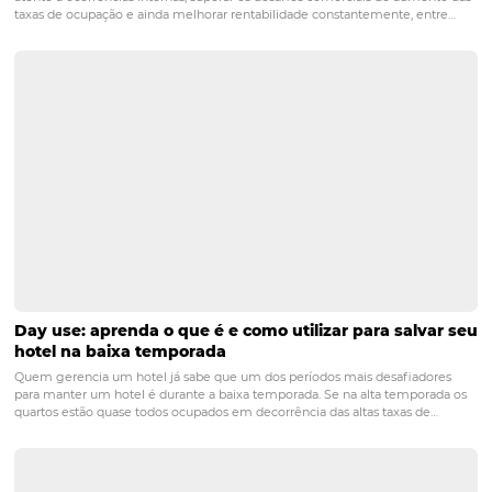
hospedagem, jantares românticos, serviços de spa e de
temática. Essas experiências completas tornam a estadi
especial e atraente para os casais.
P: Como o CRM da Omnibees
pode ajudar na fidelização do
hóspedes?
O CRM da Omnibees permite que os hotéis segmentem
base de clientes e enviem comunicações personalizada
convites para eventos especiais ou promoções exclusivas
aumentando a chance de retorno dos hóspedes e fortal
relacionamento com eles.
Dia dos Namorados
ofertas