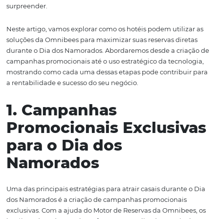
Além disso, o Dia dos Namorados é uma excelente
oportunidade para aumentar o ticket médio por meio d
pacotes combinados, que incluem jantares românticos, 
de spa e outras experiências que fazem toda a diferença
de recursos como o Channel Manager e o CRM da Omni
permite que os hotéis ajustem suas tarifas e se comun
maneira eficaz com seus hóspedes, garantindo que cad
detalhe da experiência seja pensado para encantar e
surpreender.
Neste artigo, vamos explorar como os hotéis podem utili
soluções da Omnibees para maximizar suas reservas dir
durante o Dia dos Namorados. Abordaremos desde a cri
campanhas promocionais até o uso estratégico da tecno
mostrando como cada uma dessas etapas pode contribu
a rentabilidade e sucesso do seu negócio.