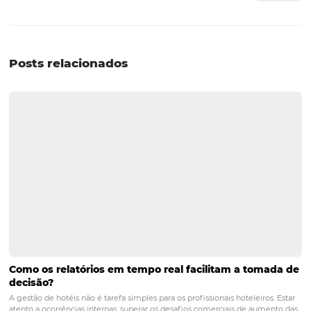
aumentar as reservas durante
Dia dos Namorados?
As campanhas promocionais atraem a atenção dos casa
busca de experiências românticas, oferecendo ofertas ex
e personalizadas que incentivam a reserva direta. Isso n
aumenta a ocupação, mas também melhora a percepçã
valor do serviço.
P: Quais são alguns exemplos
ofertas combinadas que pod
ser criadas para o Dia dos
Namorados?
Ofertas combinadas podem incluir pacotes que conten