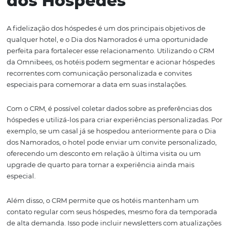
em tempo real, garantindo que o hotel permaneça comp
em todos os canais de venda.
Um aspecto crucial do Channel Manager é a sua capaci
sincronizar informações entre diferentes plataformas, e
overbookings e garantindo que a disponibilidade seja
atualizada instantaneamente. Isso é vital para maximiza
ocupação e evitar perdas financeiras. Além disso, a gest
eficiente das tarifas permite que os hotéis ofereçam pr
atraentes sem comprometer sua rentabilidade.
Além de controlar as tarifas, o Channel Manager també
fornece dados analíticos valiosos sobre a performance d
vendas. Essas informações podem ser utilizadas para ide
quais canais estão trazendo mais reservas, permitindo q
hotéis façam ajustes estratégicos em suas táticas de ma
vendas.