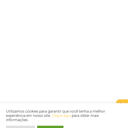
Encarregada de Dados (D.P.O.) – Teresa Cristina Sant’Anna – E-mail de
juridico.compliance@omnibees.com
OMNIBEES Soluções em Tecnologia S.A. CNPJ 60.062.296/0001-0
Av. Paulista, 1294, 21º andar, sala 2 Telefone: 4504-0000
Política de Qualidade
Política de Privacidade
Termos de Utilização