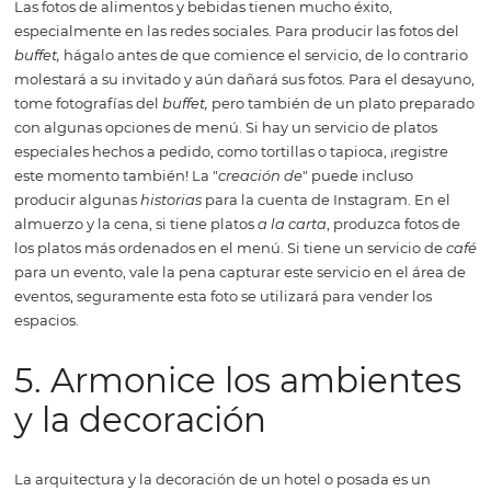
3. Prepare todo para el 
de la sesión de fotos
Comience eligiendo un día tranquilo para tomar las foto
preferencia a los días de baja ocupación para no perturb
flujo de invitados. Involucre a todo el equipo de anteman
hotel debe estar impecable, prestando atención a las fe
limpieza de las fachadas y ventanas de vidrio, mantenie
jardinería e incluso las alfombras. Si va a incluir al equip
fotos, asegúrese de que todos usen el atuendo que dese
vea su cliente, ya sea el uniforme o algún patrón de colo
una persona responsable para acompañar al fotógrafo y
con la producción. Un ejemplo muy común son las hoja
están arrugadas en la foto; una plancha antes del
clic
garantizará una hermosa foto. Habla con el fotógrafo y s
resultado. ¡Estas fotos se utilizarán durante mucho tiemp