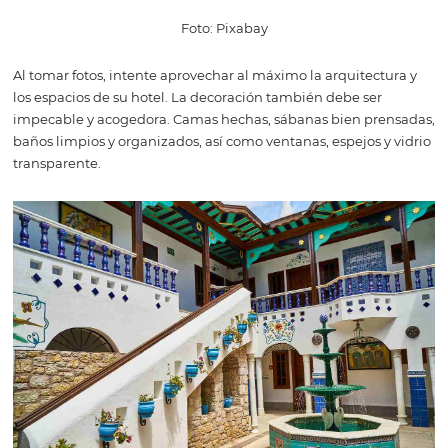
los platos más ordenados en el menú. Si tiene un servici
para un evento, vale la pena capturar este servicio en el 
eventos, seguramente esta foto se utilizará para vender 
espacios.
5. Armonice los ambien
y la decoración
La arquitectura y la decoración de un hotel o posada es 
elemento crucial para atraer clientes y agregar valor a la
experiencia del huésped. Por lo tanto, lo ideal es que sus
espacios ofrezcan fluidez, combinando innovación y crea
Incorpore colores, objetos, texturas, imágenes y piezas en
habitaciones que construyan la identidad de su estable
con un toque de refinamiento y calidad, evitando exceso