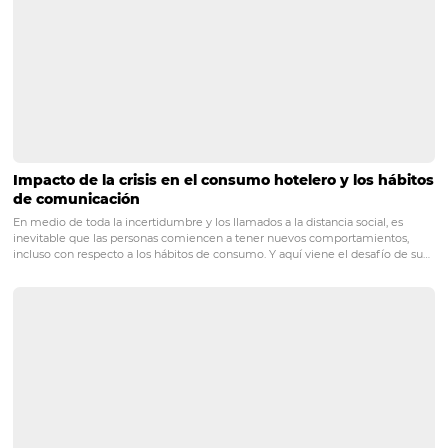
imágenes de buena calidad.
10. Edite las fotos
Después de tomar varias fotos, de varios tipos y ángulos,
de organizar su colección en la computadora o en el serv
almacenamiento en línea (en la nube) y editar sus imáge
ha contratado a un fotógrafo, asegúrese de que la edici
todas las fotos esté incluida en el servicio. Pídale que lo 
el formato web, que cumplirá con la resolución solicitada
canales de venta y el sitio web, y también en alta resolu
la impresión, en caso de que necesite hacer un material
impreso. Asegúrese de tener una combinación de fotos
horizontales y verticales, para que pueda adaptarse a di
formatos. Catalogue las imágenes adecuadamente, si es 
archívelas de acuerdo con el propósito establecido en la