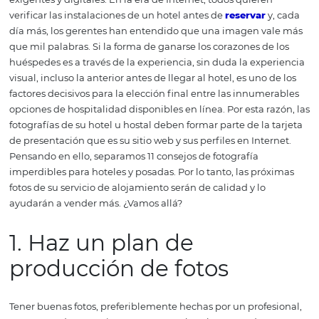
huéspedes de OTA y metabolizadores? Si la respuesta es
entonces su negocio debe avanzar en esta dirección, par
a más reservas de clientes que son cada vez más modern
exigentes y digitales. En la era de Internet, todos quiere
verificar las instalaciones de un hotel antes de
reservar
y
día más, los gerentes han entendido que una imagen v
que mil palabras. Si la forma de ganarse los corazones de
huéspedes es a través de la experiencia, sin duda la exp
visual, incluso la anterior antes de llegar al hotel, es uno 
factores decisivos para la elección final entre las innum
opciones de hospitalidad disponibles en línea. Por esta r
fotografías de su hotel u hostal deben formar parte de la 
de presentación que es su sitio web y sus perfiles en Inte
Pensando en ello, separamos 11 consejos de fotografía
imperdibles para hoteles y posadas. Por lo tanto, las pró
fotos de su servicio de alojamiento serán de calidad y lo
ayudarán a vender más. ¿Vamos allá?