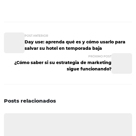
disponible, pero los teléfonos inteligentes de hoy ya han
ofrecido una forma de tomar fotografías llamadas pano
o de 360 grados que trae un poco de inmersión. Con este
imagen, el huésped puede hacer un mini recorrido en l
espacios fotografiados y tener una experiencia más inm
la fase de búsqueda de alojamiento.
Foto: apptuts.com.br
Facebook ya ofrece soporte para la publicación de este t
imagen y ha alentado a sus miembros a publicar estas fo
sólo porque es una experiencia diferente e innovadora p
espectador, sino también porque incluso en la aplicació
es posible acceder cómodamente a esta opción. Tenien
cuenta que los viajeros son cada vez más digitales y est
conectados al teléfono celular, esta es una opción que 
considerarse cuidadosamente si tiene la posibilidad de 