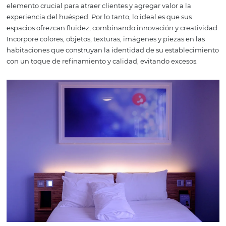
que garantiza que imprimirán lo mejor de su hotel u hos
4. Tome fotos de alimen
y bebidas
Las fotos de alimentos y bebidas tienen mucho éxito,
especialmente en las redes sociales. Para producir las fot
buffet,
hágalo antes de que comience el servicio, de lo c
molestará a su invitado y aún dañará sus fotos. Para el 
tome fotografías del
buffet,
pero también de un plato p
con algunas opciones de menú. Si hay un servicio de pla
especiales hechos a pedido, como tortillas o tapioca, ¡reg
este momento también! La "
creación de
" puede incluso
producir algunas
historias
para la cuenta de Instagram. 
almuerzo y la cena, si tiene platos
a la carta
, produzca f