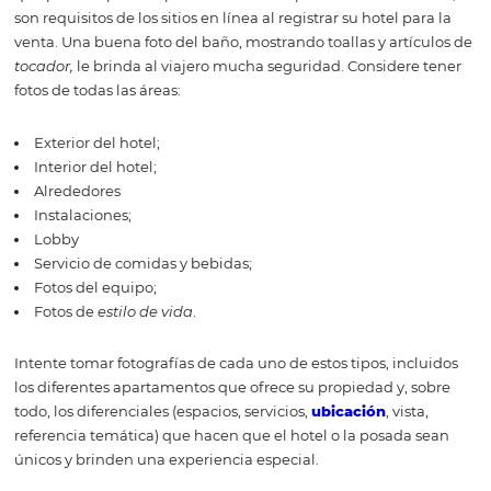
2. Elija espacios,
alojamientos y
diferenciales
Los propietarios de hoteles y hostales a menudo deben
preguntarse: ¿Qué fotografiar desde mi propiedad? Un
manera de validar sus opciones es acceder a las redes soc
revisar sitios para ver las fotos que los huéspedes suelen
en su hotel y etiquetarlo. Al hacerlo, puede descubrir un
que parece más, o incluso algún plato de restaurante q
siempre se publica. ¡Piensa como tu cliente y crea fotos 
gusten! También recuerde que, en OTA, su cliente está
evaluando el producto, por lo que los entornos como los
que pueden parecer poco interesantes para las redes soc
son requisitos de los sitios en línea al registrar su hotel p
venta. Una buena foto del baño, mostrando toallas y artí