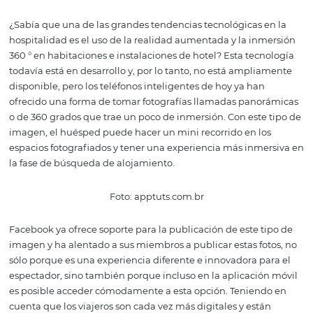
Hay una tendencia en las redes sociales a mostrarse det
escena. Los clientes pueden encontrar positivo ver algo 
cocina o un momento de relajación para su personal.
Foto: Pixabay
8. Cuenta una historia
Una tendencia importante que se ha incorporado a las 
es la narración de historias. ¿Recuerdas que una imagen
más que mil palabras? Luego, con una sola fotografía, es
evocar una historia simple que toque a sus posibles invi
Un vestido de novia en una habitación, un anillo de co
en la mesa de su restaurante, un libro abierto en el balc
una habitación, las familias que celebran en su hotel o 
ayudan a crear valor para su marca y deleitar a los invit