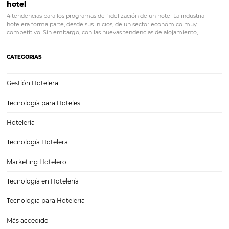
Foto: Pixabay
Normalmente, las computadoras vienen con un editor s
instalado, que puede ofrecerle la posibilidad de cortar o
ajustar el brillo, aplicar filtros. Si tiene alguna pregunta,
ciertamente hay un tutorial rápido y fácil en YouTube so
cómo usar el editor de imágenes de su computadora. Es
mismas editoriales también están disponibles para dispo
móviles. ¿Vamos a fotografiar?
Conozca omnibees
Omnibees
es una empresa global que ofrece la más co
solución de distribución e inteligencia para la industria 