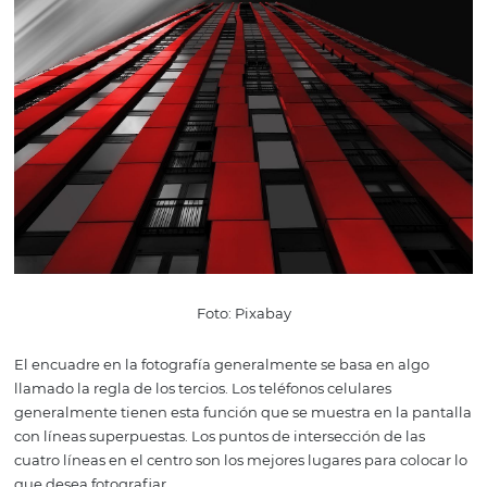
Estos tres elementos son cruciales para que las imágene
mejor posible. Si contrata a un fotógrafo, probablemente
sabrá, pero siempre vale la pena señalarlo. Si está prod
las fotos por su cuenta, además de la calidad de la cáma
debe garantizar una buena calidad de imagen, se debe
observar la iluminación y el encuadre. Debe evitar la fal
iluminación, ya que generalmente compromete la cali
las fotos. Sin embargo, las sesiones fotográficas de la ma
tarde e incluso la noche deben explorarse, ya que estos t
turnos pueden traer diferentes efectos a sus imágenes. P
luces naturales y espacios con ventanas, vistas privilegia
Fonte: Pixabay
El ángulo en la fotografía es tan importante que un sim
cambio puede tener un impacto en la estructura y la
armonización de una imagen. Dos buenas técnicas en e