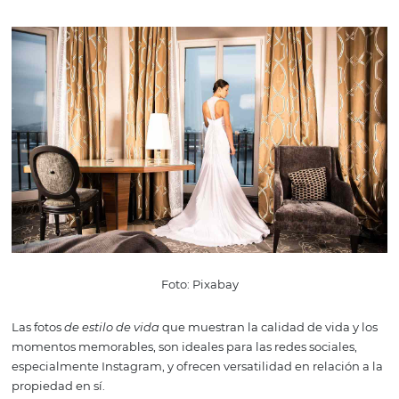
clientes potenciales. Al ver las imágenes, puede imagin
disfrutando de su estadía en su hotel. Además, las imág
personas en la recepción ayudan a transmitir la noción 
receptividad y asistencia en su propiedad. Puede contra
modelos fotográficos, que deben representar a su públi
objetivo. Si su hotel es un hotel corporativo, fotos de un
en ropa social que se
registra
; o si recibe muchas familia
tiempo libre; niños jugando en la piscina, por ejemplo. 
caso, debe prestar atención a la validez de los contratos 
usar las imágenes de los modelos, ya que después de es
período, deberá renovar el contrato o sacar las fotos del a
lo tanto, tenga opciones de fotos con y sin personas, de e
manera tendrá una colección más grande y más amplia.
personal
o el equipo de su hotel pueden integrarse en e
alcance de sus fotografías, después de todo, los emplea
también forman la imagen de una empresa. Sin embarg
tenga en cuenta que es necesario obtener un permiso p