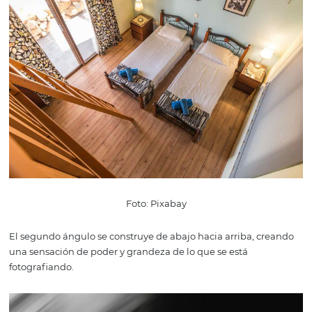
Fotos: Pixabay
Los detalles más pequeños marcan la diferencia para co
una hermosa foto. Además, estilizar, armonizar, re-organ
entornos y objetos no debería ser algo que solo aparezca
imagen. Si su huésped ha visto las fotos y ha elegido su h
tiene una expectativa. Si hay algo muy diferente en la es
cliente puede sentirse engañado.
6. No olvides la
iluminación, el ángulo y
encuadre.