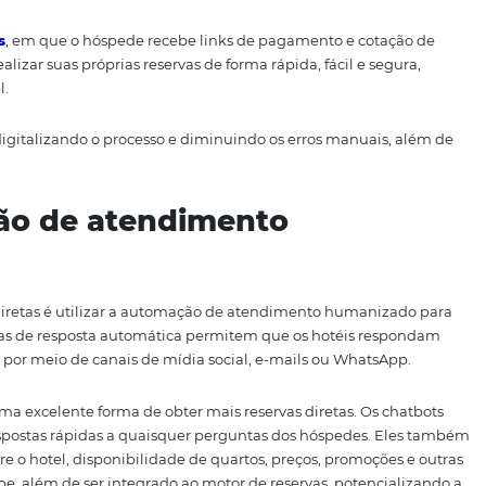
sforme reservas offline em
reservas diretas é transformar as reservas offline em online
stema de reservas 100% online, ou seja, que transforme cot
s canais como e-mail, WhatsApp, telefone, transformando a
fluído e mais assertivo.
e Reservas
, em que o hóspede recebe links de pagamento
 mesmo realizar suas próprias reservas de forma rápida, fác
responsável.