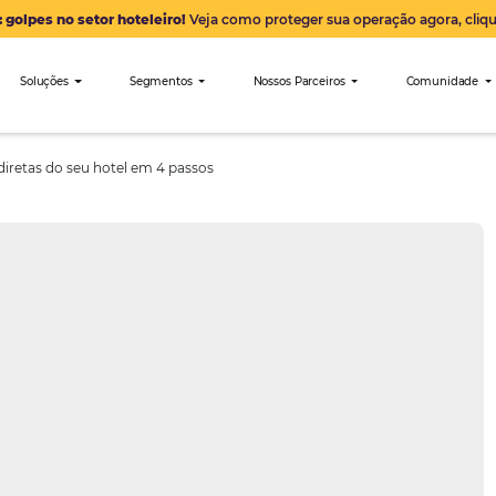
Alerta: golpes no setor hoteleiro!
Veja como proteger sua 
nibees
Soluções
Segmentos
Nossos Parceiro
reservas diretas do seu hotel em 4 passos