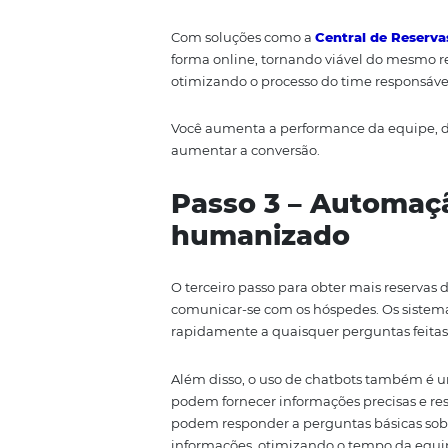
Passo 2 - Tran
O segundo passo para obter mais 
que o hotel deve aderir a um si
orçamento vindos por diferente
cliente, garantindo um processo 
Com soluções como a
Central d
forma online, tornando viável do
otimizando o processo do time 