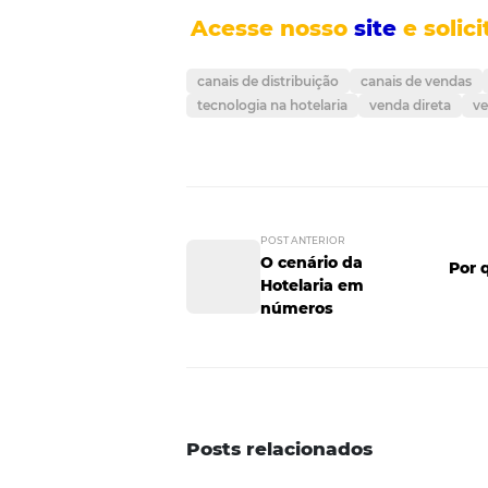
Passo 4 - Aut
O
CRM
da Omnibees veio para r
automação do marketing. A fer
todos os momentos importantes 
sua partida. (check-out)
Através dessa solução é possív
hóspedes, tudo automatizado e 
comunicação de acordo com a s
Agora que você conhece os passo
prática. A adoção de recursos p
Então, que tal com
hoje mesmo?