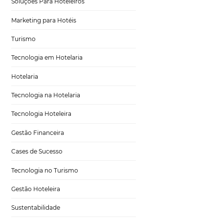
Tecnologia para Turismo
Soluções Para Hoteleiros
Marketing para Hotéis
Turismo
 do seu
Tecnologia em Hotelaria
Hotelaria
Tecnologia na Hotelaria
Tecnologia Hoteleira
ro, é fundamental
Gestão Financeira
a direta ganha
iretas, aumentando
Cases de Sucesso