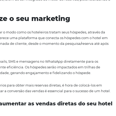
equipe, digitalizando o processo e diminuindo os erros 
omação de atendimento
s reservas diretas é utilizar a automação de atendimento
 Os sistemas de resposta automática permitem que os ho
as feitas por meio de canais de mídia social, e-mails ou
ambém é uma excelente forma de obter mais reservas diret
cisas e respostas rápidas a quaisquer perguntas dos hós
icas sobre o hotel, disponibilidade de quartos, preços, p
 da equipe, além de ser integrado ao motor de reservas, 