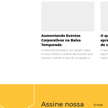
Acesse nosso
site
e
canais de distribuição
canais 
tecnologia na hotelaria
venda 
POST ANTERIOR
O cenário da
Hotelaria em
números