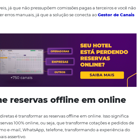
rápido e fácil às informações adicionais sobre o hotel. É es
s de alta qualidade, detalhes dos quartos e dos serviços of
ras informações.
eservas
oferece a oportunidade de atingir o público diret
fil, necessidades, desejos, e com isso criar e gerenciar cu
ponibilizando tarifário e inventario de forma simples e prá
mais rentáveis, já que não pressupõem comissões pagas a t
as ou cometer erros manuais, já que a solução se conecta ao
o ao PMS
.