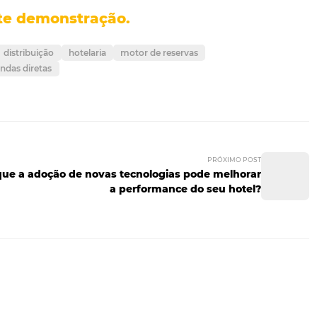
omatize o seu marketing
evolucionar o modo como os hoteleiros tratam seus hósped
ramenta oferece uma plataforma que conecta os hóspedes
de sua jornada de cliente, desde o momento da pesquisa/
el enviar e-mails, SMS e mensagens no WhatsApp diretamen
com bastante eficiência. Os hóspedes serão impactados em
ua necessidade, gerando engajamento e fidelizando o hó
s necessários para obter mais reservas diretas, é hora de 
ara aumentar a conversão das vendas é essencial para o suc
eçar a aumentar as vendas diretas d