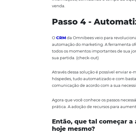
Você aumenta a performance da 
aumentar a conversão.
Passo 3 – Aut
humanizado
O terceiro passo para obter mai
comunicar-se com os hóspedes.
rapidamente a quaisquer pergunt
Além disso, o uso de chatbots t
podem fornecer informações pre
podem responder a perguntas bás
informações, otimizando o tempo
venda.