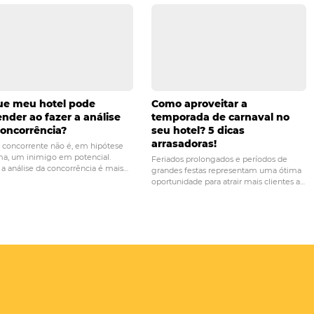
 solicite demonstração.
de vendas
distribuição
hotelaria
motor de reservas
direta
vendas diretas
PRÓ
Por que a adoção de novas tecnologias pode m
a performance do seu