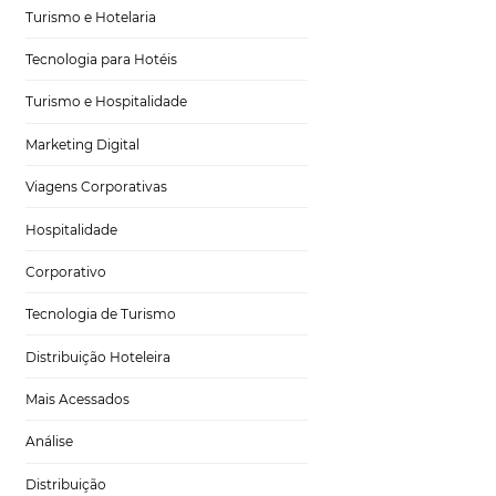
s passos
Tecnologia no Turismo
Gestão Hoteleira
as para
Sustentabilidade
Turismo e Hotelaria
site
para
Tecnologia para Hotéis
em um poderoso
Turismo e Hospitalidade
ca mais
Marketing Digital
Viagens Corporativas
 hóspedes, e
Hospitalidade
lvido, criando
Corporativo