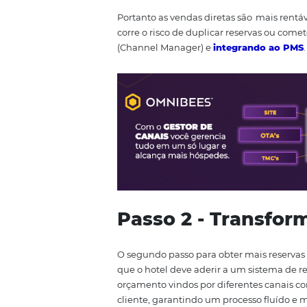
Isso oferece aos hóspedes acesso 
seja intuitivo e contenha imagen
ofertas promocionais, entre out
Além disso, o uso do
motor de r
conhecendo e identificando o per
desconto, pacotes exclusivos, dis
Portanto as vendas diretas são 
corre o risco de duplicar reserv
(Channel Manager) e
integrand