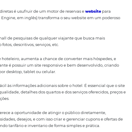
horando a distribuição hoteleira. Nesse artigo, veremos o
a estratégia.
rua de um motor de reserv
s reservas diretas é usufruir de um motor de reservas e
web
(ou Booking Engine, em inglês) transforma o seu website 
erteiro no hall de pesquisas de qualquer viajante que bus
tel, como fotos, descritivos, serviços, etc.
-commerce hoteleiro, aumenta a chance de converter mais
to importante é possuir um site responsivo e bem desenvo
 usuário por desktop, tablet ou celular.