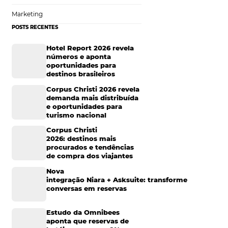
Tecnologia de Turismo
sencial que o site
erecidos, preços e
Distribuição Hoteleira
Mais Acessados
amente,
Análise
pons e ofertas de
tica.
Distribuição
erceiros e você não
Marketing
Gestor de Canais
POSTS RECENTES
Hotel Report 2026 rev
números e aponta
oportunidades para
destinos brasileiros
Corpus Christi 2026 re