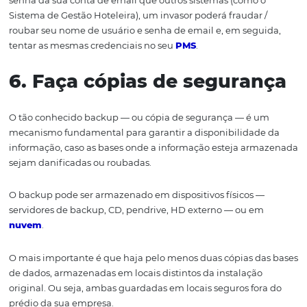
Por isso, proporcionar
treinamentos
nas novas tecnologi
recursos de segurança hoteleira para toda equipe, mes
departamento que não têm envolvimento direto com a 
e manuseio da base de dados do hotel, é uma boa prátic
4. P
roteja
as redes intern
da propriedade
Deixar de cumprir com as regras da política de seguran
informação ou com os procedimentos internos do hotel,
mera negligência, pode custar caro.
Portanto, recomendamos utilizar as tecnologias e soluçõ
mais recentes que têm ferramentas integradas para aju