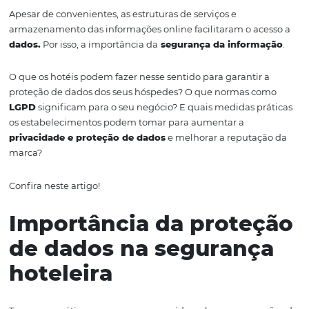
Com o avanço da
tecnologia
digital
,
ainda mais em
tem
maior
comunicação remota,
os hotéis passaram a dispo
série de equipamentos e ferramentas de gestão
hot
e
le
i
promessa de tornar as operações mais
efici
entes no amb
online.
Apesar de convenientes, as estruturas de serviços e
armazenamento das informações
online
facilitaram o a
dados
.
P
or isso
,
a importância da
segurança da inform
O que os hotéis podem fazer nesse sentido para garantir
proteção de dados dos seus hóspedes? O que normas c
LGPD
significam para o seu negócio?
E quais
medidas p
os estabelecimentos podem tomar para aumentar a
privacidade e proteção de dados
e melhorar a
reputaç
marca
?