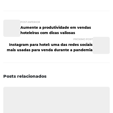
apenas pelo quesito preço.
Por isso, s
empre que você adquirir uma nova tecnologia,
uma “vida útil” para que você possa fazer o orçamento 
em substituições ao longo do tempo. Dessa forma, você 
as expectativas e pode levar seu cronograma de substitu
orçamento de longo prazo.
Também é importante
manter
todos os computadores
atualizados usando os patches de segurança mais recen
oferecidos
pelo
próprio
sistema operacional (Microsoft, 
etc.), bem como qualquer software que eles possam ter
instalado.
G
aranta a
proteção
d
dados
do
seu
hóspede