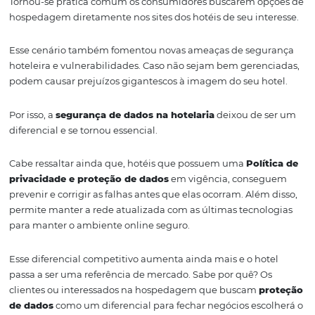
Confira neste artigo!
Importância da prote
de dados na seguranç
hoteleira
Tornou-se prática comum os consumidores
buscarem op
hospedagem diretamente nos sites dos hotéis de seu int
Esse cenário também fomentou novas ameaças de seg
hoteleira e vulnerabilidades
. Caso
não
sejam
bem geren
podem causar prejuízos gigantescos à imagem do seu h
Por isso, a
segurança de dados na hotelaria
deixou de 