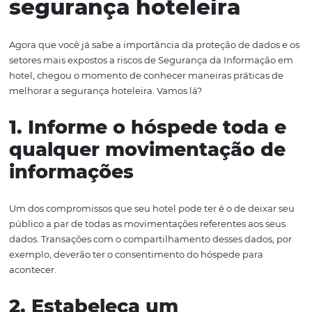
deverão solicitar apenas os dados que precisam para pre
serviços ao usuário.
Ainda, a coleta de dados dependerá do consentimento 
titular, o que gera total autonomia para que o usuário p
exercer autoridade sobre a gestão das suas informações.
Portanto, é possível perceber que a Lei Geral de Proteçã
Dados na hotelaria
induz
grandes
transformações
nos p
de gestão e tratamento de dados
. Além disso,
possibilit
maior segurança e transparência aos usuários.