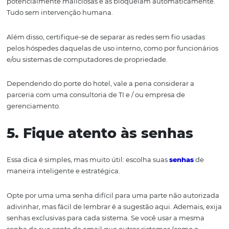
A adoção de um procedimento padrão para a coleta de
possibilita que as informações adicionadas nos sistema
muito mais confiáveis e fáceis de serem utilizadas pelos
colaboradores.
Assim, todos as áreas do seu hotel (marketing, vendas, 
etc.) conseguirão captar, estruturar, processar e analisar 
informações na base de dados, devidamente.
3. O
fereça
treinamento 
segurança hoteleira
Não saber como operar equipamentos, sistemas e aplicat
enfim, os recursos de informática, coloca em risco a seg
da informação. E o desconhecimento de técnicas de pro
também.