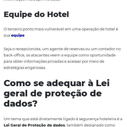
bancários
dos clientes
.
E mais: é por
onde também part
conexão com toda a rede do hotel.
Redes Sem Fio (Wi-Fi)
Nos dias de hoje
,
é muito comum ter
W
i-
F
i nos hotéis e
pousadas, porém muitos não se preocupam em garantir
segurança dessas ferramentas, mesmo sendo muito
importante.
Se as redes Wi-Fi do hotel não estiverem protegidas
adequadamente, os cibercriminosos
conseguem realizar
na rede e acessar os arquivos sem ser
em percebidos
.
Sendo assim, muito mais do que apenas pensar em um
senha para a rede, é importante investir
em
técnicas ca
mais avançadas a fim de aplicar medidas de segurança