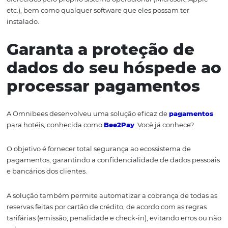
Opte por uma uma senha difícil para uma parte não aut
adivinhar, mas fácil de lembrar é a sugestão aqui. Adema
senhas exclusivas para cada sistema. Se você usar a me
senha da sua conta de email que outros sistemas (como
Sistema de Gestão Hoteleira), um invasor poderá fraudar
roubar seu nome de usuário e senha de email e, em seg
tentar as mesmas credenciais no seu
PMS
.
6. F
aça
cópias de segura
O tão conhecido backup — ou cópia de segurança — é 
mecanismo fundamental para garantir a disponibilidad
informação, caso as bases onde a informação esteja ar
sejam danificadas ou roubadas.