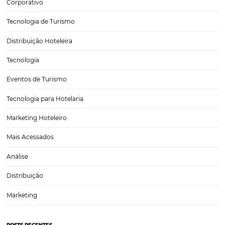
Recuperação de Gramado: Superando as Tragédi
RS e Revitalizando o Turismo Local, Exemplo de U
Força na Serra Gaúcha
Nos últimos anos, o setor hoteleiro de Gramado e da Serra Gaúcha 
desafios significativos devido a tragédias que impactaram a região, 
desastres naturais e crises de saúde pública. No entanto, a plataform
Omnibees tem mostrado sinais de recuperação,…