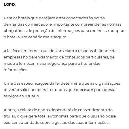
informação mais aprimoradas.
Equipe do Hotel
O terceiro ponto mais vulnerável em uma operação de h
sua
equipe
.
Seja o recepcionista, um agente de reservas ou um cont
back-office, os atacantes veem a equipe como oportuni
para obter informações privadas e acessar
por meio
de
estratégias
enganosas.
Como se adequar à Le
geral de proteção de