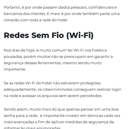
da
proteção de dados
hotelaria
Nesse tópico abordaremos quais são os três pontos mais
expostos da s
egurança e da proteção de dados
. São inf
que
merecem
a
atenção mais urgente. Veja:
Ponto-de-venda (PDV / P
Os sistemas PVD são os pontos de contato mais sensíveis
a
privacidade e
proteção de dados
. É o local
em que
são
realizados os pagamentos, na maioria das vezes por me
eletrônico
.
Portanto, é
por onde passam dados
pessoais
,
confidenci