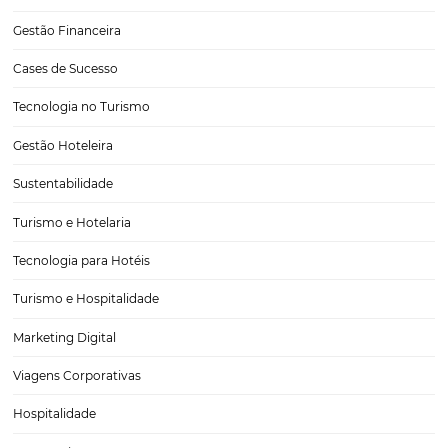
Saiba Como a Rede Brisa Aumentou as Vendas Di
em +120% com Soluções Omnibees e consultoria
A Rede Brisa Hotéis, maior grupo hoteleiro de Alagoas, com sete u
em operação, é um exemplo de como estratégias inteligentes e b
executadas podem transformar os resultados de vendas. Com a parc
consultoria de Gestão de Projetos Digitais…