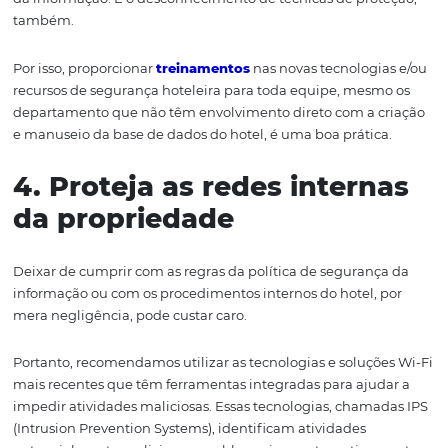
1. I
nforme
o hóspede toda
qualquer movimentação 
informações
Um dos compromissos que seu hotel pode ter é o de dei
público
a par de todas as movimentações
referentes aos
dados. Transações com o compartilhamento desses dado
exemplo, deverão ter o consentimento do hóspede para
acontecer.
2. E
stabeleça
um
procedimento padrão pa
coleta de dados