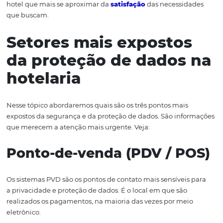
diferencial e se tornou essencial.
Cabe ressaltar ainda que, hotéis que
possu
em uma
Polí
privacidade e proteção de dados
em vigência, conseg
prevenir e corrigir as falhas antes que elas ocorram
. Além
permite mant
e
r a rede
atualizada com as últimas tecno
para manter
o
ambiente
online
seguro.
Esse diferencial competitivo aumenta ainda mais e
o ho
passa a ser uma referência de mercado
. Sabe por quê? O
clientes ou interessados na hospedagem que buscam
p
de dados
como um diferencial para fechar negócios esc
hotel que mais se aproximar da
satisfação
das necessid
que buscam.
Setores mais exposto