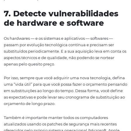
impedir atividades maliciosas. Essas tecnologias, cham
(Intrusion Prevention Systems), identificam atividades
potencialmente maliciosas e as bloqueiam automatic
Tudo
sem intervenção humana.
Além disso, certifique-se de separar as redes sem fio us
pelos hóspedes daquelas
de
uso interno, como por funci
e/ou sistemas de computadores de propriedade.
Dependendo do porte do hotel, vale a pena considerar
a
parceria com uma consultoria de TI e / ou empresa de
gerenciamento.
5. F
ique
atento
às
senha
Essa dica é simples, mas muito útil: escolha suas
senhas
maneira inteligente e estratégica.