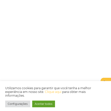
Encarregada de Dados (D.P.O.) – Teresa Cristina Sant’Anna – E-mail de
juridico.compliance@omnibees.com
OMNIBEES Soluções em Tecnologia S.A. CNPJ 60.062.296/0001-0
Av. Paulista, 1294, 21º andar, sala 2 Telefone: 4504-0000
Política de Qualidade
Política de Privacidade
Termos de Utilização