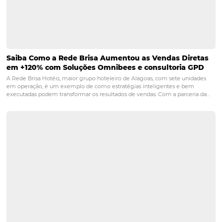
Você fideliza os seus Clientes? (CRM & Automaçã
Fidelizar hóspedes é de extrema importância no setor hoteleiro. E, 
processo eficiente é uma boa maneira de agilizar a ação, que exige
mais que, por exemplo, atrair um novo cliente. Por esse motivo, re
dicas importantes…