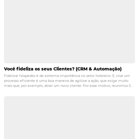
POST ANTERIOR
Como automatizar processos no seu hot
PRÓXIMO POST
O essencial para diferenciar seu hotel da
concorrência
Posts relacionados