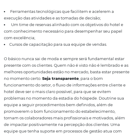
serviços oferecidos pelo seu hotel e a partir dai, investir
para expor esses fatores ao máximo para os potenciais h
Trabalhe ações de marketing que focam nesses pontos e
verá o aumento da procura por seu negócio, além da
consolidação da sua marca como uma referência na pre
de serviços hoteleiros.
Trabalhe a gestão de processos
internos do setor
Nada do que foi falado acima será efet
o setor comercial do seu hotel não possuir boas práticas 
processos bem definidos e funcionários produtivos.
Invi
Ferramentas tecnológicas que facilitem e acelerem a
execução das atividades e as tomadas de decisão;
Um time de reservas alinhado com os objetivos do ho
com conhecimento necessário para desempenhar seu p
com excelência;
Cursos de capacitação para sua equipe de vendas.