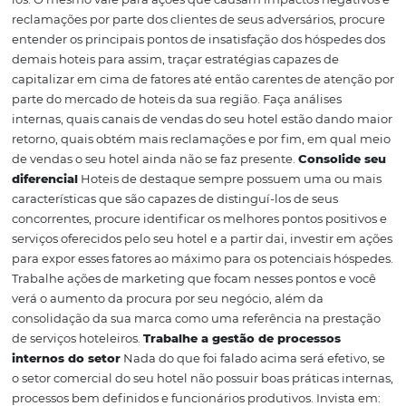
enfim não haveria a necessidade dos outros departame
funcionarem.
Constante análise de mercado
O passo in
para ter um setor comercial de excelência é estar sempr
às variações do mercado hoteleiro, seus concorrentes
certamente estão acertando em alguns pontos, e você d
humilde o suficiente para reconhecê-los e por que não 
los.
O mesmo vale para ações que causam impactos nega
reclamações por parte dos clientes de seus adversários, 
entender os principais pontos de insatisfação dos hóspe
demais hoteis para assim, traçar estratégias capazes de
capitalizar em cima de fatores até então carentes de at
parte do mercado de hoteis da sua região.
Faça análises
internas, quais canais de vendas do seu hotel estão dan
retorno, quais obtém mais reclamações e por fim, em q
de vendas o seu hotel ainda não se faz presente.
Consol
diferencial
Hoteis de destaque sempre possuem uma o
características que são capazes de distinguí-los de seus
concorrentes, procure identificar os melhores pontos pos