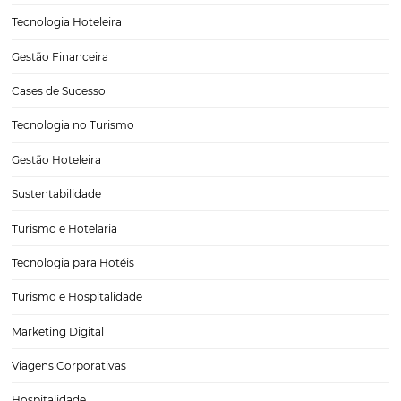
Saiba como montar uma equipe de alta perform
para hotéis
Formar uma equipe de alta performance é um desafio importante
qualquer setor. No ramo hoteleiro é ainda mais significativo, uma v
estamos falando de garantir um serviço e uma experiência do hós
dependem diretamente do desempenho de…
CATEGORIAS
Tecnologia para Turismo
Soluções Para Hoteleiros
Marketing para Hotéis