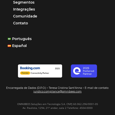
oportunidades para destinos brasileiros
Corpus Christi 2026 revela demanda mais
distribuída e oportunidades para turismo n
Corpus Christi 2026: destinos mais procur
tendências de compra dos viajantes
Nova integração Niara + Asksuite: transfo
conversas em reservas
Estudo da Omnibees aponta que reservas 
hotéis cresceram 8% em 2025