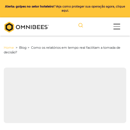
Alerta: golpes no setor hoteleiro!
Veja como proteger sua operação ago
aqui.
Home
> Blog >
Como os relatórios em tempo real facilitam a tom
decisão?