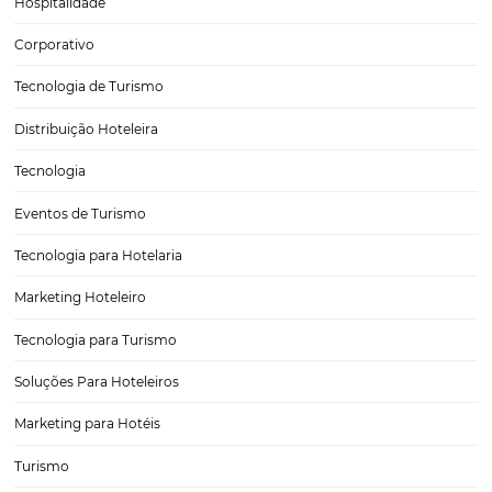
dez maiores economias…
O Dobro de Vendas Diretas com as soluções da
Omnibees
O Hotel Rio de Pedras, localizado em Itabirito, Minas Gerais, teve u
aumento de 106% no faturamento de vendas diretas com as nossas s
E mais! Em Janeiro de 2023, houve um pico de crescimento de 360
post, vamos…