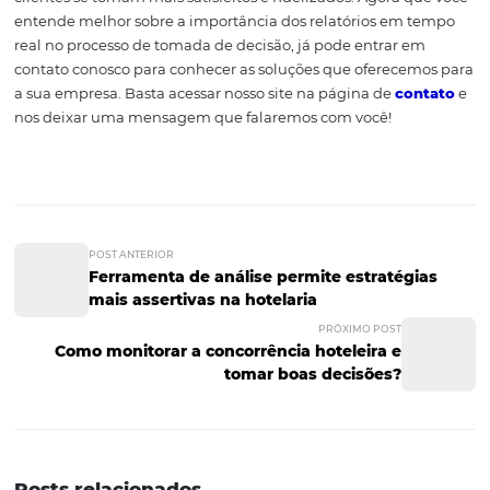
Os dados em tempo real são uma rica fonte de informaç
a empresa, inclusive sobre seu
cliente
. Se o seu hotel po
dados assertivos, será muito mais fácil identificar as reai
necessidades de seus
hóspedes
, entendendo melhor su
percepção a respeito de qualidade, conforto, bom aten
e podendo se adequar ao que eles precisam. Clientes m
satisfeitos representam mais clientes fidelizados, auxili
alcançar uma maior taxa de ocupação de quartos e mai
rentabilidade. Assim, utilizar os relatórios em tempo rea
contribuir tanto para a agilidade da tomada de decisão,
à rapidez das informações, quanto para a assertividade d
uma vez que dados atualizados são mais corretos e espec
Os benefícios de trabalhar com análises em tempo real 
muitos, a gerência do hotel se torna mais assertiva e ágil
equipe mais produtiva, a imagem da empresa melhora 
clientes se tornam mais satisfeitos e fidelizados. Agora 
entende melhor sobre a importância dos relatórios em
real no processo de tomada de decisão, já pode entrar 