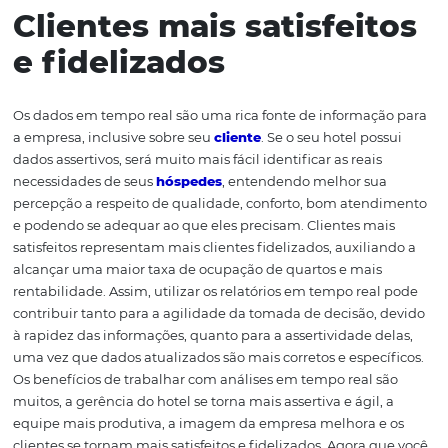
Redução de falhas e
incertezas
Como mencionamos, usar estes programas de gestão 
real torna os processos mais eficientes e rápidos. Essa m
nos processos e o fato da informação ser facilmente ace
um único lugar diminuem consideravelmente as falhas
comunicação. Além disso, essa consolidação de dados p
que a gerência consiga ter um panorama claro das oper
hotel e possa tomar decisões com mais precisão e agilid
Clientes mais satisfei
e fidelizados