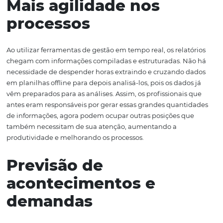
preciso obter um gerenciamento dinâmico e com toma
decisões mais assertivas, e é justamente nessa hora qu
os relatórios em tempo real. Esse tipo de relatório auxilia
fornecendo informações reais e atualizadas. Para enten
melhor vamos falar de seus benefícios e como eles con
nesse sentido. Confira!
Mais agilidade nos
processos
Ao utilizar ferramentas de gestão em tempo real, os relat
chegam com informações compiladas e estruturadas. N
necessidade de despender horas extraindo e cruzando 
em planilhas offline para depois analisá-los, pois os dado
vêm preparados para as análises. Assim, os profissionais
antes eram responsáveis por gerar essas grandes quant
de informações, agora podem ocupar outras posições q