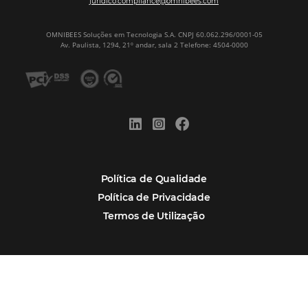
Nova integração Niara + Asksuite: transfo
conversas em reservas
Estudo da Omnibees aponta que reservas 
hotéis cresceram 8% em 2025
Assine nossa
Newsletter
CADASTRAR