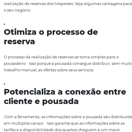
ofertas nos buscadores.
Hoje, o serviço é
fundamental
também
para pequenos hotéis e pousadas
ele
permite
uma ampla
distribuição online, ele atua
como
um
promotor de vendas.
Como o Channel
Manager pode
aumentar as reservas
Um gestor de canais de distribuição traz eficiência na pe
realização de reservas dos hóspedes. Veja algumas vant
o seu negócio.
Otimiza o processo de