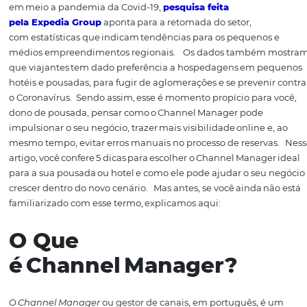
é fundamental para o
pousadeir
o
tornar prática e eficien
distribuição em
canais
online e evitar
overbooking.
O
Channel
Manager
ge
stor de conteúdo
e
distribuição
online.
Portanto, independentemente do tamanho
do negócio,
se
você
busca
agregar
hóspedes
principalm
d
e reservas
online, esse s
erviço
é ideal para a sua pousad
em meio a pandemia da Covid-19,
pesquisa feita
pela
Expedia
Group
aponta para a retomada do setor
,
com
estatísticas
que indicam tendências para os pequen
médios empreendimentos
regionais
.
Os dados també
que v
iajantes
tem dado
preferência a hospedagens em
hotéis e pousadas, para fugir de aglomerações
e se prev
o Coronavírus.
Sendo assim,
esse é
momento
propício p
dono de pousada,
pensar como o
Channel
Manager pod
impulsionar o seu negócio
,
trazer mais visibilidade onlin
mesmo tempo, evitar erros manuais no processo de reser
artigo, você confere 5 dicas para escolher o
Channel
Manag