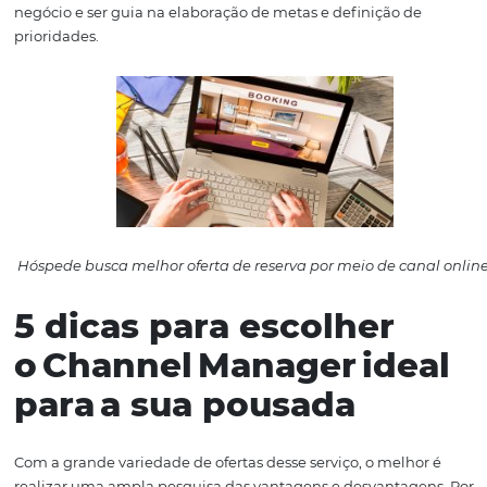
temido
overbooking
, que coloca o cliente numa situaçã
desagradável, gera prejuízos aos pousadeiros e, ainda p
mancha a imagem do estabelecimento perante outros p
hóspedes.
Auxilia na mensuração d
dados
Além de atuar como impulsionador de vendas,
o Channel Manager também pode auxiliar no desenvolv
estratégias de marketing.
Isso porque, ele gera relatóri
dados poderosos sobre as vendas do seu estabelecimen
todas as informações sobre reservas e canais de distribu
promissores reunidas em um único software, é prático fa
mensuração de dados e, com base nessa análise, desenv