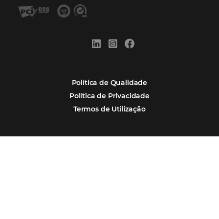
POSTS RECENTES
Hotel Report 2026 revela números e apont
oportunidades para destinos brasileiros
Corpus Christi 2026 revela demanda mais d
e oportunidades para turismo nacional
Corpus Christi 2026: destinos mais procur
tendências de compra dos viajantes
Nova integração Niara + Asksuite: transfo
conversas em reservas