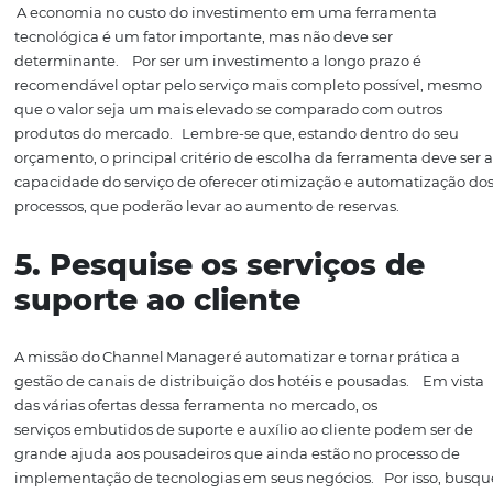
2. Escolha um Channel
Manager
que possa ser
integrado com o PMS
Para contratar um serviço com um bom custo benefício, 
verificar se o sistema po
de ser
integra
d
o com
o PMS que
utiliza.
3. Conheça a
empresa
e
procur
e
indicações
Pesquise
sobre a
s empresas que
oferecem o