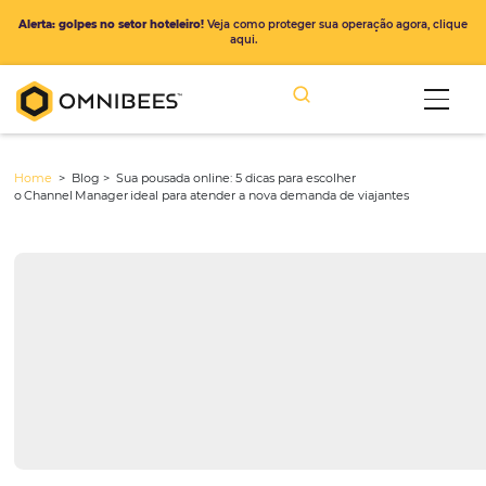
Alerta: golpes no setor hoteleiro!
Veja como proteger sua operação ago
aqui.
Home
> Blog >
Sua pousada online: 5 dicas para escolher
o Channel Manager ideal para atender a nova demanda de viajantes