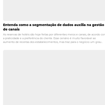
POST ANTERIOR
Como o Manual de Procedimento Operac
Padrão pode ajudar seu hotel na pande
PRÓXIMO PO
De coadjuvante a sistema essencial: 3 benefício
do pagamento automatizado para o fluxo d
caixa do seu hote
Posts relacionados