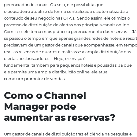
para a sua pousada ou hotel e como ele pode ajudar o s
crescer dentro do novo cenário.
Mas antes, se você ainda
familiarizado com esse termo, explicamos aqui:
O Que
é
Channel
Manager?
O
Channel
Manager
ou ge
stor
de ca
na
is
,
em português,
ge
renciador
de canais
. Ou seja, ele
possibilita
que
o
pousadeiro
atualiz
e
de forma
centralizada
e automati
conteúdo de seu negócio nas
OTA’s
.
S
endo assim, ele
o
t
processo da distribuição de ofertas
nos principais canais
Co
m
isso,
ele
torna mais prátic
o o gerenciamento
das re
se passou o tempo em que apenas grandes redes de hotéi
precisavam de um gestor de canais que acompanhasse
real, as reservas de quartos e realizasse a ampla distribu