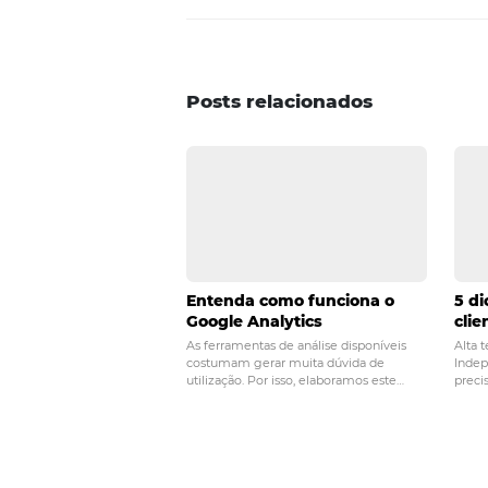
hóspede
é um diferencial de u
empreendimento. As pessoas bu
que achou dessas dicas? Quer r
primeira mão? Não perca mais t
POST ANTERIOR
Confira informaçõe
evitar o abandono 