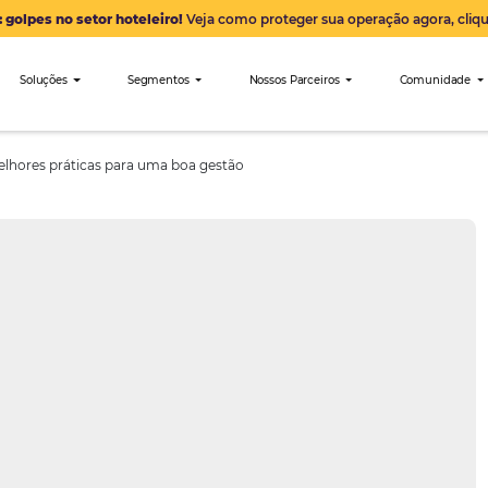
Alerta: golpes no setor hoteleiro!
Veja como proteger sua 
nibees
Soluções
Segmentos
Nossos Parceiro
eleira: 7 melhores práticas para uma boa gestão