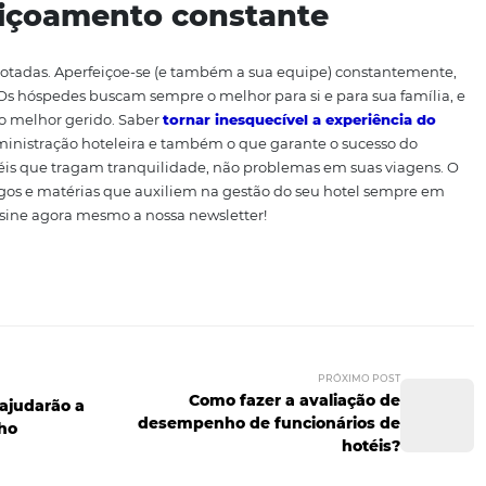
ite que você entenda os erros e acertos dos outros estabe
forma, é mais fácil fazer uma tomada positiva de decisõe
ara melhorar os seus serviços.
viços agregados
r meio de parcerias com outros estabelecimentos (como re
possibilidades), oferecendo descontos e benefícios especia
o a possibilidade de se hospedar em seu estabelecimento.
aperfeiçoamento constante
 medidas adotadas. Aperfeiçoe-se (e também a sua equipe)
 instante. Os hóspedes buscam sempre o melhor para si e p
lecimento melhor gerido. Saber
tornar inesquecível a e