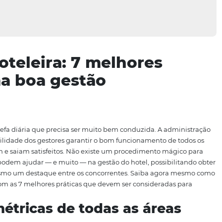
o hoteleira: 7 melhore
ra uma boa gestão
es é uma tarefa diária que precisa ser muito bem conduzida
e responsabilidade dos gestores garantir o bom funcioname
edes entrem e saiam satisfeitos. Não existe um procedime