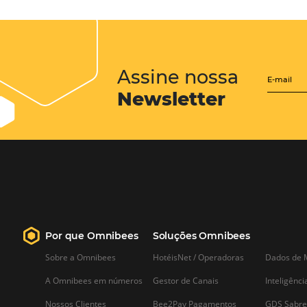
Posts relacionados
Entenda como funciona o
Google Analytics
As ferramentas de análise disponíveis
costumam gerar muita dúvida de
utilização. Por isso, elaboramos este
texto para você. Ele vai ajudá-lo a
entender como funciona o Google
Analytics de forma simples e objetiva.
Por enquanto, vamos apenas ressaltar