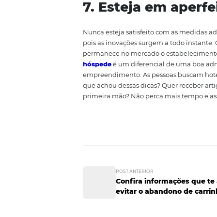
Monitorar a concorrência
perm
um balanço do seu hotel. Dessa 
eles estão fazendo e inspire-se p
6. Ofereça ser
Agregue
serviços adicionais
po
centros de beleza, entre outras 
àqueles que estiverem cogitand
7. Esteja em 
Nunca esteja satisfeito com as
pois as inovações surgem a todo
permanece no mercado o estabe