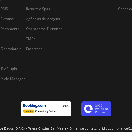
marketing e adota
comercial hotele
ferramenta essenc
Alternative:
Segmentos
Integraç