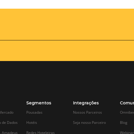
5 dicas para o hotel atrair
Inteligência 
clientes online
Hoteleira: C
para Tomar 
Alta temporada, baixa temporada...
Melhores
Independentemente da época, o que é
preciso para um hotel vender mais, ou
Nos dias de hoje, a
seja, para atrair mais hóspedes? Neste
enfrenta uma con
texto, você encontrará 5 dicas de como
um mercado em c
usar o marketing digital para chamar a
Para se destacar, 
atenção de viajantes e até mesmo…
além das estratégi