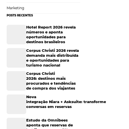
e
Tecnologia para Hotelaria
Marketing Hoteleiro
 consolidar a
a e cultura da
Mais Acessados
tamente o que
Análise
ernet
Distribuição
Marketing
s
POSTS RECENTES
so, tenha um
úvidas dos clientes
Hotel Report 2026 rev
números e aponta
oportunidades para
destinos brasileiros
Corpus Christi 2026 re