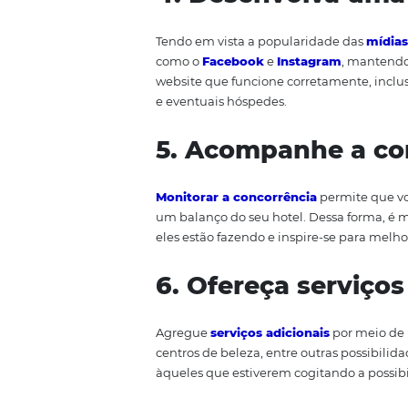
3. Construa e 
Ofereça
treinamentos para a e
construção de um quadro de fun
empresa. Não tenha dúvida: fi
fazer.
4. Desenvolva 
Tendo em vista a popularidade 
como o
Facebook
e
Instagram
website que funcione corretament
e eventuais hóspedes.
5. Acompanhe 