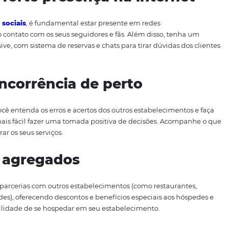
lidere uma excelente equip
quipe
do seu hotel periodicamente. Dessa forma, é possível
cionários altamente qualificados e que entendam a polític
ca bem melhor liderar quando os colaboradores sabem exa
uma forte presença na int
das
mídias sociais
, é fundamental estar presente em rede
, mantendo contato com os seus seguidores e fãs. Além dis
e, inclusive, com sistema de reservas e chats para tirar d
a concorrência de perto