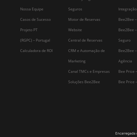
que ele…
Assine nossa
Newsletter
Por que Omnibees
Soluções Omnibees