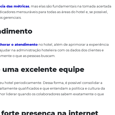
técnicas podem ajudar — e muito — na gestão do hotel, po
 e até mesmo um destaque entre os concorrentes. Saiba
cimento com as 7 melhores práticas que devem ser consid
teleira!
 as métricas de todas as á
a
importância das métricas
, mas elas são fundamentais 
 tenha indicadores mensuráveis para todas as áreas do hote
 relatórios gerenciais.
o atendimento
nizar e
melhorar o atendimento
no hotel, além de aprimo
as podem ajudar na administração hoteleira com os dados 
iva. É exatamente o que as pessoas buscam.