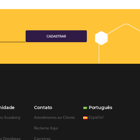
Comercial
omo Usar Dados
Decisões
 indústria hoteleira
corrência crescente e
onstante mudança.
os hotéis precisam ir
as tradicionais de