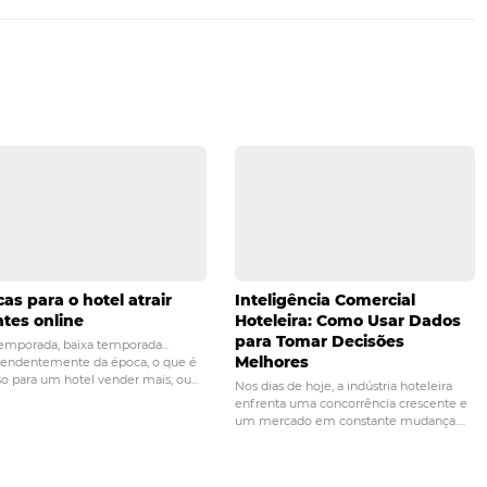
ma boa administração hoteleira e também o que garante o
scam hotéis que tragam tranquilidade, não problemas em
eceber artigos e matérias que auxiliem na gestão do seu 
empo e assine agora mesmo a nossa newsletter!
PRÓ
Como fazer a aval
s que te ajudarão a
desempenho de funcioná
de carrinho