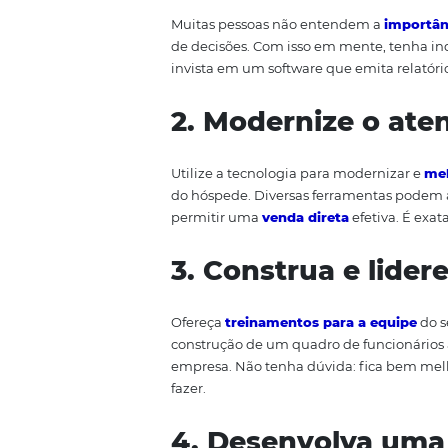
que isso aconteça, mas algumas 
uma boa vantagem competitiva
administrar bem o seu estabele
melhorar a sua administração ho
1. Tenha à mão
Muitas pessoas não entendem 
de decisões. Com isso em mente,
invista em um software que emita
2. Modernize 
Utilize a tecnologia para moder
do hóspede. Diversas ferrament
permitir uma
venda direta
efet