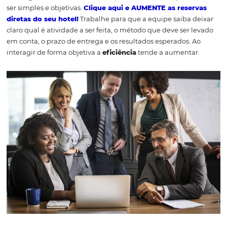
Créditos: Pixabay.
Trabalhe na
comunicação
Sem dúvida um dos maiores vilões da
produtividade
e
hotel são as falhas de comunicação entre as equipes. U
que não comunica bem tem mais chances ter retrabalh
acaba gastando muito mais tempo em atividades que 
ser simples e objetivas.
Clique aqui e AUMENTE as rese
diretas do seu hotel!
Trabalhe para que a equipe saiba 
claro qual é atividade a ser feita, o método que deve ser
em conta, o prazo de entrega e os resultados esperados.
interagir de forma objetiva a
eficiência
tende a aumenta