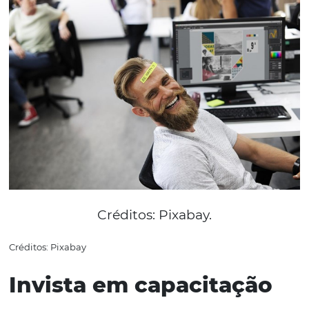
Motivação
Antes de um funcionário com uma tarefa a realizar, seus
colaboradores são seres
humanos
com objetivos pessoai
sentimentos. De nada adianta seguir os melhores proces
ser um ótimo profissional se não há satisfação em des
as atividades na empresa.
Para além de questões salariai
valorização
de um profissional ocorre no dia-a-dia da e
Implemente pequenas ações que tenham como foco a
qualidade de vida do empregado dentro e fora do seu lo
trabalho: personalize o ambiente, distribua recompensa
objetivos alcançados e apoie possíveis projetos pessoais.
aqui e OTIMIZE o contato do seu hotel com os client
Todas essas atitudes estabelecem uma relação de parcer
colaborador e
hotel
que certamente terá impacto na ex
de tarefas diárias.