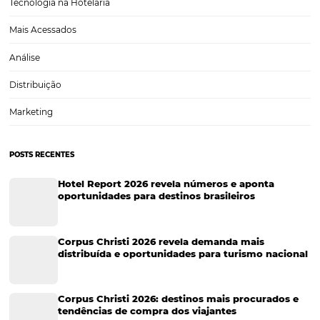
2025, segundo dados da Omnibees O turismo brasileiro iniciou 202
resultados históricos. De acordo com matéria da Agência Brasil (leia 
setor cresceu 6% no primeiro…
CATEGORIAS
Tecnologia Hoteleira
Gestão Financeira
Cases de Sucesso
Tecnologia no Turismo
Gestão Hoteleira
Sustentabilidade
Turismo e Hotelaria