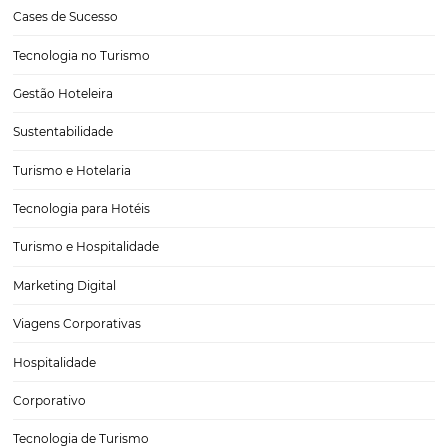
eventos no turismo
Um feriado mais curto, mas com demanda aquecida O feriado do D
Trabalhador (1º de maio) de 2026 aconteceu em um cenário diferen
anterior. Com um dia a menos no calendário em comparação a 2025,
de viagem ficou…
Vende-se apartamento. Como encantar e influenc
compra na hotelaria.