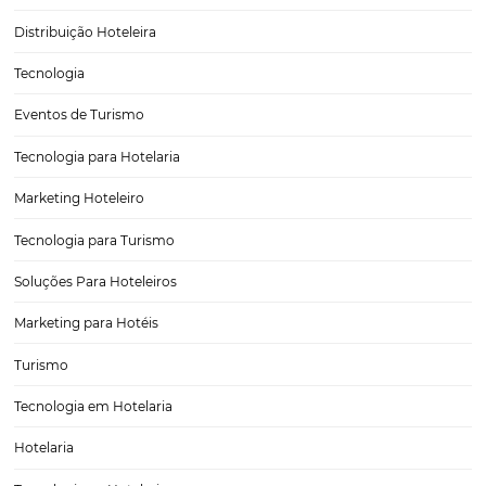
Imagine que você está vendendo seu apartamento e recebe a visit
interessado em comprá-lo. Esta é uma oportunidade para concretiza
certo? Por isso, para oferecer a melhor experiência possível, é precis
literalmente, arrumar a casa: organizar…
Desempenho hoteleiro: as cidades que se desta
no Brasil no primeiro trimestre de 2025
Porto Seguro e Maceió lideram performance do turismo no 1º trime