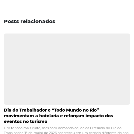
Créditos: Pixabay.
Aumente as vendas do seu
hotel com a
Omnibees
!