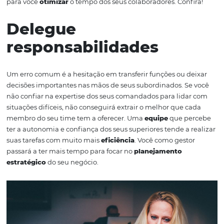
que consequentemente dará uma
vantagem competit
sua empresa.
Clique aqui e OTIMIZE o contato do seu 
com os clientes!
É necessário estabelecer padrões de 
para que seus empregados consigam desempenhar sua
atividades em menor tempo sem que para isso tenham
abrir mão da
qualidade
.
Para te ajudar, listamos alguns
para você
otimizar
o tempo dos seus colaboradores. Con
Delegue
responsabilidades
Um erro comum é a hesitação em transferir funções ou d
decisões importantes nas mãos de seus subordinados. S
não confiar na expertise dos seus comandados para lida
situações difíceis, não conseguirá extrair o melhor que 
membro do seu time tem a oferecer.
Uma
equipe
que p