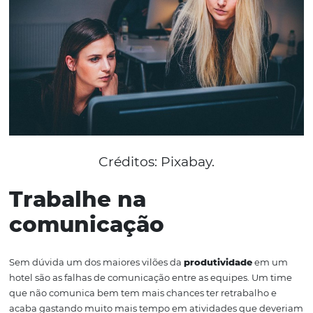
ter a autonomia e confiança dos seus superiores tende a 
suas tarefas com muito mais
eficiência
.
Você como gest
passará a ter mais tempo para focar no
planejamento
estratégico
do seu negócio.