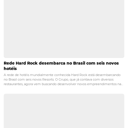
POST ANTERIOR
5 dicas para estruturar um time de ven
corporativas
PRÓXIMO POST
6 hotéis super modernos ao redor do mundo
Posts relacionados