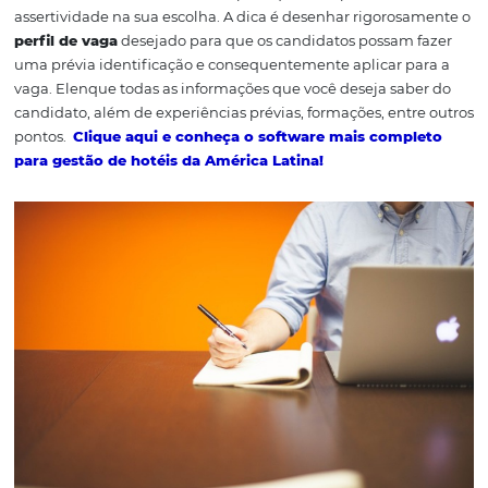
Créditos: Pixabay.
1) Trace o perfil da va
Contratar pessoas é uma tarefa muito difícil e exige, ac
tudo, um ótimo
planejamento
para que o empresário t
assertividade na sua escolha. A dica é desenhar rigoros
perfil de vaga
desejado para que os candidatos possam 
uma prévia identificação e consequentemente aplicar p
vaga. Elenque todas as informações que você deseja sab
candidato, além de experiências prévias, formações, ent
pontos.
Clique aqui e conheça o software mais comp
para gestão de hotéis da América Latina!