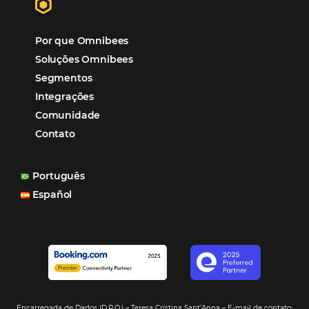
Eventos de Turismo
Tecnologia para Hotelaria
Marketing Hoteleiro
Mais Acessados
Análise
Distribuição
Marketing
POSTS RECENTES
Hotel Report 2026 revela números e apont
oportunidades para destinos brasileiros