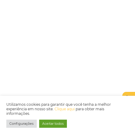
juridico.compliance@omnibees.com
OMNIBEES Soluções em Tecnologia S.A. CNPJ 60.062.296/0001-0
Av. Paulista, 1294, 21º andar, sala 2 Telefone: 4504-0000
Política de Qualidade
Política de Privacidade
Termos de Utilização