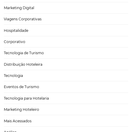
O Futuro da Hotelaria Está na Integração: Conheç
plataforma da Omnibees
O futuro da hotelaria está se moldando através da inovação e da int
tecnologias que promovem maior eficiência e lucratividade. Neste c
plataforma da Omnibees se destaca como uma solução robusta, of
uma gama de módulos que se…
CATEGORIAS
Tecnologia para Turismo
Soluções Para Hoteleiros
Marketing para Hotéis