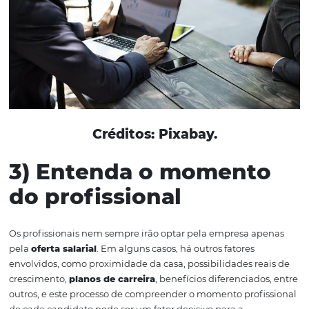
cada candidato
Considerar o
comportamento
e a postura dos candidat
hora da entrevista é de suma importância, pois, além de
habilidades
específicas e da própria
experiência
, algu
características como postura e comportamento fazem t
diferença.