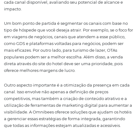
da comparação de preços e estratégias de marketing, os
podem se posicionar de forma mais eficaz, garantindo 
tarifas sejam competitivas e suas ofertas sejam atraentes
abordagem proativa pode resultar em um aumento
significativo nas reservas e na fidelização dos clientes.
Como Escolher os Can
de Distribuição Certo
A escolha dos canais de distribuição é uma decisão críti
pode impactar diretamente os resultados financeiros d
hotel. Existem várias considerações a serem levadas em 
como o perfil do hóspede, a localização do hotel e os obj
de receita. É fundamental realizar uma análise detalha
cada canal disponível, avaliando seu potencial de alcan
impacto.