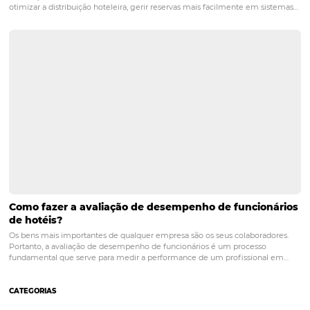
POST ANTERIOR
Tecnologia que Converte: O Papel da
Experiência do Usuário no Motor de Res
da Omnibees
PRÓXIMO POST
O Poder do Channel Manager: Centralize,
Automatize e Venda Mais
Posts relacionados