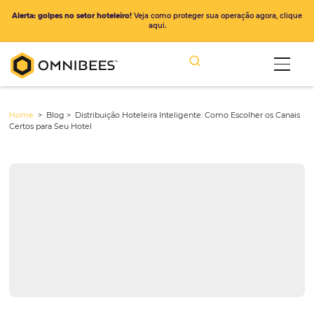
Alerta: golpes no setor hoteleiro!
Veja como proteger sua operação ago
aqui.
Home
> Blog >
Distribuição Hoteleira Inteligente: Como Escolher 
Certos para Seu Hotel