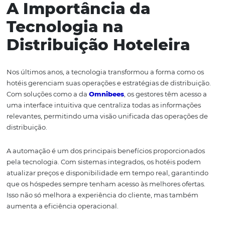
Um bom ponto de partida é segmentar os canais com b
tipo de hóspede que você deseja atrair. Por exemplo, se o
em viagens de negócios, canais que atendem a esse púb
como GDS e plataformas voltadas para negócios, podem
mais eficazes. Por outro lado, para turismo de lazer, OTA
populares podem ser a melhor escolha. Além disso, a v
direta através do site do hotel deve ser uma prioridade, 
oferece melhores margens de lucro.
Outro aspecto importante é a otimização da presença 
canal. Isso envolve não apenas a definição de preços
competitivos, mas também a criação de conteúdo atrativ
utilização de ferramentas de marketing digital para au
visibilidade. A Omnibees oferece soluções que ajudam o
a gerenciar essas estratégias de forma integrada, garan
que todas as informações estejam atualizadas e acessíve