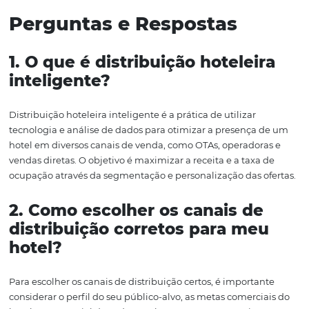
preferências dos hóspedes, os hotéis podem personaliza
ofertas e comunicações, criando uma experiência mais
gratificante. Isso não apenas resulta em hóspedes satisfe
mas também em recomendações e retornos futuros.
Conclusão
Em um mercado cada vez mais competitivo, a distribui
hoteleira inteligente se destaca como uma estratégia es
para os gestores hoteleiros. Através da análise de dados,
apropriada de canais e uso de tecnologia, os hotéis po
otimizar sua presença no mercado e maximizar seu
desempenho financeiro. A Omnibees, com suas soluçõe
inovadoras, se posiciona como uma aliada fundamental
processo, proporcionando as ferramentas necessárias p
gestão eficiente.