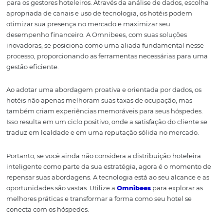
A implementação de uma estratégia de distribuição hot
inteligente traz inúmeras vantagens para os hotéis. Um
principais é a capacidade de aumentar a taxa de ocupaç
atraindo mais hóspedes através de canais relevantes. 
abordagem segmentada, os hotéis podem alcançar púb
específicos com ofertas adaptadas, o que se traduz em
maior taxa de conversão.
Outra vantagem significativa é a otimização da receita. 
escolher os canais certos e ajustar as tarifas de acordo c
demanda, os hotéis podem maximizar seus lucros. A int
de ferramentas que permitem a análise em tempo rea
possibilita ajustes rápidos, garantindo que os preços es
sempre competitivos.
Por fim, a distribuição hoteleira inteligente contribui pa
fidelização dos clientes. Ao entender melhor as necessi