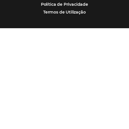
Corpus Christi 2026 revela demanda mais
distribuída e oportunidades para turismo n
Corpus Christi 2026: destinos mais procur
tendências de compra dos viajantes
Nova integração Niara + Asksuite: transfo
conversas em reservas
Estudo da Omnibees aponta que reservas 
hotéis cresceram 8% em 2025