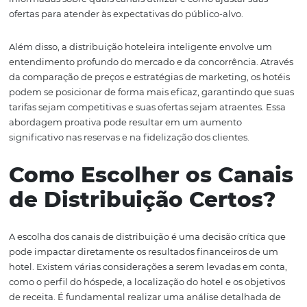
diferentes canais de venda. Isso não apenas inclui a esc
OTAs e operadoras, mas também a segmentação de ofe
base no perfil dos hóspedes e nas metas comerciais do h
abordagem se concentra em maximizar a receita, mini
custos e aumentando a taxa de ocupação.
Um dos principais componentes desta estratégia é a aná
dados. Através de ferramentas como a
Omnibees
, os hot
podem acessar informações valiosas sobre o comporta
dos hóspedes, preferências e tendências de reservas. Ess
dados permitem que os gestores tomem decisões mais
informadas sobre quais canais utilizar e como ajustar su
ofertas para atender às expectativas do público-alvo.
Além disso, a distribuição hoteleira inteligente envolve
entendimento profundo do mercado e da concorrência. 