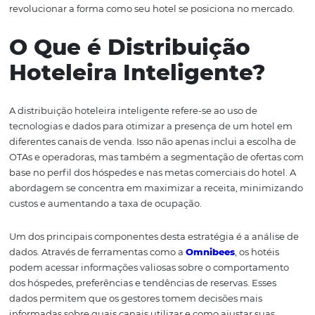
hóspede.
Neste artigo, abordaremos como a distribuição intelige
ser implementada e quais benefícios ela traz para os hot
Vamos discutir as principais estratégias para escolher os
de distribuição mais adequados, levar em conta o
comportamento dos hóspedes e a importância de um s
integrado que facilite a gestão de reservas. Ao final, voc
panorama mais claro sobre como a Omnibees pode
revolucionar a forma como seu hotel se posiciona no me
O Que é Distribuição
Hoteleira Inteligente?
A distribuição hoteleira inteligente refere-se ao uso de
tecnologias e dados para otimizar a presença de um ho