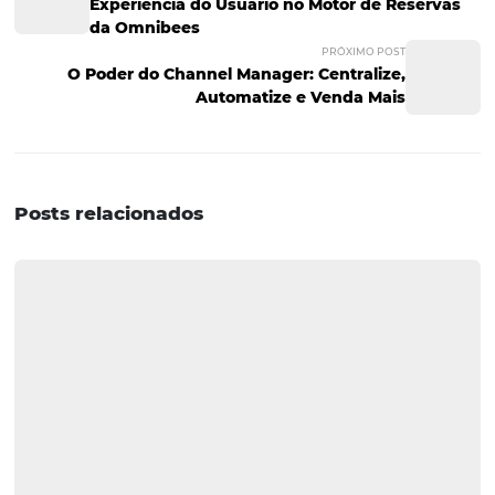
inteligente?
Distribuição hoteleira inteligente é a prática de utilizar
tecnologia e análise de dados para otimizar a presença
hotel em diversos canais de venda, como OTAs, operador
vendas diretas. O objetivo é maximizar a receita e a taxa
ocupação através da segmentação e personalização das 
2. Como escolher os canais d
distribuição corretos para me
hotel?
Para escolher os canais de distribuição certos, é importa
considerar o perfil do seu público-alvo, as metas comerc
hotel e o potencial de cada canal. Segmentar os canais