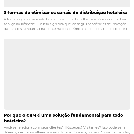
base em tipo de hóspede e otimizar a presença em cad
deles são passos fundamentais.
3. Quais são os benefícios da
tecnologia na distribuição
hoteleira?
A tecnologia traz muitos benefícios, incluindo automaç
processos, análise preditiva, e centralização de informaçõ
resulta em uma gestão mais eficiente das operações de
distribuição, permitindo ajustes em tempo real e melho
experiência do hóspede.