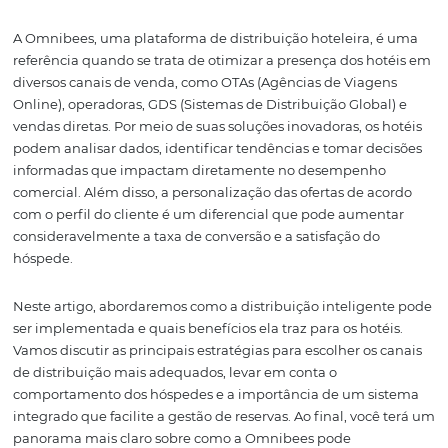
de "distribuição hoteleira inteligente" surge como uma 
eficaz, permitindo que os gestores segmentem suas estr
de venda com base no perfil de hóspedes e em metas
comerciais específicas. Neste artigo, vamos explorar co
tecnologia da Omnibees oferece ferramentas poderosas
ajudar hotéis a escolherem os canais certos de forma est
A Omnibees, uma plataforma de distribuição hoteleira,
referência quando se trata de otimizar a presença dos h
diversos canais de venda, como OTAs (Agências de Viag
Online), operadoras, GDS (Sistemas de Distribuição Globa
vendas diretas. Por meio de suas soluções inovadoras, os
podem analisar dados, identificar tendências e tomar d
informadas que impactam diretamente no desempenh
comercial. Além disso, a personalização das ofertas de a
com o perfil do cliente é um diferencial que pode aume
consideravelmente a taxa de conversão e a satisfação do