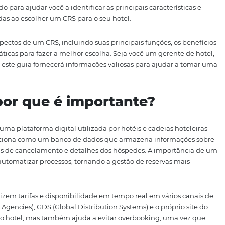
ilita a gestão das reservas, mas também
melhora a experi
 e, consequentemente, o lucro.
 competitivo e, para se destacar, é crucial contar com fe
 e administração. Um CRS adequado pode proporcionar um
om canais de distribuição até a análise de dados para estr
i elaborado para ajudar você a identificar as principais car
consideradas ao escolher um CRS para o seu hotel.
diversos aspectos de um CRS, incluindo suas principais funç
, e dicas práticas para fazer a melhor escolha. Seja você um
uipe de TI, este guia fornecerá informações valiosas para 
S e por que é importante?