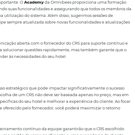
, o CRS da Omnibees se destaca ao ajudar hotéis a aument
e reduzir cancelamentos e custos operacionais. Com a au
informações, o hotel também diminui os riscos associados à
mina fraudes, garantindo uma operação mais segura e rent
 e treinamento da equipe
se de implementação e treinamento da equipe é crucial par
a eficaz. Um plano de implementação bem estruturado po
lerar o processo de adaptação. Para apoiar nossos clientes
 um programa de capacitação que ensina como utilizar tod
maneira eficiente.
radual, implementando o sistema em fases para asseg
o antes de avançar. Essa estratégia permite identificar e 
ntindo uma transição suave e sem contratempos.