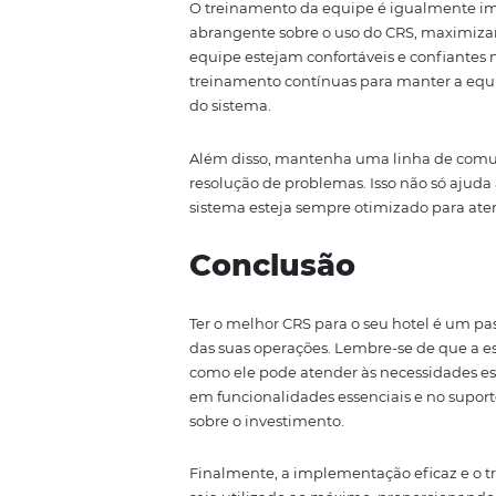
Quando falamos de
mais lucro
média e o ticket médio, além d
processos e a centralização das 
Proteção de Dados (LGPD) e eli
Implementação
Após escolher o CRS ideal, a fa
sistema seja utilizado de form
interrupções nas operações e ace
Omnibees oferece o
Academy
,
funcionalidades do sistema de 
Recomendamos uma abordagem g
etapa seja concluída com sucess
potenciais logo no início, gara