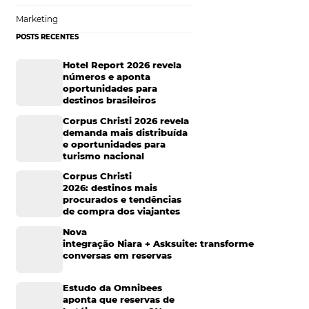
deias hoteleiras
informações sobre
Tecnologia para Hotelaria
 importância de um
ervas mais
Marketing Hoteleiro
Mais Acessados
 vários canais de
Análise
 próprio site do
g, uma vez que
Distribuição
Marketing
POSTS RECENTES
 hóspede. Com um
e reserva torna-se
Hotel Report 2026 rev
s futuras.
números e aponta
oportunidades para
destinos brasileiros
Corpus Christi 2026 re