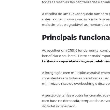
Um
Central Reservation Syst
para gerir e centralizar as res
disponibilidade de quartos, tar
CRS está na sua capacidade de i
eficiente e menos suscetível a e
Um CRS eficaz permite que os ho
distribuição, incluindo OTAs (On
hotel. Isso não só
melhora a vis
todas as reservas são centraliz
A escolha de um CRS adequado 
sistema que proporciona uma int
mais simples e agradável, aumen
Principais fu