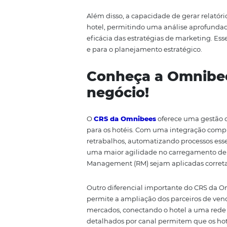
Ao escolher um CRS, é fundamen
beneficiar o seu hotel. Entre as
tarifas
e a
capacidade de gerar
A integração com múltiplos canai
consistentes em todas as plata
minimiza o risco de overbooking
A gestão de tarifas é outra fun
com base na demanda, temporada
do hotel no mercado.
Além disso, a capacidade de ger
hotel, permitindo uma análise 
eficácia das estratégias de ma
e para o planejamento estratég