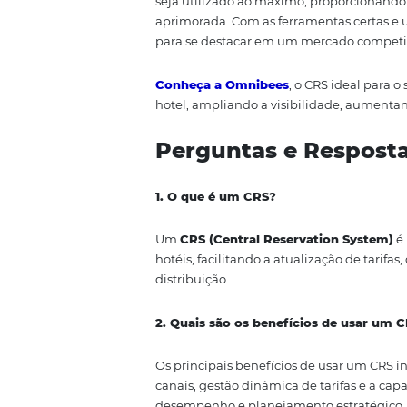
O treinamento da equipe é igu
abrangente sobre o uso do CRS
equipe estejam confortáveis e c
treinamento contínuas para man
do sistema.
Além disso, mantenha uma linha
resolução de problemas. Isso n
sistema esteja sempre otimizado
Conclusão
Ter o melhor CRS para o seu hot
das suas operações. Lembre-se 
como ele pode atender às necess
em funcionalidades essenciais e