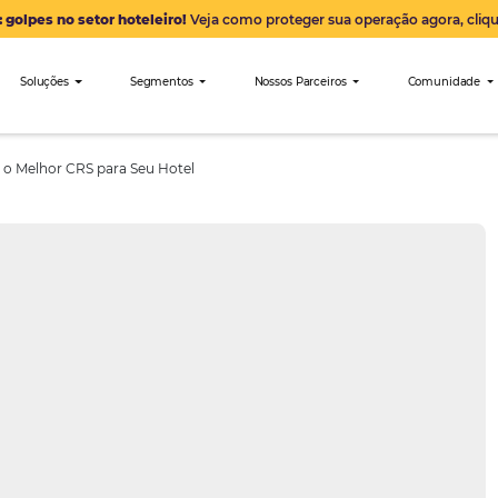
Alerta: golpes no setor hoteleiro!
Veja como proteger sua 
nibees
Soluções
Segmentos
Nossos Parceiro
ra Escolher o Melhor CRS para Seu Hotel