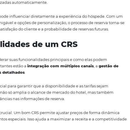
em (CRS)
é uma plataforma digital utilizada por hotéis e ca
ervas. Ele funciona como um banco de dados que armazena 
ifas, políticas de cancelamento e detalhes dos hóspedes. A
ntegrar e automatizar processos, tornando a gestão de res
rros.
téis atualizem tarifas e disponibilidade em tempo real em
line Travel Agencies), GDS (Global Distribution Systems) e o
ibilidade
do hotel, mas também ajuda a evitar overbookin
adas e atualizadas automaticamente.
também pode influenciar diretamente a experiência do
erface amigável e opções de personalização, o processo d
tando a satisfação do cliente e a probabilidade de reserva
ncionalidades de um CRS