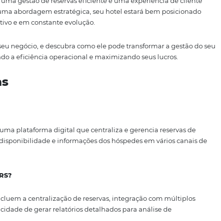
almente importante. O
Academy
da Omnibees proporcion
, maximizando suas funcionalidades e assegurando que t
onfiantes na utilização do sistema. Além disso, sugerimos 
ter a equipe sempre atualizada sobre novas funcionalida
 de comunicação aberta com o fornecedor do CRS para su
ão só ajuda a solucionar questões rapidamente, mas tamb
 para atender às necessidades do seu hotel.
el é um passo estratégico que pode impactar significativa
de que a escolha de um CRS não deve ser baseada apenas
idades específicas do seu hotel e melhorar a experiência d
 no suporte oferecido pelo fornecedor, você poderá maximi