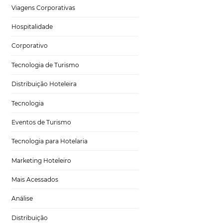
ência do cliente
,
Tecnologia para Hotéis
Turismo e Hospitalidade
rramentas que
a série de
Marketing Digital
atégias de
acterísticas e
Viagens Corporativas
Hospitalidade
ões, os benefícios
Corporativo
 gerente de hotel,
ajudar a tomar uma
Tecnologia de Turismo
Distribuição Hoteleira
Tecnologia
Eventos de Turismo