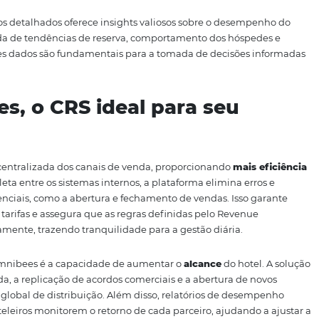
tal considerar suas funcionalidades principais e como el
 mais importantes estão a
integração com múltiplos cana
 relatórios detalhados
.
s é essencial para garantir que a disponibilidade e as tar
formas. Isso não só amplia o alcance de mercado do hotel
 e discrepâncias nas informações de reserva.
cionalidade crucial. Um bom CRS permite ajustar preços de
s e eventos especiais. Isso ajuda a maximizar a receita 
ar relatórios detalhados oferece insights valiosos sobre 
aprofundada de tendências de reserva, comportamento do
rketing. Esses dados são fundamentais para a tomada de de
ico.