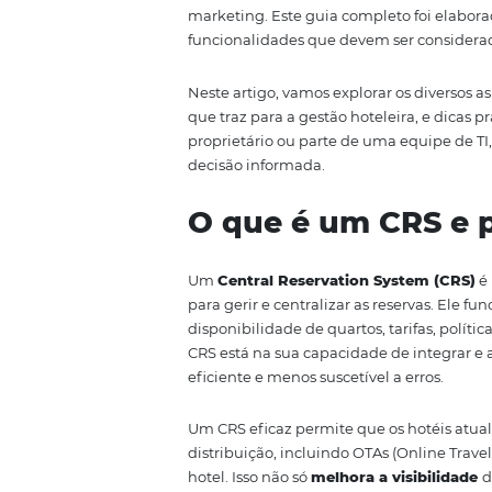
nunca. Um CRS eficaz não só fac
aumentando a taxa de ocupação
O mercado hoteleiro é altamente
otimizem o processo de reserva
vantagens, desde a integração c
marketing. Este guia completo fo
funcionalidades que devem ser 
Neste artigo, vamos explorar os 
que traz para a gestão hoteleira
proprietário ou parte de uma eq
decisão informada.
O que é um CR