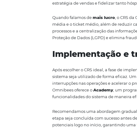
Conheça a Omn
negócio!
O
CRS da Omnibees
oferece um
para os hotéis. Com uma integra
retrabalhos, automatizando proc
uma maior agilidade no carrega
Management (RM) sejam aplicada
Outro diferencial importante 
permite a ampliação dos parceir
mercados, conectando o hotel a 
detalhados por canal permitem q
estratégia de vendas e fideliza