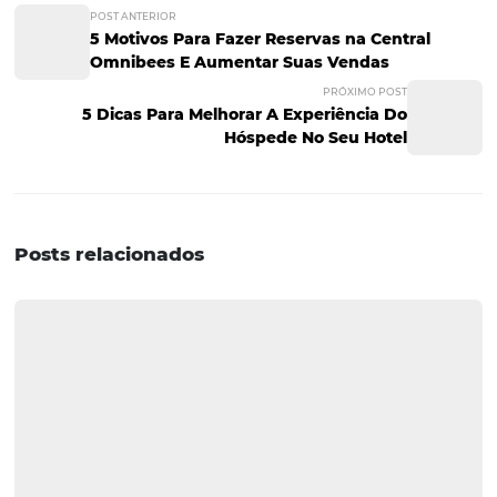
Se você acha que a funcionalidade de “cotação” se restr
atendimento ao cliente, eu tenho uma novidade: a cota
Central de Reservas se estende à gestão e otimização do
processos internos. É através de dashboards online e rela
completos que a equipe de gestão do seu hotel pode
acompanhar de perto o desempenho da central de reser
vendas. Por fim, mas não menos importante, a integraç
perfeita com o PMS (Property Management System) reduz
otimiza o fluxo de trabalho e contribui para uma opera
eficiente.
Conheça a Omnibees
A Omnibees oferece diversas soluções para você ampliar
diversificar e otimizar seus canais de venda, com gestão
integrada, autonomia completa para o hoteleiro e facili