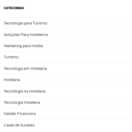
que os estabelecimentos adotem estratégias eficazes de…
8 dicas eficazes para aumentar a classificação d
hotel na Booking.com e TripAdvisor
As ferramentas digitais são, hoje, parte fundamental do planejamen
gestão de qualquer tipo de hospedagem. Desde pequenas pousadas
grandes redes hoteleiras, todos se beneficiam do meio on-line n
de captar clientes e obter uma classificação do…