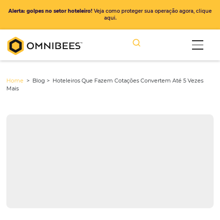
Alerta: golpes no setor hoteleiro!
Veja como proteger sua operação ago
aqui.
Home
> Blog >
Hoteleiros Que Fazem Cotações Convertem Até 5
Mais