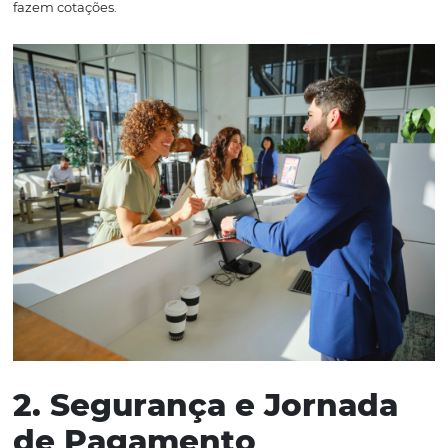
criar templates personalizados para diferentes períodos 
de hospedagem, elevando a experiência do cliente a u
patamar.
Ao disponibilizar informações detalhadas online como ta
descrições e imagens, o nível de profissionalismo aume
garante mais credibilidade para o seu negócio. Isso se 
maior satisfação dos clientes e, como consequência dire
taxas de conversão mais elevadas como os nossos client
fazem cotações.