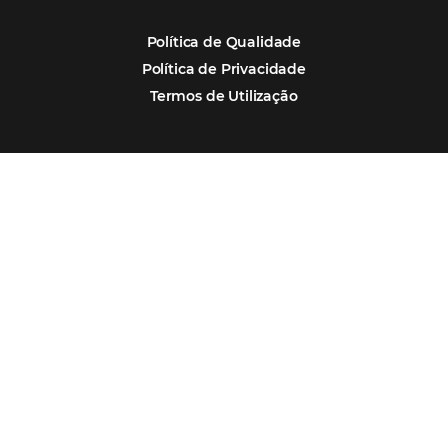
conversas em reservas
Estudo da Omnibees aponta que reservas 
hotéis cresceram 8% em 2025
Assine nossa
Newsletter
CADASTRAR