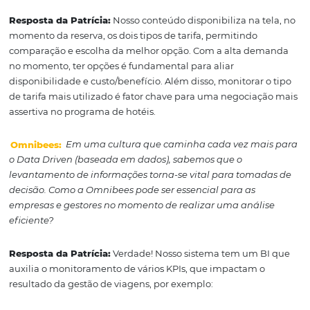
tecnologia oferece outras vantagens para a gestão, uma 
a melhor experiência do viajante, afinal com mais cont
online, o processo de confirmação da reserva é mais ráp
todos querem agilidade. Outro benefício é a possibilida
fazer alguns filtros, como apresentar somente tarifas co
da manhã, tarifas que não tenham regras de cancelame
forma de pagamento, tarifa net ou comissionada etc. Iss
colabora para um processo de reserva em linha com a po
de viagens da empresa.
Omibees:
Como a Omnibees auxilia no entendimento 
otimização de tarifas acordo e públicas?
Resposta da Patrícia:
Nosso conteúdo disponibiliza na t
momento da reserva, os dois tipos de tarifa, permitindo
comparação e escolha da melhor opção. Com a alta de
no momento, ter opções é fundamental para aliar