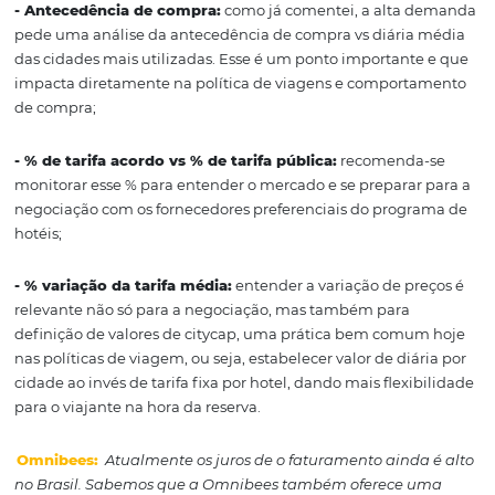
disponibilidade e custo/benefício. Além disso, monitorar
de tarifa mais utilizado é fator chave para uma negocia
assertiva no programa de hotéis.
Omnibees:
Em uma cultura que caminha cada vez ma
o Data Driven (baseada em dados), sabemos que o
levantamento de informações torna-se vital para toma
decisão. Como a Omnibees pode ser essencial para as
empresas e gestores no momento de realizar uma anál
eficiente?
Resposta da Patrícia:
Verdade! Nosso sistema tem um 
auxilia o monitoramento de vários KPIs, que impactam 
resultado da gestão de viagens, por exemplo:
- Antecedência de compra:
como já comentei, a alta 
pede uma análise da antecedência de compra vs diária