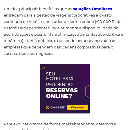
Gerenciar viagens corporativas é um desafio para qualq
empresa. Os custos relacionados ao aéreo e hospedage
precisam ser monitorados constantemente, um investi
tempo e energia em processos que podem ser automati
com o uso da tecnologia.
Um dos principais benefícios que as
soluções Omnibee
entregam para a gestão de viagens corporativas é o vast
conteúdo de hotéis conectados de forma online (+10.00
e Hotéis Independentes), que aumenta a disponibilidad
acomodações e possibilita a otimização de tarifas acordo 
dinâmica) + tarifa pública, o que pode gerar savings para
empresas que dependem das viagens corporativas para
sucesso dos seus negócios.