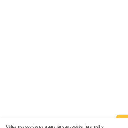
Encarregada de Dados (D.P.O.) – Teresa Cristina Sant’Anna – E-mail de
juridico.compliance@omnibees.com
OMNIBEES Soluções em Tecnologia S.A. CNPJ 60.062.296/0001-0
Av. Paulista, 1294, 21º andar, sala 2 Telefone: 4504-0000
Política de Qualidade
Política de Privacidade