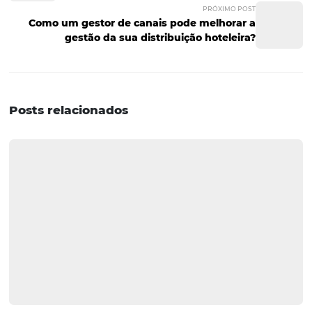
Omnibees:
É possível agendar uma reunião com o tim
vendas corporativas? Quais os principais meios de cont
Resposta da Patrícia:
Claro, nosso time está à disposiçã
apresentar nossas soluções e contribuir para o melhor r
da gestão de viagens. Abaixo e-mail e whatsapp para co
exclusivo para quem acompanhou o bate-papo.
- E-mail. Envie diretamente um e-mail para:
anapaula.domingues@omnibees.com
- WhatsApp. Disponível em horário comercial: 11 – 96481
hoteis corporativos
hoteis para eventos corporativos
hotelaria
melhores hoteis corporativos
tecnologia na hotelaria
vendas corporativas