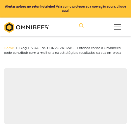
Alerta: golpes no setor hoteleiro!
Veja como proteger sua operação ago
aqui.
Home
> Blog >
VIAGENS CORPORATIVAS – Entenda como a Omn
pode contribuir com a melhoria na estratégia e resultados da sua e