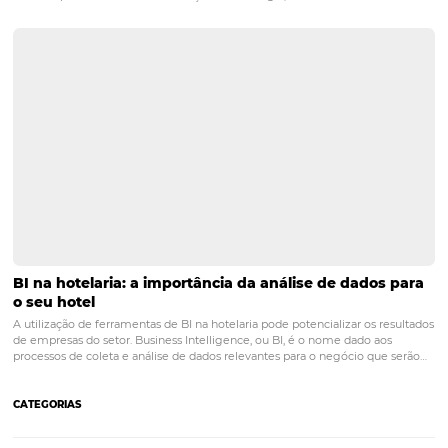
Tudo que você precisa saber sobre o arrendamen
hotéis e pousadas
Tudo começa com uma conversa informal, após uma visita ou estad
acaba pensando em como seria bom aproveitar mais tempo naquel
praia ou apartamento. Então surge a proposta, que tal virar o anfitriã
do imóvel…