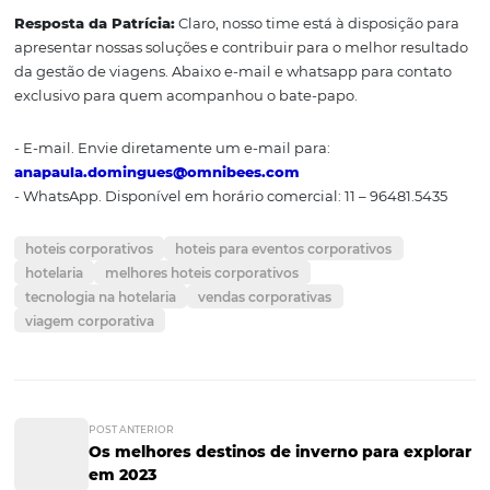
no Brasil. Sabemos que a Omnibees também oferece 
solução de meio de pagamento, qual é?
Resposta da Patrícia:
Sim, temos a Bee2Pay, uma empr
grupo que oferece a solução VCN, um cartão de crédito v
com um número único por transação, seguro tanto em r
fraude como LGPD, que nasce conciliado e com captura
melhor, integrado aos principais OBTs.
Omnibees:
Por falar em OBT, explique como a Omnibe
trabalha com os diferentes OBTs e também as TMCs.
Resposta da Patrícia:
Somos agnósticos, trabalhamos 
todos os OBTs , TMCs e TechTravels… Estamos na ponta d
e entendemos que para levar nosso conteúdo para o cli
final precisamos estabelecer parceria com os principais 
desse mercado.