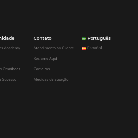
rocráticos para
e abrir um hotel
desafios, e talvez o
te durante o processo
 um hotel é a
 de enfrentamento dos
ticos por parte do
a dificuldade frente
ulações não está
CADASTRAR