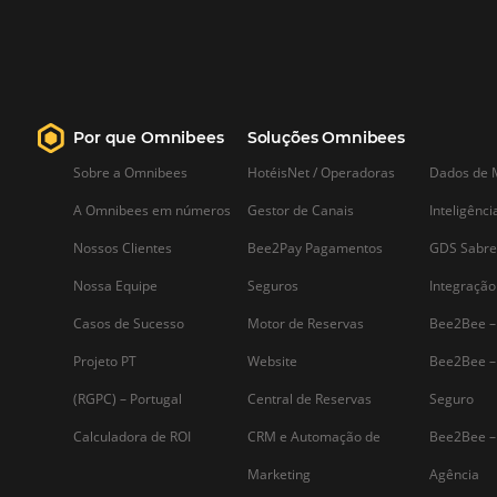
Conecte sua agência a
centenas de hotéis prontos
para o corporativo com a
Omnibees
A conexão entre agências corporativas
a indústria de hospedagem tem se
tornado cada vez mais essencial no
mundo dos negócios. Com a crescent
demanda por viagens corporativas, é
fundamental que as agências tenham
acesso a um inventário robusto e…
Assine nossa