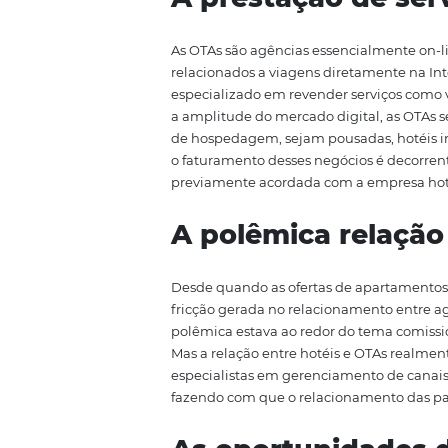
hóspedes é um grande desafio. A
com tantas mudanças no perfil 
o objetivo de abordar melhor e
relação entre hotéis e OTAs (On
A prestação de
As OTAs são agências essencial
relacionados a viagens diretame
especializado em revender serviç
a amplitude do mercado digital
de hospedagem, sejam pousadas,
o faturamento desses negócios 
previamente acordada com a em
A polêmica rel