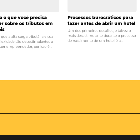
PRÓ
 otimizar as
Quer se tornar um gerente de 
ia
sucesso? Confira nossas