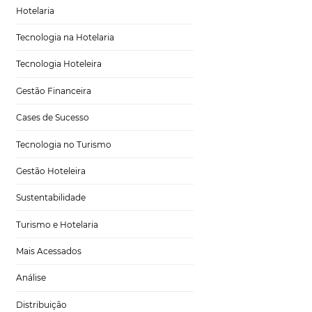
onta de um contexto
Marketing para Hotéis
erso digital. Com
ue envolvem a
Turismo
mpanhe!
Tecnologia em Hotelaria
Hotelaria
comprar serviços
Tecnologia na Hotelaria
e agente
Tecnologia Hoteleira
de férias, etc. Com
iajantes aos meios
Gestão Financeira
serviço prestado,
a uma comissão
Cases de Sucesso
Tecnologia no Turismo
Gestão Hoteleira