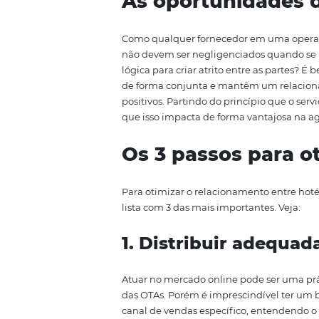
Desde quando as ofertas de ap
fricção gerada no relacionamen
polêmica estava ao redor do te
Mas a relação entre hotéis e OT
especialistas em gerenciamento 
fazendo com que o relacionament
As oportunida
Como qualquer fornecedor em u
não devem ser negligenciados q
lógica para criar atrito entre 
de forma conjunta e mantêm um 
positivos. Partindo do princípio 
que isso impacta de forma vanta