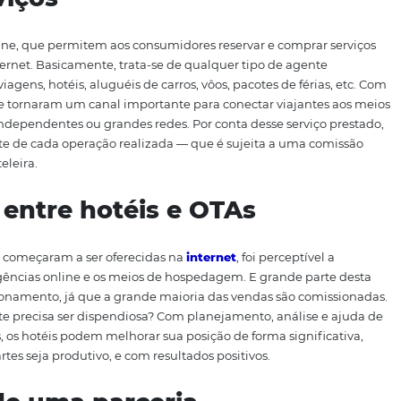
lém disso, esse fator foi fortemente potencializado por c
do consumidor, que passou a marcar forte presença no univ
sse cenário, preparamos um artigo com alguns aspectos q
line Travel Agencies), ou Agências de Viagens Online. Aco
 serviços
mente on-line, que permitem aos consumidores reservar e 
nte na Internet. Basicamente, trata-se de qualquer tipo d
os como viagens, hotéis, aluguéis de carros, vôos, pacotes 
, as OTAs se tornaram um canal importante para conectar v
 hotéis independentes ou grandes redes. Por conta desse 
é decorrente de cada operação realizada — que é sujeita 
presa hoteleira.
ação entre hotéis e OTAs