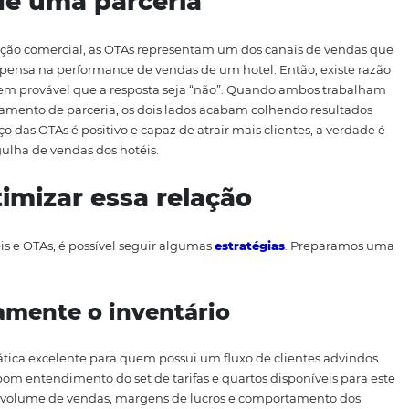
artamentos começaram a ser oferecidas na
internet
, foi pe
to entre agências online e os meios de hospedagem. E gra
ma comissionamento, já que a grande maioria das vendas 
As realmente precisa ser dispendiosa? Com planejamento, a
de canais, os hotéis podem melhorar sua posição de forma 
o das partes seja produtivo, e com resultados positivos.
des de uma parceria
ma operação comercial, as OTAs representam um dos can
uando se pensa na performance de vendas de um hotel. En
as partes? É bem provável que a resposta seja “não”. Quand
relacionamento de parceria, os dois lados acabam colhe
que o serviço das OTAs é positivo e capaz de atrair mais cli
josa na agulha de vendas dos hotéis.