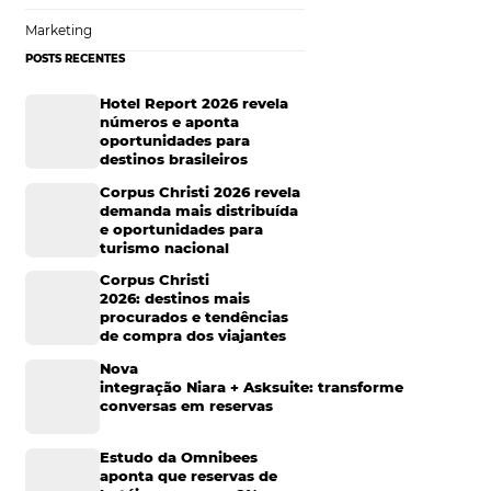
Sustentabilidade
rceptível a
nde parte desta
Turismo e Hotelaria
são comissionadas.
nálise e ajuda de
Mais Acessados
significativa,
Análise
Distribuição
Marketing
ais de vendas que
POSTS RECENTES
tão, existe razão
Hotel Report 2026 rev
o ambos trabalham
números e aponta
ndo resultados
oportunidades para
entes, a verdade é
destinos brasileiros
Corpus Christi 2026 re