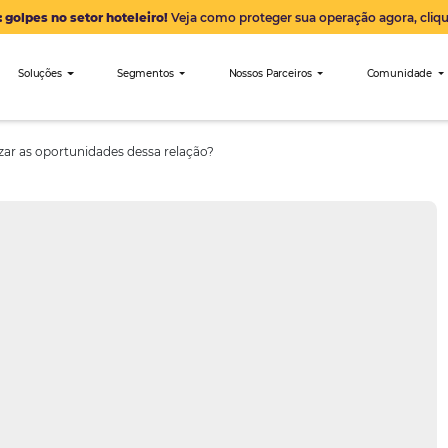
Alerta: golpes no setor hoteleiro!
Veja como proteger sua 
nibees
Soluções
Segmentos
Nossos Parceiro
mo maximizar as oportunidades dessa relação?