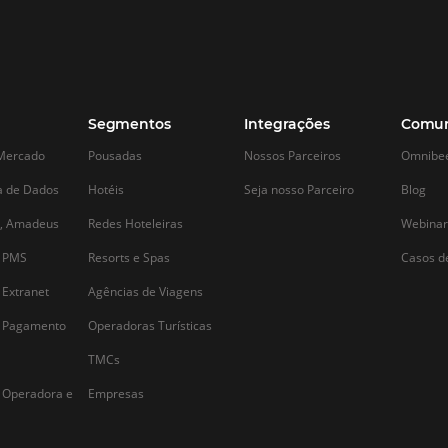
Tudo o que você precisa
Processos bu
saber sobre os tributos em
fazer antes d
hotéis
Um dos primeiros 
mais desestimulan
É fato que a alta carga tributária e sua
de nascimento de
complexidade são desestimulantes a
 e
temerosa jornada
qualquer empreendedor, por isso é
processos burocrá
ainda mais importante estar atento aos
empreendedor. Ess
impostos relacionados a sua atividade.
e
ao excesso de reg
Imposto de Renda da Pessoa Jurídica –
apenas…
IRPJ O IRPJ é…