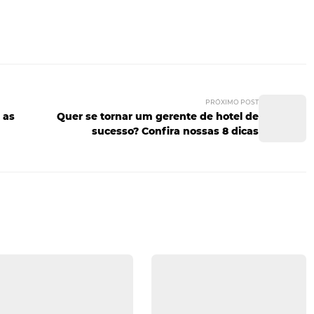
 para a gestão dos canais de venda — tudo de forma integr
s do hotel possuem esse controle, passam a atuar de form
fícios aos clientes que compr
ção Hoteleira da Universidade de Cornell, os hóspedes qu
 tornarem clientes fidelizados pelo hotel. Portanto, ain
ência Online, é importante oferecer ao menos um diferenci
ação, como por exemplo estacionamento grátis, upgrades, 
ma próxima estadia. E então? Ficou mais fácil tirar prove
para aprimorar seus conhecimentos e leia nosso artigo sob