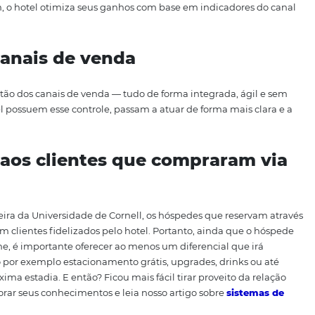
ra otimizar essa relação
entre hotéis e OTAs, é possível seguir algumas
estratégias
. Veja:
dequadamente o inventário
er uma prática excelente para quem possui um fluxo de cl
l ter um bom entendimento do set de tarifas e quartos dis
tendendo o volume de vendas, margens de lucros e compo
nal. Assim, o hotel otimiza seus ganhos com base em indi
 dos canais de venda