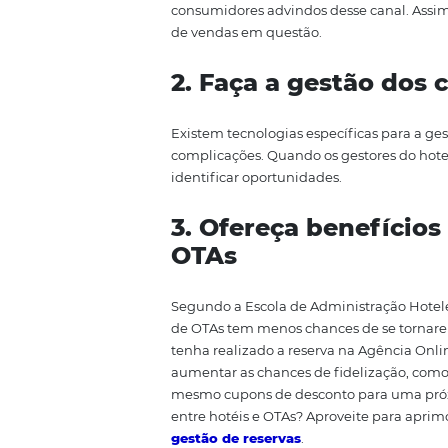
Os 3 passos pa
Para otimizar o relacionamento 
lista com 3 das mais importantes
1. Distribuir a
Atuar no mercado online pode s
das OTAs. Porém é imprescindíve
canal de vendas específico, en
consumidores advindos desse ca
de vendas em questão.
2. Faça a gestão