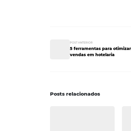
Existem tecnologias específicas
complicações. Quando os gestore
identificar oportunidades.
3. Ofereça bene
OTAs
Segundo a Escola de Administra
de OTAs tem menos chances de se
tenha realizado a reserva na Ag
aumentar as chances de fideliz
mesmo cupons de desconto para u
entre hotéis e OTAs? Aproveite 
gestão de reservas
.